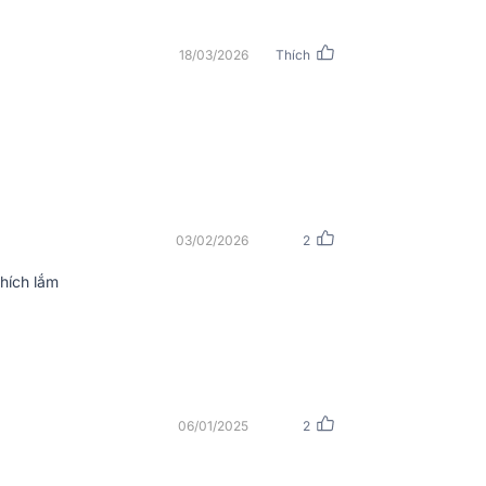
18/03/2026
Thích
át hay nhất
không phải ai cũng biết!!!
03/02/2026
2
hích lắm
06/01/2025
2