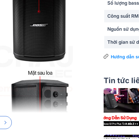
Số lượng bass
Công suất R
Nguồn sử dụn
Thời gian sử 
Thời gian sạc
Hướng dẫn s
Công nghệ âm
Tin tức l
Ứng dụng mở 
Tiện ích
Kết nối
Cổng kết nối
Ứng dụng điều