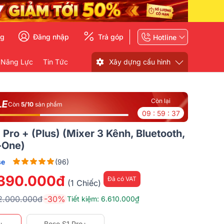
ng
Đăng nhập
Trả góp
Hotline
 Năng Lực
Tin Tức
Xây dựng cấu hình
Còn lại
Còn
5/10
sản phẩm
09 : 59 : 36
 Pro + (Plus) (Mixer 3 Kênh, Bluetooth,
-One)
se
(96)
.390.000đ
Đã có VAT
(1 Chiếc)
2.000.000đ
-30%
Tiết kiệm: 6.610.000₫
o+
Bose S1 Pro+