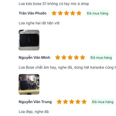
Loa kéo bose S1 không có tay mix à shop
Trân Văn Phước
Đã mua hàng
Loa nghe hai rất tiện vời
>> Video: Cách chỉnh Bose S1 Pro + (Plus) h
Nguyễn Văn Minh
Đã mua hàng
Loa Bose chất âm hay, nghe đã, dùng hát karaoke cũng t
Nguyễn Văn Trung
Đã mua hàng
Loa đẹp, nghe đã