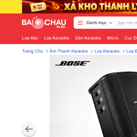
Danh mục
Loa Kéo
Loa Karaoke
Dàn Karaoke
Micro
Cục Đ
›
›
›
Trang Chủ
Âm Thanh Karaoke
Loa Karaoke
Loa 