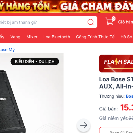
0
Giỏ hà
ẩy
Vang
Mixer
Loa Bluetooth
Công Trình Thực Tế
Hồ Sơ
Bose Mỹ
Loa Bose S1
AUX, All-In
Thương hiệu:
Bo
15
Giá bán:
Giá niêm yết:
2
Bose S1 Pr