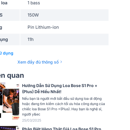
 loa
1 bass
MS
150W
g
Pin Lithium-ion
dụng
11h
5h
ử dụng
Tích hợp mixer, PRO SOUND, Daisy
Xem đầy đủ thông số
 thanh
Chain
iên quan
rộng
Karaoke, Quán cafe, Nhà hàng, Du lịch
Hướng Dẫn Sử Dụng Loa Bose S1 Pro +
Có bluetooth, Có màn hiển thị LCD
(Plus) Dễ Hiểu Nhất!
Nếu bạn là người mới bắt đầu sử dụng loa di động
Bluetooth 5.0
hoặc đang tìm kiếm cách tối ưu hóa công dụng của
chiếc loa Bose S1 Pro +(Plus). Hay bạn là nghệ sĩ,
AUX 3.5mm, USB, XLR, Guitar, Micro
người y&ec
6.5mm
25/03/2025
 khiển
Bose Music, Bose Connect
Phân Biệt Hàng Thật Giả Loa Bose S1 Pro