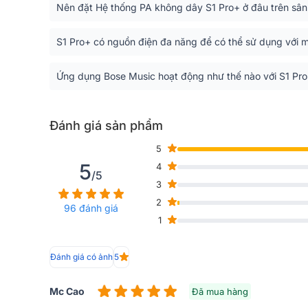
Nên đặt Hệ thống PA không dây S1 Pro+ ở đâu trên sân
S1 Pro+ có nguồn điện đa năng để có thể sử dụng với 
Ứng dụng Bose Music hoạt động như thế nào với S1 Pr
Loa Bose S1 Pro Plus
là hệ loa PA di động không dây
Đánh giá sản phẩm
trình, sự kiện cộng đồng và nhu cầu âm thanh linh h
S1 Pro+ có mixer 3 kênh tích hợp, Bluetooth streaming,
5
wireless RF accessories giúp set up gọn hơn cho mi
5
4
với người cần một hệ portable PA nhỏ gọn, dễ di 
/5
3
karaoke gia đình thông thường.
2
96 đánh giá
1
Đánh giá có ảnh
5
Mc Cao
Đã mua hàng