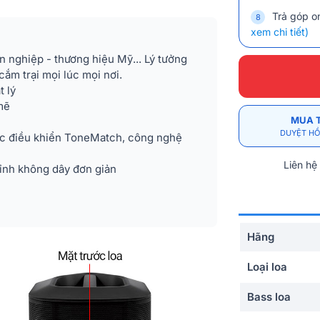
Trả góp on
xem chi tiết)
n nghiệp - thương hiệu Mỹ... Lý tưởng
cắm trại mọi lúc mọi nơi.
t lý
mẽ
MUA 
DUYỆT HỒ
ác điều khiển ToneMatch, công nghệ
Liên hệ
tỉnh không dây đơn giản
Hãng
Loại loa
Bass loa