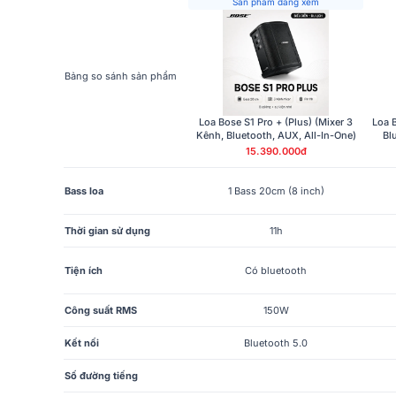
Sản phẩm đang xem
Bảng so sánh sản phẩm
Loa Bose S1 Pro + (Plus) (Mixer 3
Loa B
Kênh, Bluetooth, AUX, All-In-One)
Bl
15.390.000đ
Bass loa
1 Bass 20cm (8 inch)
Thời gian sử dụng
11h
Tiện ích
Có bluetooth
Công suất RMS
150W
Kết nối
Bluetooth 5.0
Số đường tiếng