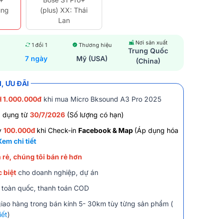
ung
(plus) XX: Thái
Lan
Nơi sản xuất
1 đổi 1
Thương hiệu
Trung Quốc
7 ngày
Mỹ (USA)
(China)
, ƯU ĐÃI
 1.000.000đ
khi mua Micro Bksound A3 Pro 2025
 d
ụ
ng từ
30/7/2026
(S
ố
l
ư
ợ
ng có h
ạ
n)
y
100.000đ
khi Check-in
Facebook & Map
(Áp dụng hóa
Xem chi tiết
 rẻ, chúng tôi bán rẻ hơn
 biệt
cho doanh nghiệp, dự án
 toàn quốc, thanh toán COD
giao hàng trong bán kính 5- 30km tùy từng sản phẩm (
iết
)