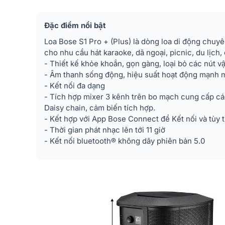
Đặc điểm nổi bật
Loa Bose S1 Pro + (Plus) là dòng loa di động chuyê
cho nhu cầu hát karaoke, dã ngoại, picnic, du lịch, 
- Thiết kế khỏe khoắn, gọn gàng, loại bỏ các nút vậ
- Âm thanh sống động, hiệu suất hoạt động mạnh 
- Kết nối đa dạng
- Tích hợp mixer 3 kênh trên bo mạch cung cấp c
Daisy chain, cảm biến tích hợp.
- Kết hợp với App Bose Connect để Kết nối và tùy 
- Thời gian phát nhạc lên tới 11 giờ
- Kết nối bluetooth® không dây phiên bản 5.0