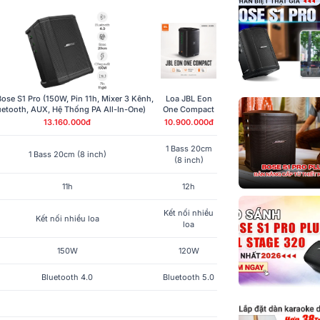
trên điện thoạ
Màu sắc
Chất liệu
Phân khúc
ose S1 Pro (150W, Pin 11h, Mixer 3 Kênh,
Loa JBL Eon
uetooth, AUX, Hệ Thống PA All-In-One)
One Compact
Năm ra mắt
13.160.000đ
10.900.000đ
1 Bass 20cm
DSP Tích hợp
1 Bass 20cm (8 inch)
(8 inch)
Chất liệu vỏ
11h
12h
Chất liệu lưới
Kết nối nhiều
Kết nối nhiều loa
loa
Tùy chọn gắn 
150W
120W
Nhiệt độ hoạt
Bluetooth 4.0
Bluetooth 5.0
Nhiệt độ lưu t