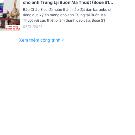
cho anh Trung tại Buôn Ma Thuột (Bose S1
chiều
120°
Pro+, JBL VX8, Alto TS12S)
Bảo Châu Elec đã hoàn thành lắp đặt dàn karaoke di
động cực kỳ ấn tượng cho anh Trung tại Buôn Ma
Thuột với các thiết bị âm thanh cao cấp: Bose S1
anh tối
109 dB
06/01/2025
Xem thêm công trình
chiều
50°
Khán giả lên đến 50 người, Âm thanh
thanh
stereo, Chế độ Party (Khi kích hoạt hai
loa)
Dây nguồn
ooth
Lên đến 30 ft (9 m)
e
Ứng dụng Bose
ản phẩm
333 mm × 239 mm × 279 mm (13.1 in ×
× Sâu)
9.4 in × 11 in)