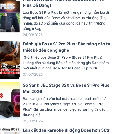
i
Plus Dễ Dàng!
Loa Bose S1 Pro Plus là một trong những mẫu loa di
Đen
động nổi bật của Bose và rất được ưa chuộng. Tuy
nhiên, do sự phổ biến của dòng loa này, thị trường
Vỏ nhôm, Nhựa cao cấp
cũng tr&ag
24/03/2025
Cao cấp
Đánh giá Bose S1 Pro Plus: Bản nâng cấp từ
thiết kế đến công nghệ
2023
Giới thiệu Loa Bose S1 Pro + (Bose S1 Pro Plus)
Hướng dẫn sử dụng Bản cải tiến đáng giá Sản phẩm
Chức năng xử lý EQ, hiệu ứng vang
mới nhất của nhà Bose tên là Bose S1 pro Plu
07/07/2023
Nhựa polypropylene
So Sánh JBL Stage 320 vs Bose S1 Pro Plus
Thép, phủ sơn tĩnh điện
Mới 2026
Bạn đang phân vân hai mẫu loa bluetooth mới nhất
đặt/treo
Chân đứng 35 mm
2026 là JBL Partybox Stage 320 và Bose S1 Pro
Plus? Khi lựa chọn mua loa, việc so sánh giữa các
 động
-20 °C đến 45 °C (-4 °F đến 113 °F)
thương hiệ
02/08/2024
rữ
0 °C đến 42 °C (32 °F đến 108 °F)
Lắp đặt dàn karaoke di động Bose hơn 38tr