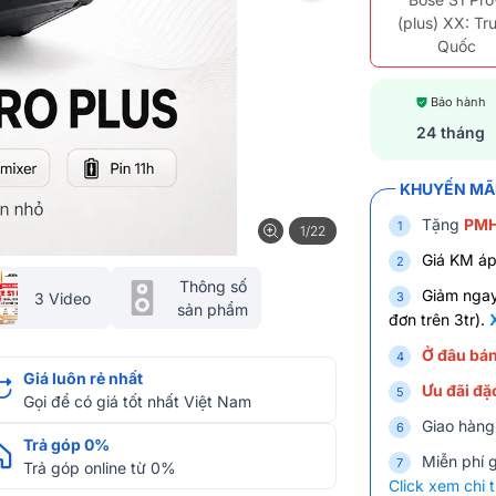
(plus) XX: Tr
Quốc
Bảo hành
24 tháng
KHUYẾN MÃI
Tặng
PMH
1/22
Giá KM áp
Thông số
Giảm nga
3 Video
sản phẩm
đơn trên 3tr).
Ở đâu bán
Giá luôn rẻ nhất
Ưu đãi đặc
Gọi để có giá tốt nhất Việt Nam
Giao hàng
Trả góp 0%
Miễn phí 
Trả góp online từ 0%
Click xem chi t