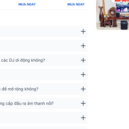
Phủ âm, theo 
MUA NGAY
MUA NGAY
ngang
Áp suất âm th
đa ở 1 m
Phủ âm, theo 
dọc
ho các DJ di động không?
Tùy chọn âm 
Giao diện sạc
Phạm vi Bluet
og để mở rộng không?
Ứng dụng Bos
ng cấp đầu ra âm thanh nổi?
Kích thước s
(Cao × Rộng 