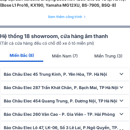
nhỏ, 402 Series V có thể hoạt động độc lập mà không cần thêm
(Bose L1 Pro16, KX190, Yamaha MG12XU, BS-790S, BSQ-8)
subwoofer, tiết kiệm chi phí và diện tích lắp đặt nhưng vẫn đảm bảo
chất lượng âm thanh trọn vẹn.
Xem thêm công trình
Hệ thống 18 showroom, cửa hàng âm thanh
(Tất cả cửa hàng đều có chỗ đỗ xe ô tô miễn phí)
Miền Bắc (8)
Miền Nam (7)
Miền Trung (3)
Bảo Châu Elec 45 Trung Kính, P. Yên Hòa, TP. Hà Nội
Bảo Châu Elec 287 Trần Khát Chân, P. Bạch Mai, TP Hà Nội
Bảo Châu Elec 454 Quang Trung, P. Dương Nội, TP Hà Nội
>>> Tham khảo:
Bảo Châu Elec 260 Văn Cao - P. Gia Viên - TP. Hải Phòng
Top 5 Mẫu Loa Bose Chính Hãng Hát
Karaoke Hay Nhất Hiện
Bảo Châu Elec Lô 47, LK-06, Số 3 Lê Lai, P.Ngô Quyền, TP.