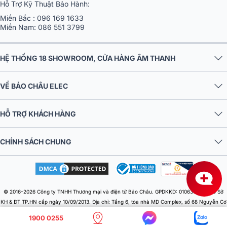
Hỗ Trợ Kỹ Thuật Bảo Hành:
Nhờ sự kết hợp giữa công suất mạnh mẽ, hiệu suất ổn định và độ
Miền Bắc :
096 169 1633
trung thực cao, Bose 402 Series V mang đến âm thanh vừa bền bỉ,
Miền Nam:
086 551 3799
vừa cuốn hút, đáp ứng trọn vẹn yêu cầu từ phát nhạc nền nhẹ
nhàng đến những sự kiện đông khán giả cần âm lượng lớn.
HỆ THỐNG 18 SHOWROOM, CỬA HÀNG ÂM THANH
VỀ BẢO CHÂU ELEC
HỖ TRỢ KHÁCH HÀNG
CHÍNH SÁCH CHUNG
© 2016-2026 Công ty TNHH Thương mại và điện tử Bảo Châu. GPDKKD: 0106303879 do Sở
4. Công nghệ phân tán Articulated Array™ độc
KH & ĐT TP.HN cấp ngày 10/09/2013. Địa chỉ: Tầng 6, tòa nhà MD Complex, số 68 Nguyễn Cơ
Thạch, Phường Từ Liêm, Thành phố Hà Nội, Việt Nam. Điện thoại: 024 730 10 255. Email:
quyền, góc phủ âm rộng
1900 0255
baochauelec@gmail.com. Chịu trách nhiệm nội dung: Nhật Lệ.