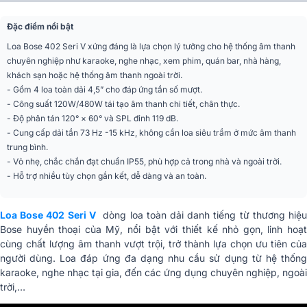
Màu sắc
Đen, Trắng
Đặc điểm nổi bật
Loa Bose 402 Seri V xứng đáng là lựa chọn lý tưởng cho hệ thống âm thanh
Tiêu chuẩn
IP55
chuyên nghiệp như karaoke, nghe nhạc, xem phim, quán bar, nhà hàng,
khách sạn hoặc hệ thống âm thanh ngoài trời.
Vật liệu bao vây
HDPE gia cường khoáng chất
- Gồm 4 loa toàn dải 4,5” cho đáp ứng tần số mượt.
Thép, hoàn thiện bằng sơn tĩnh
- Công suất 120W/480W tái tạo âm thanh chi tiết, chân thực.
Lưới tản nhiệt
điện
- Độ phân tán 120° × 60° và SPL đỉnh 119 dB.
(7) Chèn ren M8 (4 mặt sau, 1 mặt
- Cung cấp dải tần 73 Hz -15 kHz, không cần loa siêu trầm ở mức âm thanh
Hệ thống treo/Lắp đặt
dưới, 2 mặt trên)
trung bình.
- Vỏ nhẹ, chắc chắn đạt chuẩn IP55, phù hợp cả trong nhà và ngoài trời.
Dải tần số (-10 dB)
73 Hz – 15.000 Hz
- Hỗ trợ nhiều tùy chọn gắn kết, dễ dàng và an toàn.
Tính toán SPL tối đa @
112 dB
1 m
Loa Bose 402 Seri V
dòng loa toàn dải danh tiếng từ thương hiệ
Bose huyền thoại của Mỹ, nổi bật với thiết kế nhỏ gọn, linh hoạt
Kích thước (RxCxS)
205 x 591 x 202mm
cùng chất lượng âm thanh vượt trội, trở thành lựa chọn ưu tiên của
người dùng. Loa đáp ứng đa dạng nhu cầu sử dụng từ hệ thống
Trọng lượng tịnh
6,9 kg
karaoke, nghe nhạc tại gia, đến các ứng dụng chuyên nghiệp, ngoài
trời,…
Trọng lượng vận
8,4 kg
chuyển