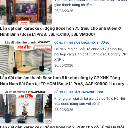
giao thành công bộ dàn...
26/06/2026
Lắp đặt dàn karaoke di động Bose hơn 75 triệu cho anh Điềm ở
Logo Bose Professional có thể xoay linh hoạt
Ninh Bình (Bose L1 Pro8. JBL KX190, JBL VM300)
2. Cấu tạo hệ thống củ loa toàn dải
CÔNG TRÌNH SÂN KHẤU, HỘI TRƯỜNG
Để đáp ứng nhu cầu tổ chức sự kiện nội bộ,
Điểm nổi bật làm nên giá trị của
Bose 402 Series V
chính là cấu trúc
hội họp và giải trí chất lượng cao, Công ty CP
XNK...
4 củ loa toàn dải 4.5 inch
được bố trí khoa học trong thùng loa. Đây
26/05/2026
là triết lý thiết kế quen thuộc của Bose, tập trung vào sự tinh gọn
nhưng vẫn đảm bảo
â
m thanh đầy đủ, cân bằng và tự nhiên. Thay
Lắp đặt dàn âm thanh Bose hơn 81tr cho công ty CP XNK Tổng
vì phải sử dụng nhiều dải loa riêng biệt (woofer, mid, tweeter), giải
Hợp Nam Sài Gòn tại TP HCM (Bose L1 Pro8, AAP K9900II Luxury,
pháp toàn dải giúp âm thanh được đồng bộ tốt hơn, giảm hiện
BS9800)
tượng lệch pha và mang lại sự liền mạch trong trải nghiệm nghe.
CÔNG TRÌNH DÀN KARAOKE BOSE
Không gian giải trí tại gia của cô Tú ở Hà Nội
Với dải tần đáp ứng
73 Hz - 15 kHz
, loa dễ dàng xử lý cả những nốt
vừa được nâng tầm với bộ dà...
trầm chắc gọn, dải trung âm rõ ràng lẫn âm cao sáng mịn. Điều này
28/02/2026
giúp loa không chỉ thích hợp cho phát nhạc nền, nhạc sống nhẹ
nhàng, mà còn đảm bảo giọng nói trong trẻo, rõ nét khi sử dụng cho
hội họp, giảng dạy hoặc nhà thờ. Trong nhiều không gian vừa và
Lắp đặt dàn karaoke di động Bose hơn 120tr cho cô Tú tại Hà Nội