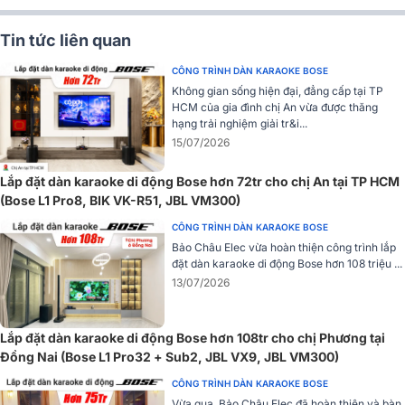
Tin tức liên quan
Đặc biệt, Bose mang đến cho khách hàng 2 phiên bản màu sắc đen
CÔNG TRÌNH DÀN KARAOKE BOSE
và trắng, đáp ứng mọi nhu cầu thẩm mỹ và phong cách không gian.
Không gian sống hiện đại, đẳng cấp tại TP
Dù được lắp đặt trong phòng họp doanh nghiệp, nhà hàng, khách
HCM của gia đình chị An vừa được thăng
sạn hay khu vực ngoài trời, Bose 402 Series V vẫn giữ được nét hài
hạng trải nghiệm giải tr&i...
hòa, chuyên nghiệp và hiện đại, góp phần nâng tầm không gian lắp
15/07/2026
đặt.
Lắp đặt dàn karaoke di động Bose hơn 72tr cho chị An tại TP HCM
(Bose L1 Pro8, BIK VK-R51, JBL VM300)
CÔNG TRÌNH DÀN KARAOKE BOSE
Bảo Châu Elec vừa hoàn thiện công trình lắp
đặt dàn karaoke di động Bose hơn 108 triệu ...
13/07/2026
Lắp đặt dàn karaoke di động Bose hơn 108tr cho chị Phương tại
Đồng Nai (Bose L1 Pro32 + Sub2, JBL VX9, JBL VM300)
CÔNG TRÌNH DÀN KARAOKE BOSE
Vừa qua, Bảo Châu Elec đã hoàn thiện và bàn