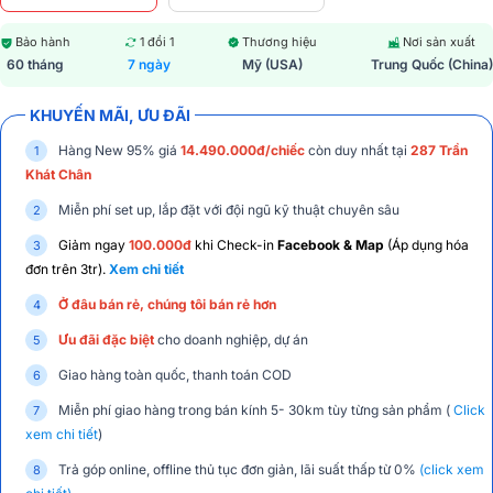
Bảo hành
1 đổi 1
Thương hiệu
Nơi sản xuất
60 tháng
7 ngày
Mỹ (USA)
Trung Quốc (China)
KHUYẾN MÃI, ƯU ĐÃI
Hàng New 95% giá
14.490.000đ/chiếc
còn duy nhất tại
287 Trần
Khát Chân
Miễn phí set up, lắp đặt với đội ngũ kỹ thuật chuyên sâu
Giảm ngay
100.000đ
khi Check-in
Facebook & Map
(Áp dụng hóa
đơn trên 3tr).
Xem chi tiết
Ở đâu bán rẻ, chúng tôi bán rẻ hơn
Ưu đãi đặc biệt
cho doanh nghiệp, dự án
Giao hàng toàn quốc, thanh toán COD
Miễn phí giao hàng trong bán kính 5- 30km tùy từng sản phẩm (
Click
xem chi tiết
)
Trả góp online, offline thủ tục đơn giản, lãi suất thấp từ 0%
(click xem