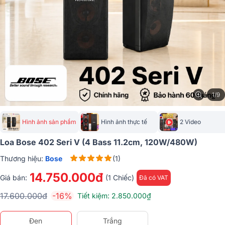
1/9
Hình ảnh sản phẩm
Hình ảnh thực tế
2 Video
Loa Bose 402 Seri V (4 Bass 11.2cm, 120W/480W)
Thương hiệu:
Bose
(1)
14.750.000đ
Giá bán:
(1 Chiếc)
Đã có VAT
17.600.000đ
-16%
Tiết kiệm: 2.850.000₫
Đen
Trắng