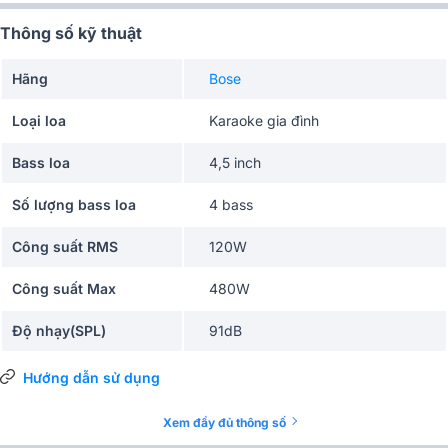
Thông số kỹ thuật
Hãng
Bose
Loại loa
Karaoke gia đình
Bass loa
4,5 inch
Số lượng bass loa
4 bass
Công suất RMS
120W
Công suất Max
480W
Độ nhạy(SPL)
91dB
Trở kháng
8 ohms
Hướng dẫn sử dụng
Góc phủ âm (Ngang x
Xem đầy đủ thông số
120° x 60°
Dọc)