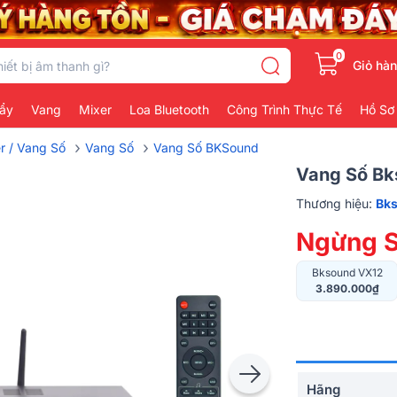
0
Giỏ hà
ẩy
Vang
Mixer
Loa Bluetooth
Công Trình Thực Tế
Hồ Sơ
›
›
er / Vang Số
Vang Số
Vang Số BKSound
Vang Số Bk
Thương hiệu:
Bk
Ngừng S
Bksound VX12
3.890.000₫
Hãng