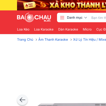
Danh mục
Loa Kéo
Loa Karaoke
Dàn Karaoke
Micro
Cục Đ
›
›
Trang Chủ
Âm Thanh Karaoke
Xử Lý Tín Hiệu / Mix