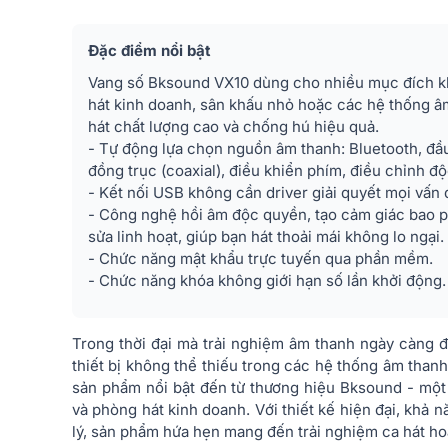
Đặc điểm nổi bật
Vang số Bksound VX10 dùng cho nhiều mục đích kh
hát kinh doanh, sân khấu nhỏ hoặc các hệ thống â
hát chất lượng cao và chống hú hiệu quả.
- Tự động lựa chọn nguồn âm thanh: Bluetooth, đầu
đồng trục (coaxial), điều khiển phím, điều chỉnh độ
- Kết nối USB không cần driver giải quyết mọi vấn đ
- Công nghệ hồi âm độc quyền, tạo cảm giác bao 
sửa linh hoạt, giúp bạn hát thoải mái không lo ngại.
- Chức năng mật khẩu trực tuyến qua phần mềm.
- Chức năng khóa không giới hạn số lần khởi động.
Trong thời đại mà trải nghiệm âm thanh ngày càng 
thiết bị không thể thiếu trong các hệ thống âm tha
sản phẩm nổi bật đến từ thương hiệu Bksound - một 
và phòng hát kinh doanh. Với thiết kế hiện đại, khả n
lý, sản phẩm hứa hẹn mang đến trải nghiệm ca hát h