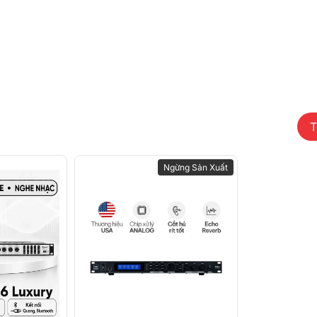
yên nghiệp hơn. Giọng hát được tái hiện
n cảm xúc tốt hơn, đặc biệt phù hợp cho
 môi trường bán chuyên.
T
Ngừng Sản Xuất