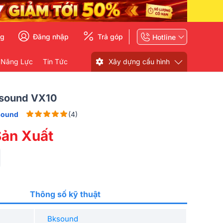
ng
Đăng nhập
Trả góp
Hotline
 Năng Lực
Tin Tức
Xây dựng cấu hình
sound VX10
sound
(4)
ản Xuất
Thông số kỹ thuật
Bksound