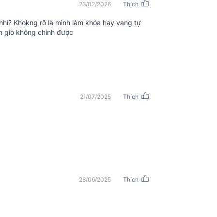
23/02/2026
Thích
nhỉ? Khokng rõ là mình làm khóa hay vang tự
ồn giò không chỉnh được
21/07/2025
Thích
sound VX10
23/06/2025
Thích
h kỹ thuật số DSP (Digital Signal
ột cách mượt mà và chính xác. Nhờ đó, âm