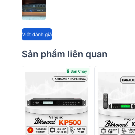
thanh đầu ra trở nên sạch, rõ ràng, trong trẻo và chu
một cách chi tiết và mềm mại, giúp người hát thể hiệ
những ai yêu thích ca hát tại gia hoặc sử dụng trong
Viết đánh giá
Sản phẩm liên quan
Bán Chạy