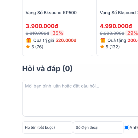
Vang Số Bksound KP500
Vang Số Bksound 
Khả năng chống hú rít cực cao
Một trong những điểm mạnh nổi bật của Bksound VX
3.900.000đ
4.990.000đ
Với mạch xử lý chống hú cao cấp được tích hợp sẵn, t
-35%
-29
6.010.000đ
6.990.000đ
hú rít thường gặp trong quá trình hát karaoke. Điều n
Quà trị giá
520.000đ
Quà tặng
200.
thanh, mà còn đảm bảo trải nghiệm âm thanh ổn định
5 (76)
5 (132)
Hỏi và đáp (0)
Anh