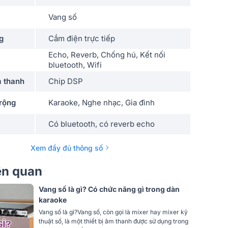
Vang số
g
Cắm điện trực tiếp
Echo, Reverb, Chống hú, Kết nối
bluetooth, Wifi
 thanh
Chip DSP
rộng
Karaoke, Nghe nhạc, Gia đình
Có bluetooth, có reverb echo
bluetooth, Cổng Quang (Optical)
Xem đầy đủ thông số
COAXIAL, USB, Cổng quang (Optical)
iên quan
Đen
Vang số là gì? Có chức năng gì trong dàn
karaoke
Giá rẻ
Vang số là gì?Vang số, còn gọi là mixer hay mixer kỹ
thuật số, là một thiết bị âm thanh được sử dụng trong