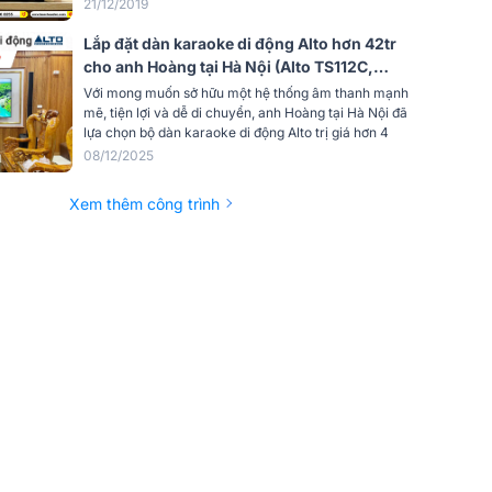
21/12/2019
Lắp đặt dàn karaoke di động Alto hơn 42tr
cho anh Hoàng tại Hà Nội (Alto TS112C,
BKSound VX10, BKSound M200)
Với mong muốn sở hữu một hệ thống âm thanh mạnh
mẽ, tiện lợi và dễ di chuyển, anh Hoàng tại Hà Nội đã
lựa chọn bộ dàn karaoke di động Alto trị giá hơn 4
08/12/2025
Xem thêm công trình