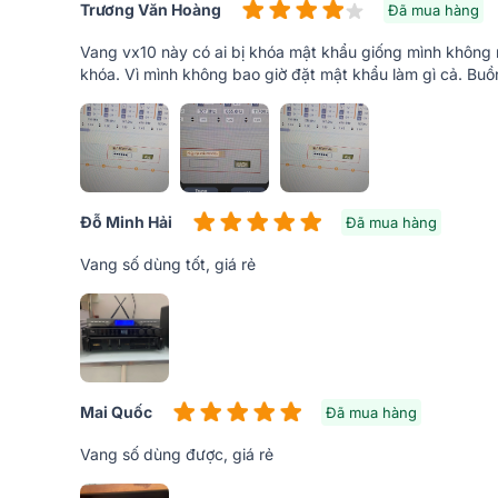
Trương Văn Hoàng
Đã mua hàng
Vang vx10 này có ai bị khóa mật khẩu giống mình không 
khóa. Vì mình không bao giờ đặt mật khẩu làm gì cả. Bu
Đỗ Minh Hải
Đã mua hàng
Vang số dùng tốt, giá rẻ
2. Những tính năng nổi bật của vang số Bk
Mai Quốc
Đã mua hàng
Xử lý âm thanh kỹ thuật số DSP
Vang số dùng được, giá rẻ
Vang số Bksound
VX10 được tích hợp bộ xử lý âm than
Processing) hiện đại, giúp xử lý tín hiệu âm thanh m