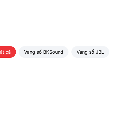
ất cả
Vang số BKSound
Vang số JBL