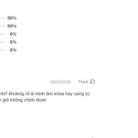
50%
50%
0%
0%
0%
23/02/2026
Thích
o/ra tín hiệu, cổng micro, cổng quang, RCA
nhỉ? Khokng rõ là mình làm khóa hay vang tự
iết bị ngoại vi. Nhờ kích thước nhỏ gọn và
ồn giò không chỉnh được
ắp đặt trong nhiều không gian khác nhau,
nh chuyên nghiệp.