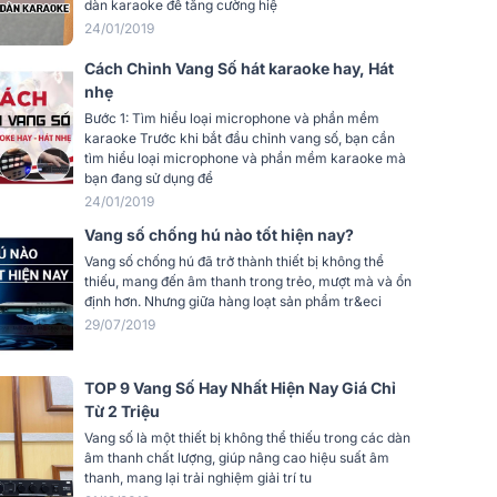
u thu
dàn karaoke để tăng cường hiệ
48 x 4,5 x 21(cm)
24/01/2019
Cách Chỉnh Vang Số hát karaoke hay, Hát
2.8kg
nhẹ
Bước 1: Tìm hiểu loại microphone và phần mềm
Phân
CÔNG TY TNHH QUỐC TẾ BK SOUND
karaoke Trước khi bắt đầu chỉnh vang số, bạn cần
VIỆT NAM
tìm hiểu loại microphone và phần mềm karaoke mà
bạn đang sử dụng để
24/01/2019
Vang số chống hú nào tốt hiện nay?
Vang số chống hú đã trở thành thiết bị không thể
thiếu, mang đến âm thanh trong trẻo, mượt mà và ổn
định hơn. Nhưng giữa hàng loạt sản phẩm tr&eci
29/07/2019
TOP 9 Vang Số Hay Nhất Hiện Nay Giá Chỉ
Từ 2 Triệu
Vang số là một thiết bị không thể thiếu trong các dàn
âm thanh chất lượng, giúp nâng cao hiệu suất âm
thanh, mang lại trải nghiệm giải trí tu