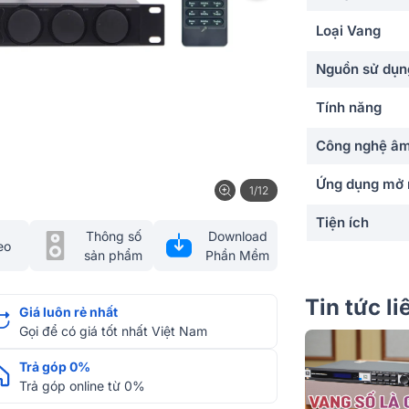
Loại Vang
Nguồn sử dụn
Tính năng
Công nghệ âm
Ứng dụng mở 
1/12
Tiện ích
Thông số
Download
eo
sản phẩm
Phần Mềm
Kết nối
Cổng kết nối
Tin tức l
Giá luôn rẻ nhất
Gọi để có giá tốt nhất Việt Nam
Màu sắc
Trả góp 0%
Phân khúc
Trả góp online từ 0%