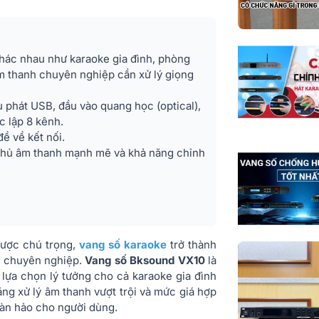
Kích thước đầ
(RxCxS)
Cân nặng
ác nhau như karaoke gia đình, phòng
m thanh chuyên nghiệp cần xử lý giọng
Nhập khẩu & 
phối
 phát USB, đầu vào quang học (optical),
c lập 8 kênh.
ề về kết nối.
phủ âm thanh mạnh mẽ và khả năng chỉnh
được chú trọng,
vang số karaoke
trở thành
nh chuyên nghiệp.
Vang số Bksound VX10
là
lựa chọn lý tưởng cho cả karaoke gia đình
ăng xử lý âm thanh vượt trội và mức giá hợp
oàn hảo cho người dùng.