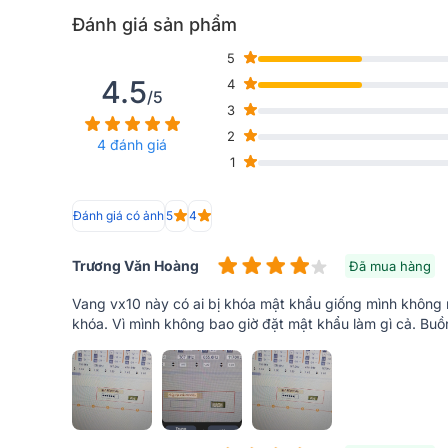
Đánh giá sản phẩm
5
4.5
4
/5
3
2
4 đánh giá
1
Đánh giá có ảnh
5
4
Trương Văn Hoàng
Đã mua hàng
Mặt sau tích hợp đầy đủ các cổng kết nối như ngõ và
Vang vx10 này có ai bị khóa mật khẩu giống mình không 
và nguồn điện - hỗ trợ kết nối nhanh chóng với các th
khóa. Vì mình không bao giờ đặt mật khẩu làm gì cả. Bu
trọng lượng vừa phải, Bksound VX10 có thể dễ dàng l
từ phòng khách gia đình cho đến phòng hát kinh doa