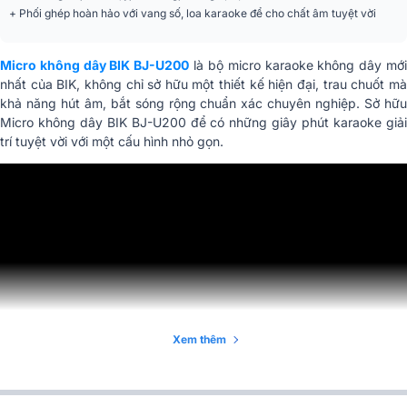
+ Phối ghép hoàn hảo với vang số, loa karaoke để cho chất âm tuyệt vời
Đầu ra âm thanh A+B
10 mV 80 mV
Micro không dây BIK BJ-U200
là bộ micro karaoke không dây mớ
Đầu vào anten
Loại BNC (50 Ω)
nhất của BIK, không chỉ sở hữu một thiết kế hiện đại, trau chuốt mà
khả năng hút âm, bắt sóng rộng chuẩn xác chuyên nghiệp. Sở hữu
Yêu cầu về nguồn điện
12V/1000mA
Micro không dây BIK BJ-U200 để có những giây phút karaoke giải
trí tuyệt vời với một cấu hình nhỏ gọn.
Nhiệt độ hoạt động
5°C -40°C
Điện áp nguồn
100V-240V AC 50/60Hz
Điện áp đầu ra DC
DC12V/1000mA
Tần số lấy nét tự động
640 MHz - 589,75 MHz (0-199 Ch)
Loại sóng
F3
Xem thêm
Khoảng cách kênh
300kHz
Công suất đầu ra RF
10mW (Tối đa) - 3mW (Tối thiểu)