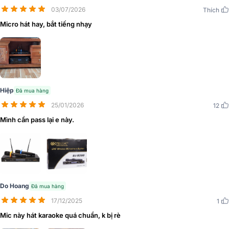
đảm bảo hiệu quả thẩm mỹ.
03/07/2026
Thích
Micro hát hay, bắt tiếng nhạy
Hiệp
Đã mua hàng
25/01/2026
12
Mình cần pass lại e này.
Do Hoang
Đã mua hàng
Phần đầu thu nhỏ gọn với kích thước (RxCxS) lần lượt là 430 x 45,2
17/12/2025
1
x 183 mm, trọng lượng nhẹ chỉ 1.42kg thuận tiện setup nhiều không
Mic này hát karaoke quá chuẩn, k bị rè
gian giải trí đa dạng, vận chuyển dễ dàng. Tone màu đen hiện đại,