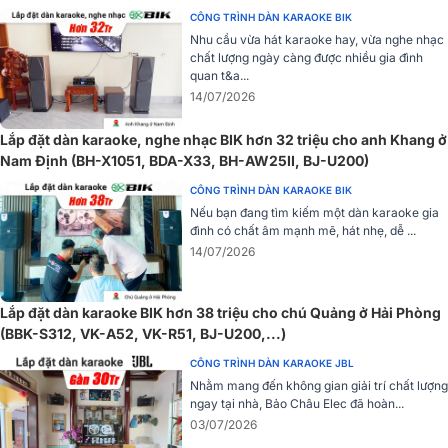
mà, đường tiếng sạch, không bị lẫn tạp âm. Dù lên cao vẫn ấm áp
CÔNG TRÌNH DÀN KARAOKE BIK
mà không lo bị vỡ tiếng, phạm vi hoạt động 20m.
Nhu cầu vừa hát karaoke hay, vừa nghe nhạc
chất lượng ngày càng được nhiều gia đình
Chống hú rít tốt
quan t&a...
14/07/2026
Đặc biệt, nhờ tính năng chống hú cực cao sẽ hạn chế tối đa hiện
tượng âm thanh bị nhòe, rè, nâng đỡ giọng người hát tốt, kể cả
Lắp đặt dàn karaoke, nghe nhạc BIK hơn 32 triệu cho anh Khang ở
những giọng hát yếu, mang đến trải nghiệm hát karaoke không thu
Nam Định (BH-X1051, BDA-X33, BH-AW25II, BJ-U200)
các ca sĩ chuyên nghiệp.
CÔNG TRÌNH DÀN KARAOKE BIK
Nếu bạn đang tìm kiếm một dàn karaoke gia
đình có chất âm mạnh mẽ, hát nhẹ, dễ ...
14/07/2026
Lắp đặt dàn karaoke BIK hơn 38 triệu cho chú Quảng ở Hải Phòng
(BBK-S312, VK-A52, VK-R51, BJ-U200,...)
CÔNG TRÌNH DÀN KARAOKE JBL
Nhằm mang đến không gian giải trí chất lượng
ngay tại nhà, Bảo Châu Elec đã hoàn...
03/07/2026