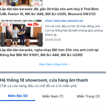
Lắp đặt dàn karaoke JBL gần 30 triệu cho anh Huy ở Thái Bình
(JBL Pasion 10, BIK BJ-A88, BIK BJ-U200, Bksound SW212)
CÔNG TRÌNH DÀN KARAOKE BIK
Chỉ với mức đầu tư hơn 25 triệu đồng, anh
Linh tại Đồng Nai đã biến không gian phòng
khách gi...
20/06/2026
Lắp đặt dàn karaoke, nghe nhạc BIK hơn 25tr cho anh Linh tại
Đồng Nai (BIK BH-X1051, BIK BJ-A88, BIK BJ-U200)
Xem thêm công trình
Hệ thống 18 showroom, cửa hàng âm thanh
(Tất cả cửa hàng đều có chỗ đỗ xe ô tô miễn phí)
Miền Bắc (8)
Miền Nam (7)
Miền Trung (3)