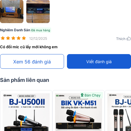
logo BIK màu vàng kim nổi bật, sang trọng. Mặt trước là màn hình
LCD kích thước lớn, rõ ràng và sắc nét
Nghiêm Danh Sản
Đã mua hàng
12/12/2025
Thích
Có đổi míc cũ lấy mới không em
Xem 56 đánh giá
Viết đánh giá
Sản phẩm liên quan
Bán Chạy
Đánh giá chất lượng Micro không dây BIK BJ-U200
Khả năng thu sóng mạnh mẽ