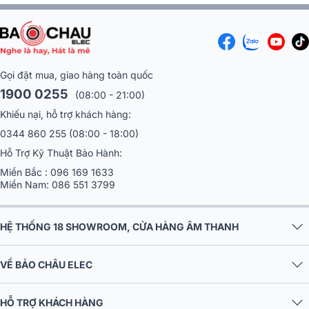
Gọi đặt mua, giao hàng toàn quốc
1900 0255
(08:00 - 21:00)
Khiếu nại, hỗ trợ khách hàng:
0344 860 255
(08:00 - 18:00)
Hỗ Trợ Kỹ Thuật Bảo Hành:
Miền Bắc :
096 169 1633
Miền Nam:
086 551 3799
HỆ THỐNG 18 SHOWROOM, CỬA HÀNG ÂM THANH
VỀ BẢO CHÂU ELEC
Thông số kỹ thuật
Đầu thu
HỖ TRỢ KHÁCH HÀNG