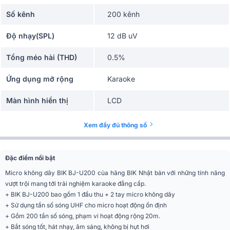
Số kênh
200 kênh
Độ nhạy(SPL)
12 dB uV
Tổng méo hài (THD)
0.5%
Ứng dụng mở rộng
Karaoke
Màn hình hiển thị
LCD
Phân khúc
Tiêu chuẩn
Xem đầy đủ thông số
Kiểu
Siêu nhân đôi
Đặc điểm nổi bật
A 640 MHz - 664,75 MHz (0-99
Tần số lấy nét tự động
Ch), B 665 MHz - 689,75 MHz
Micro không dây BIK BJ-U200 của hãng BIK Nhật bản với những tính năng
(100 - 199 Ch)
vượt trội mang tới trải nghiệm karaoke đẳng cấp.
+
BIK BJ-U200
bao gồm 1 đầu thu + 2 tay micro không dây
Kiểm soát độ nhạy
12dB uV - 32 dB uV
+ Sử dụng tần số sóng UHF cho micro hoạt động ổn định
+ Gồm 200 tần số sóng, phạm vi hoạt động rộng 20m.
Đầu ra âm thanh Cân
300 mV 2,5 V
+ Bắt sóng tốt, hát nhạy, âm sáng, không bị hụt hơi
bằng