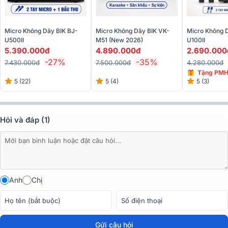
Micro không dây BIK BJ-U200 sở hữu 200 kênh tần số cùng sóng
UHF siêu cao, cho phạm vi hoạt động rộng, ổn định và giảm thiểu tối
Micro Không Dây BIK BJ-
Micro Không Dây BIK VK-
Micro Không 
đa tình trạng hụt sóng, mất sóng ảnh hưởng đến trải nghiệm người
U500II
M51 (New 2026)
U100II
dùng.
5.390.000đ
4.890.000đ
2.690.000
-27%
-35%
7.430.000đ
7.500.000đ
4.280.000đ
Tặng PMH
5 (22)
5 (4)
5 (3)
Hỏi và đáp (1)
Anh
Chị
Gửi câu hỏi