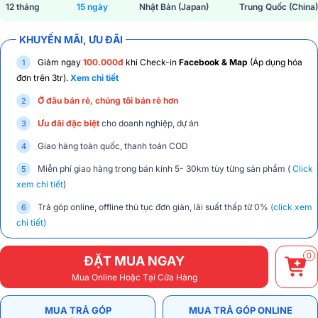
12 tháng
15 ngày
Nhật Bản (Japan)
Trung Quốc (China)
KHUYẾN MÃI, ƯU ĐÃI
Giảm ngay
100.000đ
khi Check-in
Facebook & Map
(Áp dụng hóa
đơn trên 3tr).
Xem chi tiết
Ở đâu bán rẻ, chúng tôi bán rẻ hơn
Ưu đãi đặc biệt
cho doanh nghiệp, dự án
Giao hàng toàn quốc, thanh toán COD
Miễn phí giao hàng trong bán kính 5- 30km tùy từng sản phẩm (
Click
xem chi tiết
)
Trả góp online, offline thủ tục đơn giản, lãi suất thấp từ 0%
(click xem
chi tiết)
0
ĐẶT MUA NGAY
Mua Online Hoặc Tại Cửa Hàng
MUA TRẢ GÓP
MUA TRẢ GÓP ONLINE