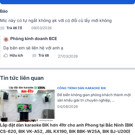
Bắt âm chuẩn và hút âm chính xác
Bảo
Mic này có tự ngắt không ạk với có đổi cũ lấy mới không
Trả lời (1)
09/03/2026
Phòng kinh doanh BCE
Dạ bên em sẽ liên hệ với anh ạ
Hữu ích
Trả lời
27/03/2026
Tin tức liên quan
CÔNG TRÌNH DÀN KARAOKE BIK
Để biến không gian phòng khách thành một
sân khấu giải trí chuyên nghiệp, ...
04/08/2026
Lắp đặt dàn karaoke BIK hơn 41tr cho anh Phong tại Bắc Ninh (BIK
BIK BJ-U200 sở hữu độ nhạy cao, thuộc Loại Dynamic cho khả
CS-620, BIK VK-A52, JBL KX190, BIK BBK-W25A, BIK BJ-U200)
năng bắt âm chuẩn và hút âm tốt, âm thanh đầu ra trong trẻo, mượt