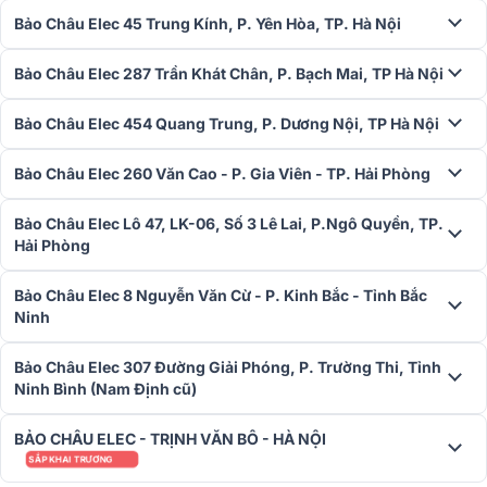
Dễ dàng phối ghép thiết bị
Bảo Châu Elec 45 Trung Kính, P. Yên Hòa, TP. Hà Nội
Micro không dây BIK BJ-U200 tương thích với nhiều thiết bị âm
thanh khác để tạo nên bộ dàn hiện đại, chất lượng. Sử dụng micro
Bảo Châu Elec 287 Trần Khát Chân, P. Bạch Mai, TP Hà Nội
cho các hoạt động karaoke gia đình, biểu diễn, sân khấu hội trường,
giảng dạy…
Bảo Châu Elec 454 Quang Trung, P. Dương Nội, TP Hà Nội
Bảo Châu Elec 260 Văn Cao - P. Gia Viên - TP. Hải Phòng
Bảo Châu Elec Lô 47, LK-06, Số 3 Lê Lai, P.Ngô Quyền, TP.
Hải Phòng
Bảo Châu Elec 8 Nguyễn Văn Cừ - P. Kinh Bắc - Tỉnh Bắc
Ninh
Bảo Châu Elec 307 Đường Giải Phóng, P. Trường Thi, Tỉnh
Ninh Bình (Nam Định cũ)
BẢO CHÂU ELEC - TRỊNH VĂN BÔ - HÀ NỘI
SẮP KHAI TRƯƠNG