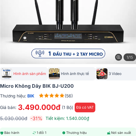
1/15
Hình ảnh sản phẩm
Hình ảnh thực tế
3 Video
Micro Không Dây BIK BJ-U200
Thương hiệu:
BIK
(56)
3.490.000đ
Giá bán:
(1 Bộ)
Đã có VAT
5.030.000đ
-31%
Tiết kiệm: 1.540.000₫
Bảo hành
1 đổi 1
Thương hiệu
Nơi sản xuất