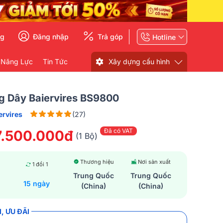
ng
Đăng nhập
Trả góp
Hotline
 Năng Lực
Tin Tức
Xây dựng cấu hình
g Dây Baiervires BS9800
ervires
(27)
Đã có VAT
7.500.000đ
(1 Bộ)
Thương hiệu
Nơi sản xuất
1 đổi 1
Trung Quốc
Trung Quốc
15 ngày
(China)
(China)
, ƯU ĐÃI