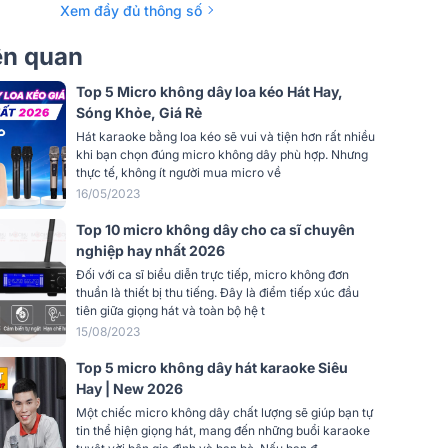
≥ 50 dB
Xem đầy đủ thông số
rộng
Sân khấu, Hội trường, Sự kiện
iên quan
 thị
LCD
Top 5 Micro không dây loa kéo Hát Hay,
Sóng Khỏe, Giá Rẻ
n số
250KHz
Hát karaoke bằng loa kéo sẽ vui và tiện hơn rất nhiều
khi bạn chọn đúng micro không dây phù hợp. Nhưng
ố
50 MHz
thực tế, không ít người mua micro về
16/05/2023
ng tần
Thiết kế vòng lặp khóa mô-đun PLL
Top 10 micro không dây cho ca sĩ chuyên
nghiệp hay nhất 2026
Đối với ca sĩ biểu diễn trực tiếp, micro không đơn
ố
100 bộ
thuần là thiết bị thu tiếng. Đây là điểm tiếp xúc đầu
tiên giữa giọng hát và toàn bộ hệ t
ng
± 5KHz
15/08/2023
Top 5 micro không dây hát karaoke Siêu
Lựa chọn do CPU điều khiển và nhận
Hay | New 2026
dạng phi công
Một chiếc micro không dây chất lượng sẽ giúp bạn tự
Mạch vòng lặp Tắt tiếng & Khóa
tin thể hiện giọng hát, mang đến những buổi karaoke