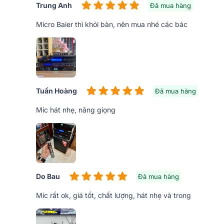
Trung Anh
Đã mua hàng
Micro Baier thì khỏi bàn, nên mua nhé các bác
Tuấn Hoàng
Đã mua hàng
Mic hát nhẹ, nâng giọng
Do Bau
Đã mua hàng
Mic rất ok, giá tốt, chất lượng, hát nhẹ và trong
Phía sau micro BS-9800 có 2 cổng canon dành cho 