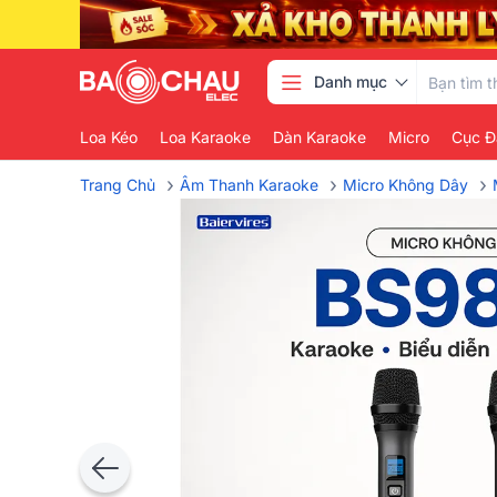
Danh mục
Loa Kéo
Loa Karaoke
Dàn Karaoke
Micro
Cục Đ
›
›
›
Trang Chủ
Âm Thanh Karaoke
Micro Không Dây