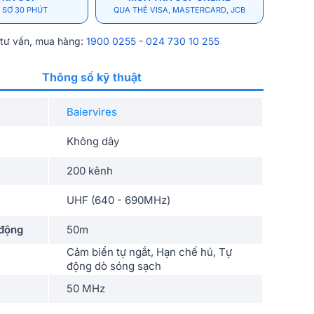
 SƠ 30 PHÚT
QUA THẺ VISA, MASTERCARD, JCB
 tư vấn, mua hàng:
1900 0255
-
024 730 10 255
Thông số kỹ thuật
Baiervires
Không dây
200 kênh
UHF (640 - 690MHz)
 động
50m
Cảm biển tự ngắt, Hạn chế hú, Tự
động dò sóng sạch
50 MHz