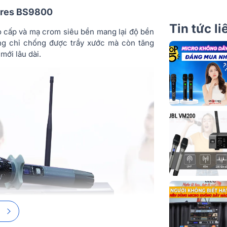
Tỉ lệ S/N
vires BS9800
Ứng dụng mở 
Tin tức l
o cấp và mạ crom siêu bền mang lại độ bền
ng chỉ chống được trầy xước mà còn tăng
Màn hình hiển
mới lâu dài.
Không gian tầ
Độ rộng tần s
Chế độ dao độ
số
Mô-đun tần s
Độ ổn định só
mang
Nhận tín hiệu
Tắt tiếng