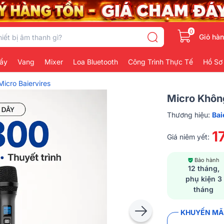
0
Giỏ hà
ẩy
Vang
Mixer
Loa Bluetooth
Công Trình Thực Tế
Hồ Sơ
Micro Baiervires
Micro Khôn
Thương hiệu:
Bai
1
Giá niêm yết:
Bảo hành
12 tháng,
phụ kiện 3
tháng
KHUYẾN MÃI