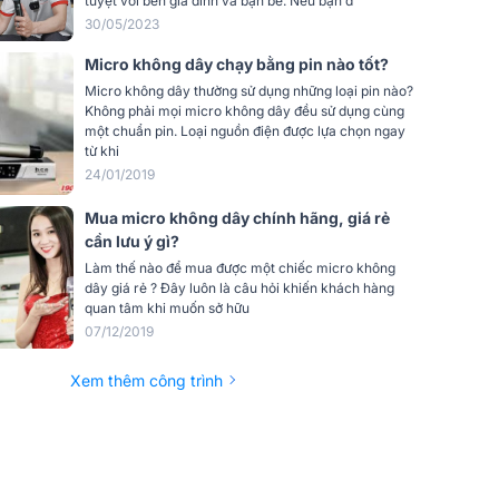
tuyệt vời bên gia đình và bạn bè. Nếu bạn đ
12 DC, 1250mA
30/05/2023
2 Ổ cắm cân bằng XLR + TRS6.3mm
Micro không dây chạy bằng pin nào tốt?
không cân bằng
Micro không dây thường sử dụng những loại pin nào?
ng tần
Không phải mọi micro không dây đều sử dụng cùng
Thiết kế vòng lặp khóa mô-đun PLL
một chuẩn pin. Loại nguồn điện được lựa chọn ngay
từ khi
24/01/2019
y phát
30mW
Mua micro không dây chính hãng, giá rẻ
LCD + đèn nền màu
cần lưu ý gì?
Làm thế nào để mua được một chiếc micro không
 cấp
cao-thấp
dây giá rẻ ? Đây luôn là câu hỏi khiến khách hàng
quan tâm khi muốn sở hữu
u thu
07/12/2019
42.5x 5 x26 (cm)
)(RXCXS)
Xem thêm công trình