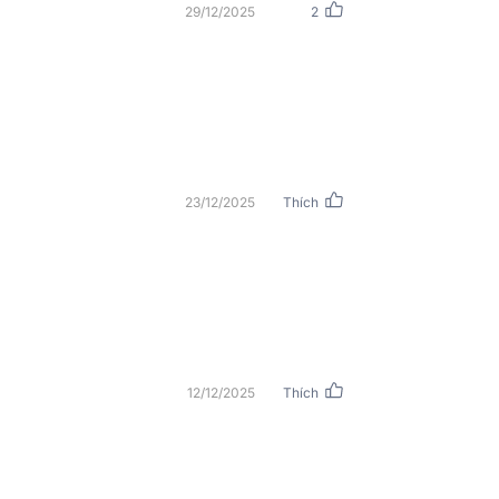
29/12/2025
2
23/12/2025
Thích
12/12/2025
Thích
2 micro riêng biệt và 1 cổng OUT 6,5mm.