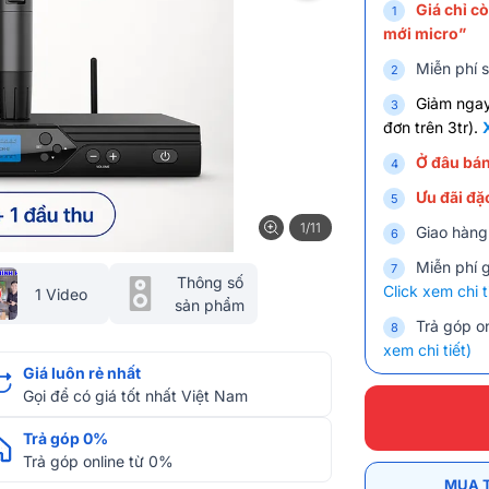
Giá chỉ c
mới micro”
Miễn phí s
Giảm nga
đơn trên 3tr).
Ở đâu bán
Ưu đãi đặc
1/11
Giao hàng
Miễn phí 
Thông số
Click xem chi t
1 Video
sản phẩm
Trả góp on
xem chi tiết)
Giá luôn rẻ nhất
Gọi để có giá tốt nhất Việt Nam
Trả góp 0%
Trả góp online từ 0%
MUA 