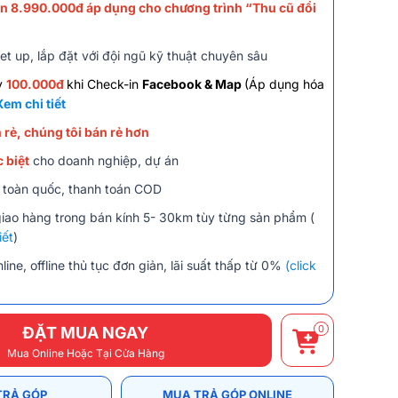
òn 8.990.000đ áp dụng cho chương trình “Thu cũ đổi
et up, lắp đặt với đội ngũ kỹ thuật chuyên sâu
y
100.000đ
khi Check-in
Facebook & Map
(Áp dụng hóa
Xem chi tiết
 rẻ, chúng tôi bán rẻ hơn
 biệt
cho doanh nghiệp, dự án
 toàn quốc, thanh toán COD
giao hàng trong bán kính 5- 30km tùy từng sản phẩm (
iết
)
line, offline thủ tục đơn giản, lãi suất thấp từ 0%
(click
0
ĐẶT MUA NGAY
Mua Online Hoặc Tại Cửa Hàng
TRẢ GÓP
MUA TRẢ GÓP ONLINE