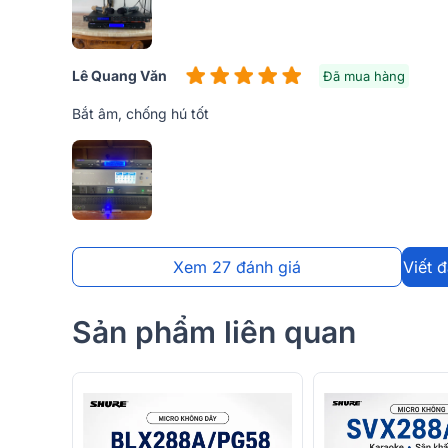
Điều này cho phép kết nối linh hoạt với nhiều thiết
cầu sử dụng khác nhau.
Lê Quang Văn
Đã mua hàng
Bắt âm, chống hú tốt
Xem 27 đánh giá
Viết 
Sản phẩm liên quan