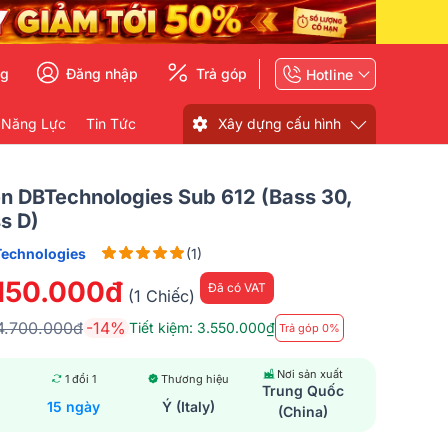
ng
Đăng nhập
Trả góp
Hotline
 Năng Lực
Tin Tức
Xây dựng cấu hình
n DBTechnologies Sub 612 (Bass 30,
s D)
echnologies
(1)
.150.000đ
Đã có VAT
(1 Chiếc)
4.700.000đ
-14%
Tiết kiệm: 3.550.000₫
Trả góp 0%
Nơi sản xuất
1 đổi 1
Thương hiệu
Trung Quốc
15 ngày
Ý (Italy)
(China)