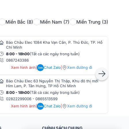
Miền Bắc (8)
Miền Nam (7)
Miền Trung (3)
Bảo Châu Elec 1084 Kha Vạn Cân, P. Thủ Đức, TP. Hồ
Bảo
Chí Minh
Min
8:00 - 18h00
(Tất cả các ngày trong tuần)
8:0
0867243386
086
Xem hình ảnh
|
Chat Zalo
|
Xem đường đi
Zalo
Bảo Châu Elec 63 Nguyễn Thị Thập, Khu đô thị mới
Bảo
Him Lam, P. Tân Hưng, TP Hồ Chí Minh
Phò
8:00 - 18h00
(Tất cả các ngày trong tuần)
8:0
02822299006
-
0865513599
086
Xem hình ảnh
|
Chat Zalo
|
Xem đường đi
Zalo
G
CHÍNH SÁCH CHUNG