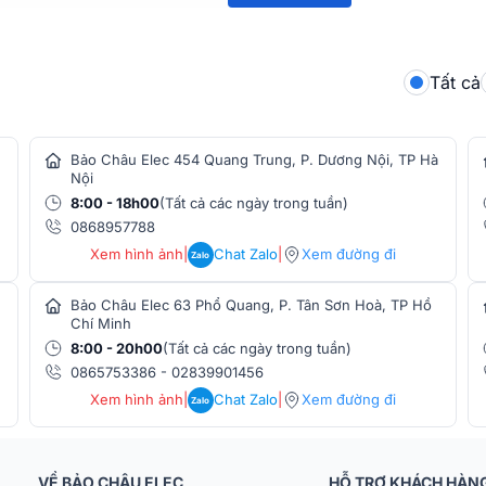
nghệ ampli SMSP digital amplifier với lớp
 động mà vẫn đảm bảo tiết kiệm năng lượng.
h mà còn hạn chế tình trạng quá nhiệt nhờ
 Thermal và RMS.
Tất cả
Bảo Châu Elec 454 Quang Trung, P. Dương Nội, TP Hà
Nội
8:00 - 18h00
(Tất cả các ngày trong tuần)
0868957788
Xem hình ảnh
|
Chat Zalo
|
Xem đường đi
Zalo
Bảo Châu Elec 63 Phổ Quang, P. Tân Sơn Hoà, TP Hồ
Chí Minh
8:00 - 20h00
(Tất cả các ngày trong tuần)
0865753386
-
02839901456
Xem hình ảnh
|
Chat Zalo
|
Xem đường đi
Zalo
VỀ BẢO CHÂU ELEC
HỖ TRỢ KHÁCH HÀN