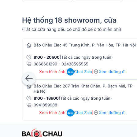
Loa sub điện dBTechnologies Sub 612 sử dụng công 
khuếch đại Class-D, giúp tăng cường hiệu suất hoạt
Công nghệ này không chỉ giúp loa hoạt động ổn địn
Hệ thống 18 showroom, cửa
hệ thống bảo vệ thông minh, bao gồm giới hạn Peak,
(Tất cả cửa hàng đều có chỗ đỗ xe ô tô miễn phí)
hàng âm thanh
Bảo Châu Elec 45 Trung Kính, P. Yên Hòa, TP. Hà Nội
8:00 - 20h00
(Tất cả các ngày trong tuần)
0868661299
-
02438595555
Xem hình ảnh
|
Chat Zalo
|
Xem đường đi
Zalo
Bảo Châu Elec 287 Trần Khát Chân, P. Bạch Mai, TP
Hà Nội
8:00 - 18h00
(Tất cả các ngày trong tuần)
0941859988
Xem hình ảnh
|
Chat Zalo
|
Xem đường đi
Zalo