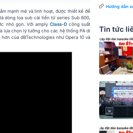
Công nghệ âm
Hướng dẫn s
ẩm mạnh mẽ và linh hoạt, được thiết kế để
Độ nhạy tối đ
à dòng loa sub cải tiến từ series Sub 600,
ước nhỏ gọn. Với amply
Class-D
công suất
Tin tức l
Cổng kết nối
là lựa chọn lý tưởng cho các hệ thống PA di
nhỏ hơn của dBTechnologies như Opera 10 và
Màu sắc
Chất liệu
Phân khúc
Dải tần số [-1
Mức SPL tối đ
Độ định hướn
Công nghệ am
Bộ điều khiển