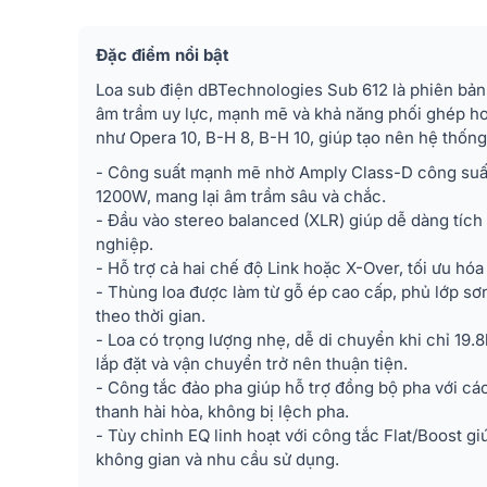
Đặc điểm nổi bật
Loa sub điện dBTechnologies Sub 612 là phiên bả
âm trầm uy lực, mạnh mẽ và khả năng phối ghép ho
như Opera 10, B-H 8, B-H 10, giúp tạo nên hệ thống
- Công suất mạnh mẽ nhờ Amply Class-D công suấ
1200W, mang lại âm trầm sâu và chắc.
- Đầu vào stereo balanced (XLR) giúp dễ dàng tíc
nghiệp.
- Hỗ trợ cả hai chế độ Link hoặc X-Over, tối ưu hóa 
- Thùng loa được làm từ gỗ ép cao cấp, phủ lớp sơn
theo thời gian.
- Loa có trọng lượng nhẹ, dễ di chuyển khi chỉ 19.
lắp đặt và vận chuyển trở nên thuận tiện.
- Công tắc đảo pha giúp hỗ trợ đồng bộ pha với cá
thanh hài hòa, không bị lệch pha.
- Tùy chỉnh EQ linh hoạt với công tắc Flat/Boost g
không gian và nhu cầu sử dụng.