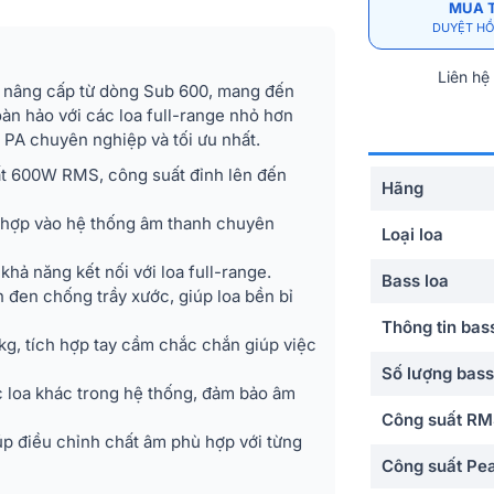
MUA 
DUYỆT HỒ
Liên hệ
n nâng cấp từ dòng Sub 600, mang đến
àn hảo với các loa full-range nhỏ hơn
 PA chuyên nghiệp và tối ưu nhất.
t 600W RMS, công suất đỉnh lên đến
Hãng
h hợp vào hệ thống âm thanh chuyên
Loại loa
khả năng kết nối với loa full-range.
Bass loa
 đen chống trầy xước, giúp loa bền bỉ
Thông tin bas
8kg, tích hợp tay cầm chắc chắn giúp việc
Số lượng bass
c loa khác trong hệ thống, đảm bảo âm
Công suất R
iúp điều chỉnh chất âm phù hợp với từng
Công suất Pe