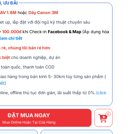
, ƯU ĐÃI
 AV 1.8M
hoặc
Dây Canon 3M
et up, lắp đặt với đội ngũ kỹ thuật chuyên sâu
y
100.000đ
khi Check-in
Facebook & Map
(Áp dụng hóa
Xem chi tiết
 rẻ, chúng tôi bán rẻ hơn
 biệt
cho doanh nghiệp, dự án
 toàn quốc, thanh toán COD
giao hàng trong bán kính 5- 30km tùy từng sản phẩm (
iết
)
line, offline thủ tục đơn giản, lãi suất thấp từ 0%
(click
0
ĐẶT MUA NGAY
Mua Online Hoặc Tại Cửa Hàng