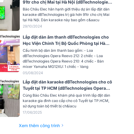
91tr cho chị Mai tại Hà Nội (dBTechnologies
Reevo 212, VX8, BS9800)
Peak, Thermal, RMS
Bảo Châu Elec hân hạnh giới thiệu dự án lắp đặt dàn
karaoke dBTechnologies trị giá hơn 91tr cho chị Mai
1x Núm điều chỉnh độ suy giảm
tại Hà Nội. Dàn karaoke này bao gồm c&aacu
Subwoofer, 1x Công tắc Flat/Boosted,
29/10/2024
1x Công tắc chế độ đầu ra, 1x Công tắc
đảo pha
Lắp đặt dàn âm thanh dBTechnologies cho
Học Viện Chính Trị Bộ Quốc Phòng tại Hà
1 tay cầm phía trên
Nội (Reevo 210, Reevo 212, JBL VX8,
Cấu hình bộ dàn âm thanh bao gồm: - Loa
Yamaha MG12XU,…)
dBTechnologies Opera Reevo 212: 2 chiếc - Loa
M20
dBTechnologies Opera Reevo 210: 4 chiếc - Bàn
mixer Yamaha MG12XU: 1 chiếc - Vang
CxRcS)
550x360x525 mm
05/08/2024
Lắp đặt dàn karaoke dBTechnologies cho cô
19.8 Kg
Tuyết tại TP HCM (dBTechnologies Opera
Reevo 212, JBL VX8, dBTechnologies Sub
Cùng Bảo Châu Elec khám phá quá trình lắp đặt dàn
Phân
CÔNG TY TNHH CK AUDIO
612, Baiervires BS9800)
karaoke gia đình cao cấp cho cô Tuyết tại TP.HCM,
sử dụng toàn bộ thiết bị ch&iacu
17/06/2025
Xem thêm công trình