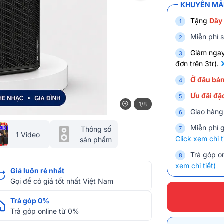
KHUYẾN MÃI
Tặng
Dây
Miễn phí s
Giảm nga
đơn trên 3tr).
Ở đâu bán
Ưu đãi đặc
1/8
Giao hàng
Miễn phí 
Thông số
1 Video
Click xem chi t
sản phẩm
Trả góp on
xem chi tiết)
Giá luôn rẻ nhất
Gọi để có giá tốt nhất Việt Nam
Trả góp 0%
Trả góp online từ 0%