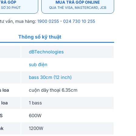
TRẢ GÓP
MUA TRẢ GÓP ONLINE
 SƠ 30 PHÚT
QUA THẺ VISA, MASTERCARD, JCB
 tư vấn, mua hàng:
1900 0255
-
024 730 10 255
Thông số kỹ thuật
dBTechnologies
sub điện
bass 30cm (12 inch)
s loa
cuộn dây thoại 6.35cm
 loa
1 bass
MS
600W
ak
1200W