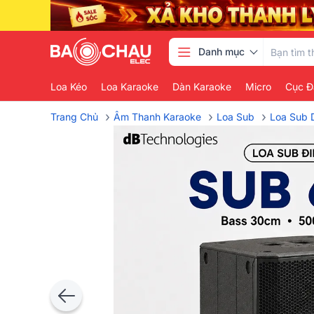
Danh mục
Loa Kéo
Loa Karaoke
Dàn Karaoke
Micro
Cục Đ
›
›
›
Trang Chủ
Âm Thanh Karaoke
Loa Sub
Loa Sub 