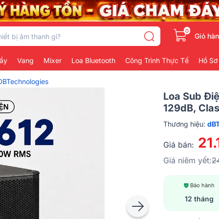
0
Giỏ hà
ẩy
Vang
Mixer
Loa Bluetooth
Công Trình Thực Tế
Hồ Sơ
DBTechnologies
Loa Sub Điệ
129dB, Clas
Thương hiệu:
dBT
21
Giá bán:
Giá niêm yết:
2
Bảo hành
12 tháng