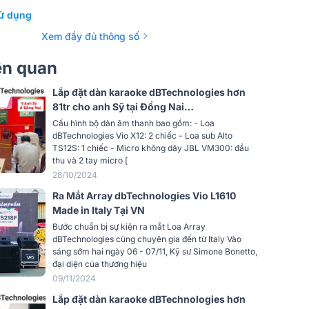
 thanh
mạch class D
ử dụng
Xem đầy đủ thông số
a
129 dB
iên quan
XLR
Lắp đặt dàn karaoke dBTechnologies hơn
Đen
81tr cho anh Sỹ tại Đồng Nai
(dBTechnologies vio X12, Alto TS12S, JBL
Cấu hình bộ dàn âm thanh bao gồm: - Loa
Gỗ ép
VM300,…)
dBTechnologies Vio X12: 2 chiếc - Loa sub Alto
TS12S: 1 chiếc - Micro không dây JBL VM300: đầu
Siêu cao cấp
thu và 2 tay micro [
28/10/2024
0dB]
46 - 123 Hz
Ra Mắt Array dbTechnologies Vio L1610
Made in Italy Tại VN
a (1 m)
129 dB
Bước chuẩn bị sự kiện ra mắt Loa Array
dBTechnologies cùng chuyên gia đến từ Italy Vào
g
Omnidirectional
sáng sớm hai ngày 06 - 07/11, Kỹ sư Simone Bonetto,
đại diện của thương hiệu
pli
SMSP digital amplifier
09/11/2024
Lắp đặt dàn karaoke dBTechnologies hơn
DSP 28/56 Bit