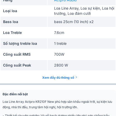
Loa Line Array, Loa sự kiện, Loa hội
Loại loa
trường, Loa đám cưới
Bass loa
bass 25cm (10 inch) x2
Loa Treble
7.6cm
Số lượng treble loa
1 treble
Công suất RMS
700W
Công suất Peak
2800 W
Góc phủ âm (Ngang x
Xem đầy đủ thông số
110°×10°
Dọc)
Kiểu loa
Không công suất (Passive)
Đặc điểm nổi bật
Loa Line Array Actpro KR210F New phù hợp sân khấu ngoài trời, sự kiện lưu
Số đường tiếng
2 đường tiếng
động, nhà thi đấu, trung tâm hội nghị, hội trường lớn.
Cổng kết nối
2 x NL4
- Thiết kế chuyên nghiệp: Vỏ gỗ bạch dương nhiều lớp phủ sơn chống trầy,