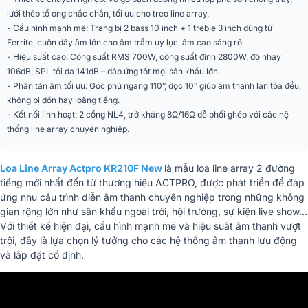
lưới thép tổ ong chắc chắn, tối ưu cho treo line array.
Dải tần đáp ứng
70Hz – 20kHz
- Cấu hình mạnh mẽ: Trang bị 2 bass 10 inch + 1 treble 3 inch dùng từ
Ferrite, cuộn dây âm lớn cho âm trầm uy lực, âm cao sáng rõ.
Độ nhạy
106dB @1m, 1W
- Hiệu suất cao: Công suất RMS 700W, công suất đỉnh 2800W, độ nhạy
106dB, SPL tối đa 141dB – đáp ứng tốt mọi sân khấu lớn.
Mức áp suất âm thanh
- Phân tán âm tối ưu: Góc phủ ngang 110°, dọc 10° giúp âm thanh lan tỏa đều,
141dB
tối đa
không bị dồn hay loãng tiếng.
- Kết nối linh hoạt: 2 cổng NL4, trở kháng 8Ω/16Ω dễ phối ghép với các hệ
Trở kháng
8Ω / 16Ω
thống line array chuyên nghiệp.
Kích thước (C x R x S)
45 x 35 x 80cm
Loa Line Array Actpro KR210F New
là mẫu loa line array 2 đường
Trọng lượng
33kg
tiếng mới nhất đến từ thương hiệu ACTPRO, được phát triển để đáp
ứng nhu cầu trình diễn âm thanh chuyên nghiệp trong những không
Nhập khẩu & Phân
CÔNG TY TNHH QUỐC TẾ BK
gian rộng lớn như sân khấu ngoài trời, hội trường, sự kiện live show…
phối
SOUND VIỆT NAM
Với thiết kế hiện đại, cấu hình mạnh mẽ và hiệu suất âm thanh vượt
trội, đây là lựa chọn lý tưởng cho các hệ thống âm thanh lưu động
và lắp đặt cố định.