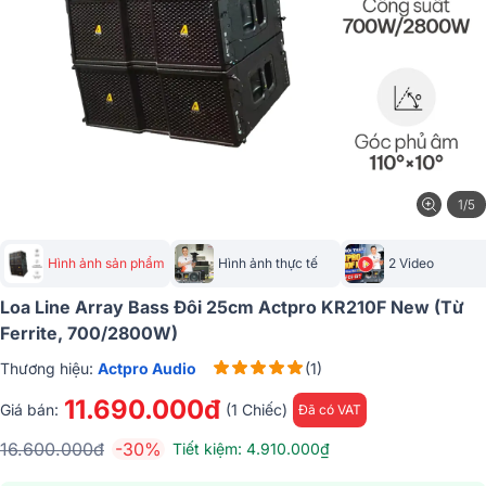
1/5
Hình ảnh sản phẩm
Hình ảnh thực tế
2 Video
Loa Line Array Bass Đôi 25cm Actpro KR210F New (Từ
Ferrite, 700/2800W)
Thương hiệu:
Actpro Audio
(1)
11.690.000đ
Giá bán:
(1 Chiếc)
Đã có VAT
16.600.000đ
-30%
Tiết kiệm: 4.910.000₫