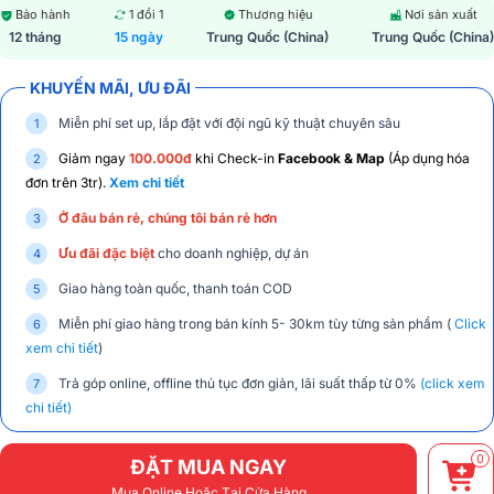
Bảo hành
1 đổi 1
Thương hiệu
Nơi sản xuất
12 tháng
15 ngày
Trung Quốc (China)
Trung Quốc (China)
KHUYẾN MÃI, ƯU ĐÃI
Miễn phí set up, lắp đặt với đội ngũ kỹ thuật chuyên sâu
Giảm ngay
100.000đ
khi Check-in
Facebook & Map
(Áp dụng hóa
đơn trên 3tr).
Xem chi tiết
Ở đâu bán rẻ, chúng tôi bán rẻ hơn
Ưu đãi đặc biệt
cho doanh nghiệp, dự án
Giao hàng toàn quốc, thanh toán COD
Miễn phí giao hàng trong bán kính 5- 30km tùy từng sản phẩm (
Click
xem chi tiết
)
Trả góp online, offline thủ tục đơn giản, lãi suất thấp từ 0%
(click xem
chi tiết)
0
ĐẶT MUA NGAY
Mua Online Hoặc Tại Cửa Hàng