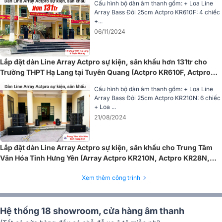
Cấu hình bộ dàn âm thanh gồm: + Loa Line
Độ nhạy đạt
106dB (1W/1m)
cho hiệu quả khuếch đại tối ưu khi
Array Bass Đôi 25cm Actpro KR610F: 4 chiếc
ghép nối với các dòng main công suất.
Mức áp suất âm thanh cực
+...
đại (Max SPL) đạt tới 141dB
, giúp âm thanh lan tỏa mạnh mẽ, phủ
06/11/2024
đều khắp không gian hàng ngàn khán giả mà không bị suy hao.
Dải tần đáp ứng rộng từ
70Hz - 20kHz
, tái tạo đầy đủ cả dải âm
Lắp đặt dàn Line Array Actpro sự kiện, sân khấu hơn 131tr cho
nhạc và giọng nói, đáp ứng tốt cho các thể loại nhạc sân khấu, DJ,
Trường THPT Hạ Lang tại Tuyên Quang (Actpro KR610F, Actpro
nhạc sống hay phát biểu hội nghị.
KR28N, QD4.13, FP14000,…)
Cấu hình bộ dàn âm thanh gồm: + Loa Line
Array Bass Đôi 25cm Actpro KR210N: 6 chiếc
+ Loa ...
21/08/2024
Lắp đặt dàn Line Array Actpro sự kiện, sân khấu cho Trung Tâm
Văn Hóa Tỉnh Hưng Yên (Array Actpro KR210N, Actpro KR28N,
FP10000Q, MG12XU,…)
Xem thêm công trình
Hệ thống 18 showroom, cửa hàng âm thanh