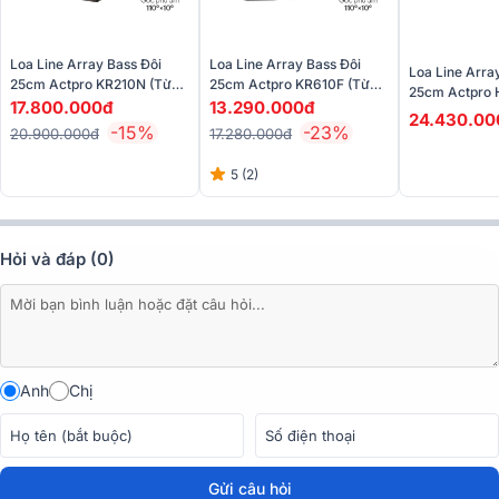
học chuẩn xác, góc nghiêng tối ưu giúp âm thanh phủ đều theo
chiều dọc khi lắp xếp nhiều loa chồng tầng.
Loa Line Array Bass Đôi
Loa Line Array Bass Đôi
Loa Line Arra
25cm Actpro KR210N (Từ
25cm Actpro KR610F (Từ
25cm Actpro 
Neo, 600/2400W)
Ferrite, 700W/2800W)
17.800.000đ
13.290.000đ
Neo, 700W/2
24.430.00
-15%
-23%
20.900.000đ
17.280.000đ
5 (2)
Hỏi và đáp (0)
Anh
Chị
2. Cấu hình loa mạnh mẽ - Âm trầm chắc, âm cao
sắc nét
Gửi câu hỏi