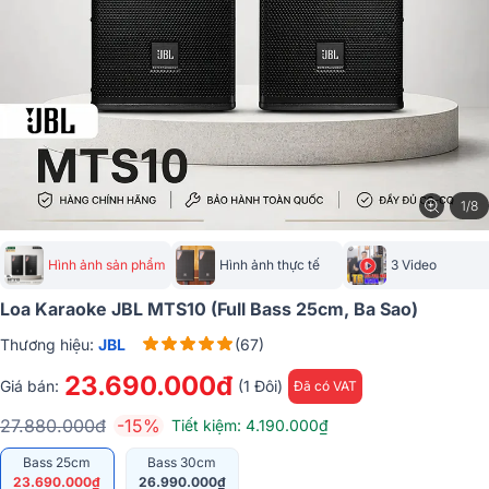
1/8
Hình ảnh sản phẩm
Hình ảnh thực tế
3 Video
Loa Karaoke JBL MTS10 (Full Bass 25cm, Ba Sao)
Thương hiệu:
JBL
(67)
23.690.000đ
Giá bán:
(1 Đôi)
Đã có VAT
27.880.000đ
-15%
Tiết kiệm: 4.190.000₫
Bass 25cm
Bass 30cm
23.690.000₫
26.990.000₫