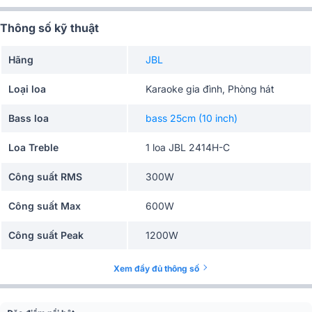
Thông số kỹ thuật
Hãng
JBL
Loại loa
Karaoke gia đình, Phòng hát
Bass loa
bass 25cm (10 inch)
Loa Treble
1 loa JBL 2414H-C
Công suất RMS
300W
Công suất Max
600W
Công suất Peak
1200W
Diện tích sử dụng
20m2 - 30m2
Xem đầy đủ thông số
Độ nhạy(SPL)
94 dB