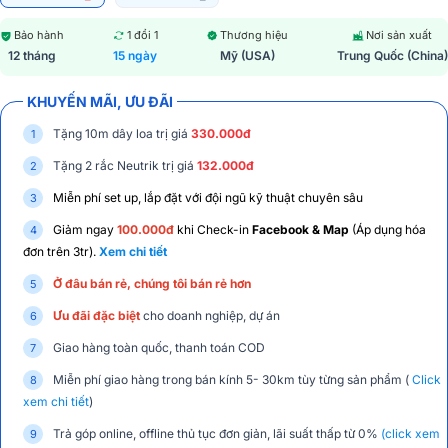
Bảo hành
1 đổi 1
Thương hiệu
Nơi sản xuất
12 tháng
15 ngày
Mỹ (USA)
Trung Quốc (China)
KHUYẾN MÃI, ƯU ĐÃI
Tặng 10m dây loa trị giá
330.000đ
Tặng 2 rắc Neutrik trị giá
132.000đ
Miễn phí set up, lắp đặt với đội ngũ kỹ thuật chuyên sâu
Giảm ngay
100.000đ
khi Check-in
Facebook & Map
(Áp dụng hóa
đơn trên 3tr).
Xem chi tiết
Ở đâu bán rẻ, chúng tôi bán rẻ hơn
Ưu đãi đặc biệt
cho doanh nghiệp, dự án
Giao hàng toàn quốc, thanh toán COD
Miễn phí giao hàng trong bán kính 5- 30km tùy từng sản phẩm (
Click
xem chi tiết
)
Trả góp online, offline thủ tục đơn giản, lãi suất thấp từ 0%
(click xem