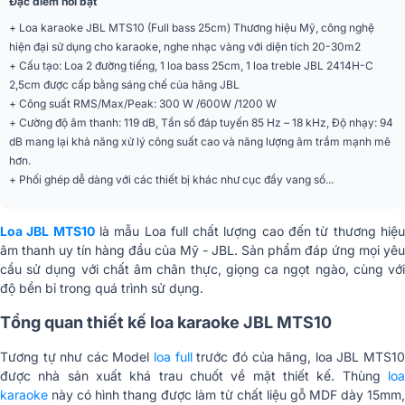
Đặc điểm nổi bật
Tần số đáp tuyến
85Hz - 18kHz
+ Loa karaoke JBL MTS10 (Full bass 25cm) Thương hiệu Mỹ, công nghệ
hiện đại sử dụng cho karaoke, nghe nhạc vàng với diện tích 20-30m2
Cường độ phát âm cực
119 dB
+ Cấu tạo: Loa 2 đường tiếng, 1 loa bass 25cm, 1 loa treble JBL 2414H-C
đại
2,5cm được cấp bằng sáng chế của hãng JBL
+ Công suất RMS/Max/Peak: 300 W /600W /1200 W
Trở kháng
8 ohms
+ Cường độ âm thanh: 119 dB, Tần số đáp tuyến 85 Hz – 18 kHz, Độ nhạy: 94
dB mang lại khả năng xử lý công suất cao và năng lượng âm trầm mạnh mẽ
Góc phủ âm (Ngang x
70° x 100°
hơn.
Dọc)
+ Phối ghép dễ dàng với các thiết bị khác như cục đẩy vang số...
Kiểu loa
Không công suất (Passive)
Loa JBL MTS10
là mẫu Loa full chất lượng cao đến từ thương hiệ
Số đường tiếng
2 đường tiếng
âm thanh uy tín hàng đầu của Mỹ - JBL. Sản phẩm đáp ứng mọi yêu
cầu sử dụng với chất âm chân thực, giọng ca ngọt ngào, cùng với
Dáng loa
Loa fullrange (phổ thông)
độ bền bỉ trong quá trình sử dụng.
Ứng dụng mở rộng
Karaoke
Tổng quan thiết kế loa karaoke JBL MTS10
Cổng kết nối
Neutrik
Tương tự như các Model
loa full
trước đó của hãng, loa JBL MTS1
được nhà sản xuất khá trau chuốt về mặt thiết kế. Thùng
loa
Màu sắc
Đen
karaoke
này có hình thang được làm từ chất liệu gỗ MDF dày 15mm,