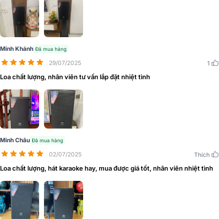
Mặt sau loa karaoke JBL MTS10 gồm các cổng kết nối âm thanh
cùng thông số kỹ thuật cơ bản. Loa được bố trí thêm một số điểm
treo M10 nên người dùng có thêm nhiều phương án lắp đặt.
Minh Khánh
Đã mua hàng
29/07/2025
1
Loa chất lượng, nhân viên tư vấn lắp đặt nhiệt tình
Minh Châu
Đã mua hàng
02/07/2025
Thích
Loa chất lượng, hát karaoke hay, mua được giá tốt, nhân viên nhiệt tình
Xem thêm:
Bảng giá Loa karaoke JBL chính hãng hay nhất hiện nay