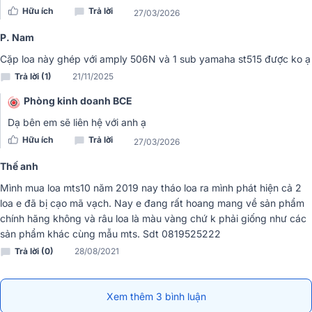
Hữu ích
Trả lời
27/03/2026
Loa JBL MTS10
hoạt động ở
công suất RMS
300W và có thể đạt tố
P. Nam
đa 1200W nên có thể chơi nhạc ở mức âm lượng cao mà không phải
lo ngại đến tình trạng méo hay vỡ tiếng. Loa có thể sử dụng tốt cho
Cặp loa này ghép với amply 506N và 1 sub yamaha st515 được ko ạ
không gian từ 20 - 30m2.
Trả lời (1)
21/11/2025
Âm thanh lan tỏa
Phòng kinh doanh BCE
Dạ bên em sẽ liên hệ với anh ạ
Hữu ích
Trả lời
27/03/2026
Thế anh
Mình mua loa mts10 năm 2019 nay tháo loa ra mình phát hiện cả 2
loa e đã bị cạo mã vạch. Nay e đang rất hoang mang về sản phẩm
chính hãng không và râu loa là màu vàng chứ k phải giống như các
sản phẩm khác cùng mẫu mts. Sdt 0819525222
Trả lời (0)
28/08/2021
Xem thêm 3 bình luận