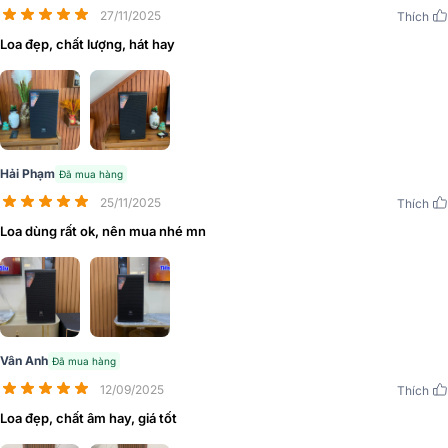
chống gỉ, bên trong có lớp vải cách âm nhằm hạn chế những tác
27/11/2025
Thích
động từ môi trường đến với củ loa. Trên tấm ê - căng cũng được bố
Loa đẹp, chất lượng, hát hay
trí 1 logo JBL của hãng rất tính tế thể hiện sự đẳng cấp của 1 thương
hiệu lớn.
Hải Phạm
Đã mua hàng
25/11/2025
Thích
Loa dùng rất ok, nên mua nhé mn
Vân Anh
Đã mua hàng
12/09/2025
Thích
Loa đẹp, chất âm hay, giá tốt