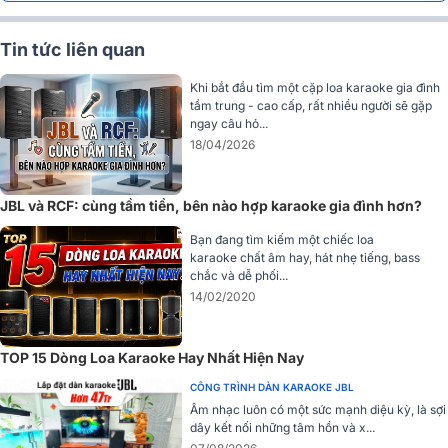
Tin tức liên quan
Thiết kế với
góc phủ âm
(Ngang x Dọc) 70° x 100° nên dù có lắp
Khi bắt đầu tìm một cặp loa karaoke gia đình
đặt ở đâu trong gian phòng thì loa JBL MTS10 vẫn cho âm thanh
tầm trung - cao cấp, rất nhiều người sẽ gặp
đầu ra đầy đủ, chân thực và sắc nét.
ngay câu hỏ...
18/04/2026
Dễ dàng phối ghép
Loa JBL MTS10 không hề kén các thiết bị âm thanh nhờ mức trở
kháng 8ohms cùng độ nhạy 94dB nên người dùng khá dễ dàng lựa
JBL và RCF: cùng tầm tiền, bên nào hợp karaoke gia đình hơn?
chọn các mẫu
amply karaoke
, cục đẩy công suất,
vang số
,
micro
,..
Bạn đang tìm kiếm một chiếc loa
có trên thị trường để tạo nên bộ dàn chuyên nghiệp phục vụ cho
karaoke chất âm hay, hát nhẹ tiếng, bass
phòng karaoke gia đình, karaoke kinh doanh chuyên nghiệp hay sân
chắc và dễ phối...
khấu, hội trường, sự kiện.
14/02/2020
TOP 15 Dòng Loa Karaoke Hay Nhất Hiện Nay
CÔNG TRÌNH DÀN KARAOKE JBL
Âm nhạc luôn có một sức mạnh diệu kỳ, là sợi
dây kết nối những tâm hồn và x...