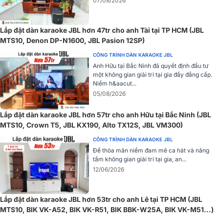
07/08/2026
Lắp đặt dàn karaoke JBL hơn 47tr cho anh Tài tại TP HCM (JBL
MTS10, Denon DP-N1600, JBL Pasion 12SP)
CÔNG TRÌNH DÀN KARAOKE JBL
Anh Hữu tại Bắc Ninh đã quyết định đầu tư
một không gian giải trí tại gia đầy đẳng cấp.
Niềm h&aacut...
05/08/2026
Lắp đặt dàn karaoke JBL hơn 57tr cho anh Hữu tại Bắc Ninh (JBL
Tham khảo thêm
:
Loa JBL Pasion 12
chính hãng, Giá Cực
MTS10, Crown T5, JBL KX190, Alto TX12S, JBL VM300)
Tốt!
CÔNG TRÌNH DÀN KARAOKE JBL
Để thỏa mãn niềm đam mê ca hát và nâng
tầm không gian giải trí tại gia, an...
12/06/2026
Lắp đặt dàn karaoke JBL hơn 53tr cho anh Lê tại TP HCM (JBL
MTS10, BIK VK-A52, BIK VK-R51, BIK BBK-W25A, BIK VK-M51...)