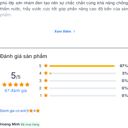
phủ lớp sơn nhám đen tạo nên sự chắc chắn cùng khả năng chống
Chất liệu
Gỗ ép
thấm nước, trầy xước cực tốt góp phần nâng cao độ bền của sản
phẩm.
Phân khúc
Cao cấp
Xem thêm
Kích thước (Rộng x
297 x 524 x 320 mm
Cao x Sâu)
Trọng lượng
14.2 kg
Đánh giá sản phẩm
Nhập khẩu & Phân
Công ty TNHH đầu tư Ba Sao
5
97%
phối
5
4
3%
/5
3
0%
2
0%
67 đánh giá
1
0%
Đánh giá có ảnh
5
4
Hoàng Minh
Mặt trước là tấm
ê căng loa
bằng thép 18 gauge sơn tĩnh điệ
Đã mua hàng