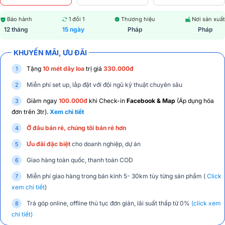
Bảo hành
1 đổi 1
Thương hiệu
Nơi sản xuất
12 tháng
15 ngày
Pháp
Pháp
KHUYẾN MÃI, ƯU ĐÃI
Tặng
10 mét dây loa
trị giá
330.000đ
Miễn phí set up, lắp đặt với đội ngũ kỹ thuật chuyên sâu
Giảm ngay
100.000đ
khi Check-in
Facebook & Map
(Áp dụng hóa
đơn trên 3tr).
Xem chi tiết
Ở đâu bán rẻ, chúng tôi bán rẻ hơn
Ưu đãi đặc biệt
cho doanh nghiệp, dự án
Giao hàng toàn quốc, thanh toán COD
Miễn phí giao hàng trong bán kính 5- 30km tùy từng sản phẩm (
Click
xem chi tiết
)
Trả góp online, offline thủ tục đơn giản, lãi suất thấp từ 0%
(click xem
chi tiết)