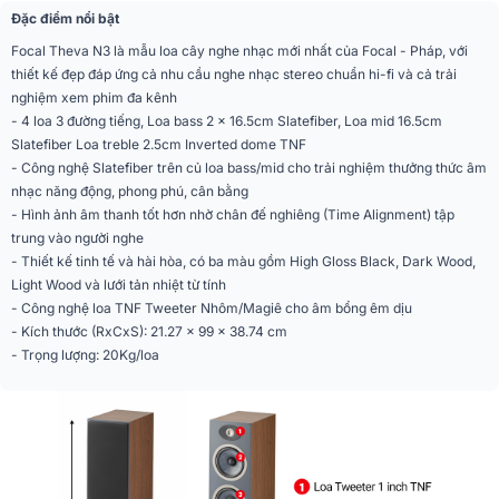
Đặc điểm nổi bật
Trở kháng tối thiểu
2,9Ω
Focal Theva N3 là mẫu loa cây nghe nhạc mới nhất của Focal - Pháp, với
thiết kế đẹp đáp ứng cả nhu cầu nghe nhạc stereo chuẩn hi-fi và cả trải
Công suất Amp
40 – 250W
nghiệm xem phim đa kênh
khuyến nghị
- 4 loa 3 đường tiếng, Loa bass 2 x 16.5cm Slatefiber, Loa mid 16.5cm
Slatefiber Loa treble 2.5cm Inverted dome TNF
Tần số chéo
270Hz / 2700 Hz
- Công nghệ Slatefiber trên củ loa bass/mid cho trải nghiệm thưởng thức âm
nhạc năng động, phong phú, cân bằng
Kích thước (WxCxD)
21.27 x 99 x 38.74 cm
- Hình ảnh âm thanh tốt hơn nhờ chân đế nghiêng (Time Alignment) tập
trung vào người nghe
Trọng lượng tịnh (có
20Kg/loa
- Thiết kế tinh tế và hài hòa, có ba màu gồm High Gloss Black, Dark Wood,
lưới tản nhiệt)
Light Wood và lưới tản nhiệt từ tính
High Gloss Black (màu đen), Dark
- Công nghệ loa TNF Tweeter Nhôm/Magiê cho âm bổng êm dịu
Màu sắc
Wood (gỗ sồi đậm) và Light
- Kích thước (RxCxS): 21.27 x 99 x 38.74 cm
Wood (gỗ sồi nhạt)
- Trọng lượng: 20Kg/loa
Nhập khẩu & phân
Công ty TNHH Dịch Vụ - Thương
phối
Mại Hoàng Hải