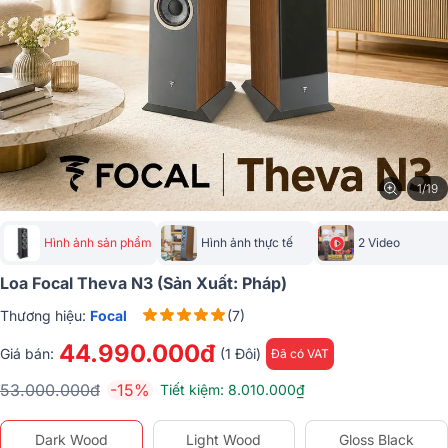
1/19
Hình ảnh sản phẩm
Hình ảnh thực tế
2 Video
Loa Focal Theva N3 (Sản Xuất: Pháp)
Thương hiệu:
Focal
(7)
44.990.000đ
Giá bán:
(1 Đôi)
Đã có VAT
53.000.000đ
-15%
Tiết kiệm: 8.010.000₫
Dark Wood
Light Wood
Gloss Black