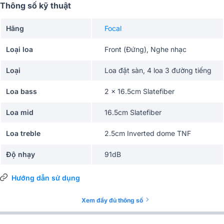
Thông số kỹ thuật
Hãng
Focal
Loại loa
Front (Đứng), Nghe nhạc
Loại
Loa đặt sàn, 4 loa 3 đường tiếng
Loa bass
2 x 16.5cm Slatefiber
Loa mid
16.5cm Slatefiber
Loa treble
2.5cm Inverted dome TNF
Độ nhạy
91dB
Băng thông
48Hz – 28kHz
Hướng dẫn sử dụng
Cắt tần số thấp
39Hz
Xem đầy đủ thông số
Trở kháng danh nghĩa
8Ω