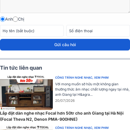
Anh
Chị
Đánh giá thiết kế Loa Focal Theva N3
Gửi câu hỏi
Loa Focal Theva N3 sở hữu vẻ ngoài tinh tế và thanh lịch, từng
đường nét được chế tác tỉ mỉ tại cơ sở của Focal tại Pháp. Kích
thước (WxCxD): 21.27 x 99 x 38.74 cm cùng trọng lượng 20kg/ loa
mang đến vẻ ngoài vững chãi và chắc chắn.
Tin tức liên quan
CÔNG TRÌNH NGHE NHẠC, XEM PHIM
Với mong muốn sở hữu một không gian
thưởng thức âm nhạc chất lượng ngay tại nhà,
anh Giang tại H&agra...
20/07/2026
Lắp đặt dàn nghe nhạc Focal hơn 50tr cho anh Giang tại Hà Nội
(Focal Theva N2, Denon PMA-900HNE)
CÔNG TRÌNH NGHE NHẠC, XEM PHIM