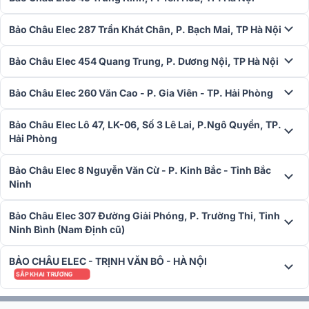
Bảo Châu Elec 287 Trần Khát Chân, P. Bạch Mai, TP Hà Nội
Bảo Châu Elec 454 Quang Trung, P. Dương Nội, TP Hà Nội
Bảo Châu Elec 260 Văn Cao - P. Gia Viên - TP. Hải Phòng
Bảo Châu Elec Lô 47, LK-06, Số 3 Lê Lai, P.Ngô Quyền, TP.
Hải Phòng
Bảo Châu Elec 8 Nguyễn Văn Cừ - P. Kinh Bắc - Tỉnh Bắc
Ninh
Nhờ độ nghiêng của giá đỡ loa Focal Theva N3 Time Alignment với
âm trường tối ưu, trải nghiệm người nghe được tập trung để thưởng
thức âm thanh chính xác hoàn hảo.
Bảo Châu Elec 307 Đường Giải Phóng, P. Trường Thi, Tỉnh
Ninh Bình (Nam Định cũ)
Âm trầm / trung hình nón Slatefiber
BẢO CHÂU ELEC - TRỊNH VĂN BÔ - HÀ NỘI
Focal Theva N3 được trang bị 3 củ loa trầm / trung đường kính
SẮP KHAI TRƯƠNG
6.5inch (16.51cm) sử dụng công nghệ độc quyền SlateFiber với
màng nón làm từ sợi carbon tái chế được sử dụng làm hợp chất kẹp
giữa 2 lớp nhựa polyme nhiệt dẻo.