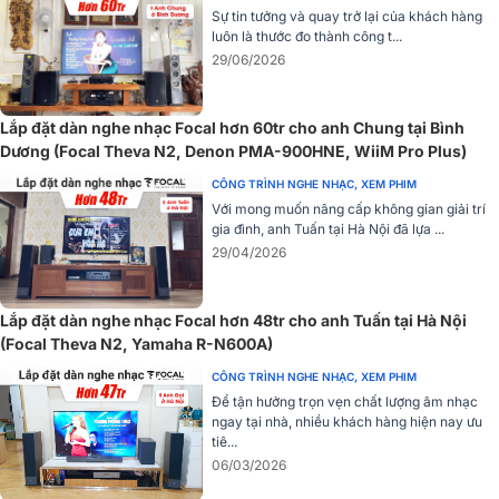
Sự tin tưởng và quay trở lại của khách hàng
luôn là thước đo thành công t...
29/06/2026
Loa được trang bị một bảng điều khiển phía trước bổ sung, cùng lớp
Lắp đặt dàn nghe nhạc Focal hơn 60tr cho anh Chung tại Bình
hoàn thiện màu đen hoặc gỗ bóng bẩy, cá tính phù hợp mọi không
Dương (Focal Theva N2, Denon PMA-900HNE, WiiM Pro Plus)
gian nội thất theo phong cách hiện đại hay cổ điển. Ngoài ra, các
CÔNG TRÌNH NGHE NHẠC, XEM PHIM
vòng kim loại và in màn hình, lưới tản nhiệt từ tính cùng việc tích hợp
Với mong muốn nâng cấp không gian giải trí
thêm lỗ thông hơi phía sau mang đến một thiết kế chỉn chu và gọn
gia đình, anh Tuấn tại Hà Nội đã lựa ...
gàng kể cả những chi tiết nhỏ nhất.
29/04/2026
Lắp đặt dàn nghe nhạc Focal hơn 48tr cho anh Tuấn tại Hà Nội
(Focal Theva N2, Yamaha R-N600A)
CÔNG TRÌNH NGHE NHẠC, XEM PHIM
Để tận hưởng trọn vẹn chất lượng âm nhạc
ngay tại nhà, nhiều khách hàng hiện nay ưu
tiê...
06/03/2026