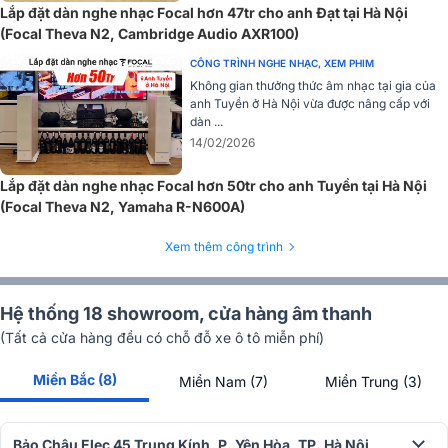
Lắp đặt dàn nghe nhạc Focal hơn 47tr cho anh Đạt tại Hà Nội
(Focal Theva N2, Cambridge Audio AXR100)
CÔNG TRÌNH NGHE NHẠC, XEM PHIM
Không gian thưởng thức âm nhạc tại gia của
anh Tuyền ở Hà Nội vừa được nâng cấp với
dàn ...
14/02/2026
Lắp đặt dàn nghe nhạc Focal hơn 50tr cho anh Tuyền tại Hà Nội
Focal Theva N3 có ba phiên bản màu gồm đẹp mắt, dễ dàng kết
(Focal Theva N2, Yamaha R-N600A)
hợp với các vật liệu trang trí khác như kim loại, bê tông, đá… tạo
nên không gian giải trí sang trọng.
Xem thêm công trình
Đánh giá chất lượng Loa Focal Theva N3
Âm thanh Hifi đầy đủ mọi dải tần
Hệ thống 18 showroom, cửa hàng âm thanh
Loa nghe nhạc Focal Theva N3
trang bị hệ thống 4 loa 3 đườn
(Tất cả cửa hàng đều có chỗ đỗ xe ô tô miễn phí)
tiếng, bao gồm 2 củ loa trầm 6.5” (16.5cm) Slatefiber lần đầu tiên
xuất hiện trên dòng loa đặt sàn của Focal, 1 củ loa mid 6.5” (16.5cm)
Miền Bắc (8)
Miền Nam (7)
Miền Trung (3)
Slatefiber kết hợp với 1 loa tweeter TNF vòm ngược 1" Al/Mg mang
đến âm thanh toàn dải sống động và chi tiết.
Bảo Châu Elec 45 Trung Kính, P. Yên Hòa, TP. Hà Nội