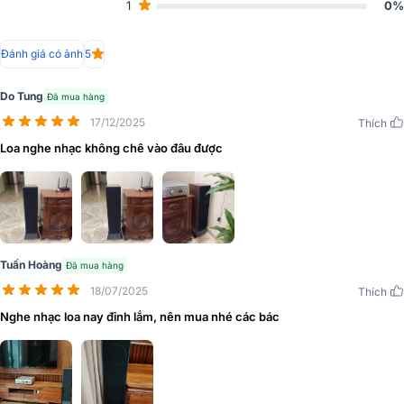
1
0%
Slatefiber. Kết hợp với độ nghiêng của giá đỡ chân loa cùng kiểu
dáng tinh tế, chi tiết sắc sảo mang đến âm trường tối ưu và tập
trung vào người nghe.
Đánh giá có ảnh
5
Do Tung
Đã mua hàng
17/12/2025
Thích
Loa nghe nhạc không chê vào đâu được
Tuấn Hoàng
Đã mua hàng
18/07/2025
Thích
Nghe nhạc loa nay đỉnh lắm, nên mua nhé các bác