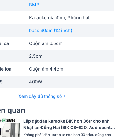
BMB
Karaoke gia đình, Phòng hát
bass 30cm (12 inch)
s loa
Cuộn âm 6.5cm
2.5cm
le loa
Cuộn âm 4.4cm
MS
400W
x
1600W
Xem đầy đủ thông số
ak
2000W
iên quan
dụng
30m2- 40m2
Lắp đặt dàn karaoke BIK hơn 36tr cho anh
Nhật tại Đồng Nai (BIK CS-620, Audiocenter
98 dB
CT1200, Bksound SW212, BMB KSP 50, BS-
Không phải dàn karaoke nào hơn 30 triệu cũng cho