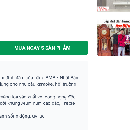
Nhập khẩu & 
phối
MUA NGAY 5 SẢN PHẨM
cm đình đám của hãng BMB - Nhật Bản,
 dụng cho nhu cầu karaoke, hội trường,
i màng loa sản xuất với công nghệ độc
 bởi khung Aluminum cao cấp, Treble
nh sống động, uy lực