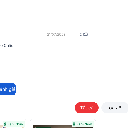
21/07/2023
2
ảo Châu
12SE là tấm
ê căng loa
bằng thép chịu lực
 đến các củ loa. Chính giữa tấm lưới này là
y 360 độ nên người dùng có thể lắp đặt loa
ông gian mà logo vẫn xuôi chiều, đảm bảo
đánh giá
Tất cả
Loa JBL
Bán Chạy
Bán Chạy