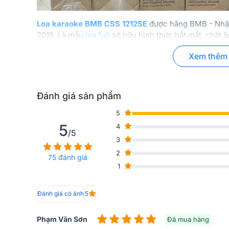
Loa karaoke BMB CSS 1212SE
được hãng BMB - Nhật 
2019. Là mẫu
loa full
sở hữu hình thức bắt mắt, chất 
công suất lớn, tính ứng dụng cao,… BMB CSS 1212SE 
Xem thêm
karaoke chuyên nghiệp
.
Đánh giá sản phẩm
5
5
4
/5
3
2
75 đánh giá
1
Đánh giá có ảnh
5
Phạm Văn Sơn
Đã mua hàng