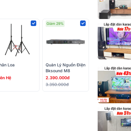
Tần số đáp tu
Cường độ phá
Giảm 29%
cực đại
Trở kháng
Kiểu loa
Số đường tiến
hân Loa
Quản Lý Nguồn Điện
Bksound M8
Dáng loa
iên Hệ
2.390.000đ
3.350.000đ
Màu sắc
Chất liệu
Kích thước (R
Cao x Sâu)
Trọng lượng