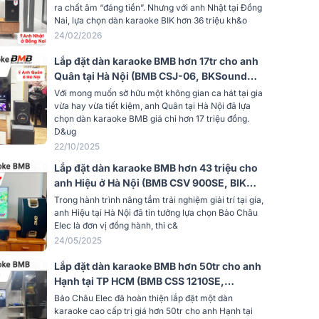
790S)
ra chất âm “đáng tiền”. Nhưng với anh Nhật tại Đồng
yến
50Hz - 20kHz
Nai, lựa chọn dàn karaoke BIK hơn 36 triệu kh&o
24/02/2026
t âm
133 dB
Lắp đặt dàn karaoke BMB hơn 17tr cho anh
Quân tại Hà Nội (BMB CSJ-06, BKSound
DP3600 New, BIK BJ-U100II)
Với mong muốn sở hữu một không gian ca hát tại gia
8 ohms
vừa hay vừa tiết kiệm, anh Quân tại Hà Nội đã lựa
chọn dàn karaoke BMB giá chỉ hơn 17 triệu đồng.
Không công suất (Passive)
D&ug
22/10/2025
g
2 đường tiếng
Lắp đặt dàn karaoke BMB hơn 43 triệu cho
anh Hiệu ở Hà Nội (BMB CSV 900SE, BIK
Loa fullrange (phổ thông)
VM820A, JBL KX180A, BIK BJ-U200,...)
Trong hành trình nâng tầm trải nghiệm giải trí tại gia,
anh Hiệu tại Hà Nội đã tin tưởng lựa chọn Bảo Châu
Đen
Elec là đơn vị đồng hành, thi c&
24/05/2025
Gỗ ép
Lắp đặt dàn karaoke BMB hơn 50tr cho anh
ộng x
Hạnh tại TP HCM (BMB CSS 1210SE,
380 x 625 x 387 mm
VM620A, KP500, JBL 12SP, U900 Plus X)
Bảo Châu Elec đã hoàn thiện lắp đặt một dàn
karaoke cao cấp trị giá hơn 50tr cho anh Hạnh tại
22.9 kg