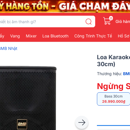
0
Giỏ hà
ẩy
Vang
Mixer
Loa Bluetooth
Công Trình Thực Tế
Hồ Sơ
BMB Nhật
Loa Karaoke
30cm)
Thương hiệu:
BM
Ngừng S
Bass 30cm
26.990.000₫