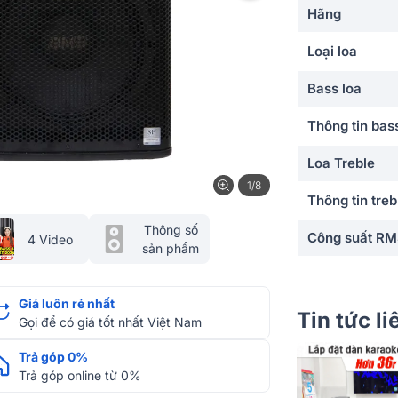
Hãng
Loại loa
Bass loa
Thông tin bas
Loa Treble
1/8
Thông tin treb
Thông số
Công suất R
4 Video
sản phẩm
Công suất Ma
Giá luôn rẻ nhất
Công suất Pe
Tin tức l
Gọi để có giá tốt nhất Việt Nam
Diện tích sử 
Trả góp 0%
Trả góp online từ 0%
Độ nhạy(SPL)