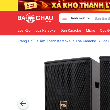
Danh mục
Loa Kéo
Loa Karaoke
Dàn Karaoke
Micro
Cục Đ
›
›
›
Trang Chủ
Âm Thanh Karaoke
Loa Karaoke
Loa 