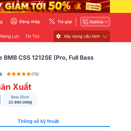
ng
Đăng nhập
Trả góp
Hotline
 Năng Lực
Tin Tức
Xây dựng cấu hình
 BMB CSS 1212SE (Pro, Full Bass
B
(75)
ản Xuất
Bass 25cm
22.990.000₫
Thông số kỹ thuật