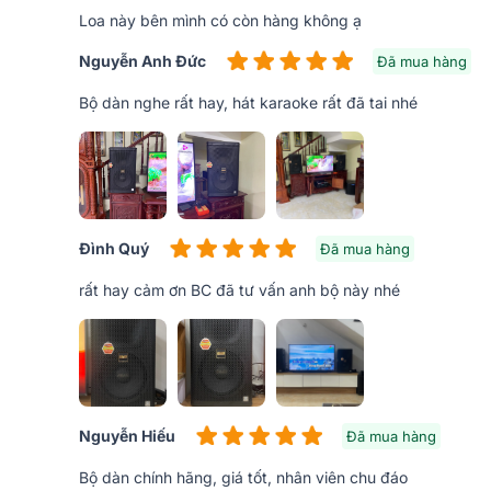
Loa này bên mình có còn hàng không ạ
Nguyễn Anh Đức
Đã mua hàng
Bộ dàn nghe rất hay, hát karaoke rất đã tai nhé
Tổng quan thiết kế loa karaoke BMB CSS 12
BMB CSS 1212SE
là mẫu
loa bass 30cm
thu hút ngườ
kích thước 380 (Rộng) x 625 (Cao) x 387 (Sâu) mm, cù
Thùng loa làm từ chất liệu gỗ MDF cao cấp dày 15mm
năng chống va đập, chống trầy xước cực tốt.
Đình Quý
Đã mua hàng
rất hay cảm ơn BC đã tư vấn anh bộ này nhé
Nguyễn Hiếu
Đã mua hàng
Bộ dàn chính hãng, giá tốt, nhân viên chu đáo