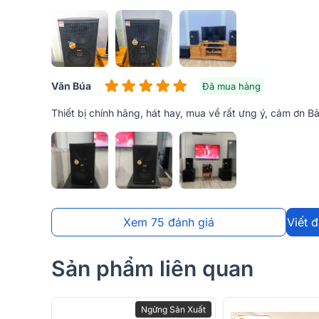
Văn Búa
Đã mua hàng
Thiết bị chính hãng, hát hay, mua về rất ưng ý, cảm ơn B
Bao phủ toàn bộ mặt trước
loa karaoke
BMB CSS 12
tốt, hạn chế tối đa tác động từ môi trường ảnh hưởng
logo BMB màu vàng nổi bật trên nền đen, có thể xoa
đứng hoặc nằm ngang tùy theo sở thích cũng như kh
tính thẩm mỹ.
Xem 75 đánh giá
Viết 
Sản phẩm liên quan
Ngừng Sản Xuất