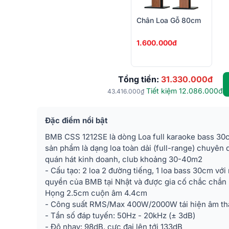
Chân Loa Gỗ 80cm
1.600.000đ
Tổng tiền:
31.330.000đ
Tiết kiệm 12.086.000đ
43.416.000₫
Đặc điểm nổi bật
BMB CSS 1212SE là dòng Loa full karaoke bass 30
sản phẩm là dạng loa toàn dải (full-range) chuyên
quán hát kinh doanh, club khoảng 30-40m2
- Cấu tạo: 2 loa 2 đường tiếng, 1 loa bass 30cm vớ
quyền của BMB tại Nhật và được gia cố chắc chắn
Họng 2.5cm cuộn âm 4.4cm
- Công suất RMS/Max 400W/2000W tái hiện âm tha
- Tần số đáp tuyến: 50Hz - 20kHz (± 3dB)
- Độ nhạy: 98dB, cực đại lên tới 133dB