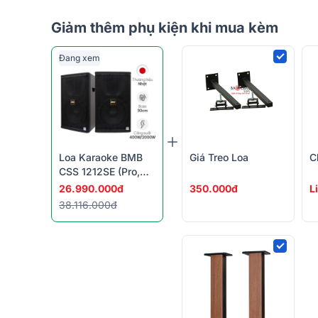
Giảm thêm phụ kiện khi mua kèm
Đang xem
Loa Karaoke BMB
Giá Treo Loa
C
CSS 1212SE (Pro,
Full Bass 30cm)
26.990.000đ
350.000đ
L
38.116.000đ