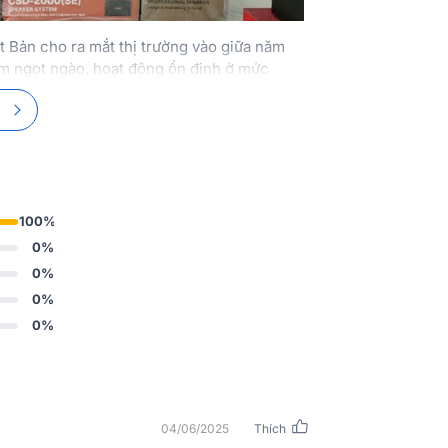
Bản cho ra mắt thị trường vào giữa năm
âm ngọt ngào, hoạt động ổn định ở mức
là sự lựa chọn tối ưu dành cho các
bộ dàn
100%
0%
0%
0%
0%
04/06/2025
Thích