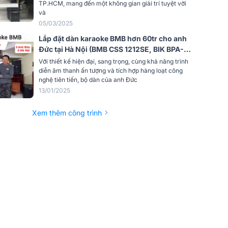
TP.HCM, mang đến một không gian giải trí tuyệt vời
và
Phân
Công Ty TNHH Thương Mại Dịch Vụ
05/03/2025
Điện Tử Minh Anh
Lắp đặt dàn karaoke BMB hơn 60tr cho anh
Đức tại Hà Nội (BMB CSS 1212SE, BIK BPA-
H82, BPR-5800, Alto TS12S, BBS S290D)
Với thiết kế hiện đại, sang trọng, cùng khả năng trình
diễn âm thanh ấn tượng và tích hợp hàng loạt công
nghệ tiên tiến, bộ dàn của anh Đức
13/01/2025
Xem thêm công trình