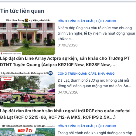
Tin tức liên quan
CÔNG TRÌNH SÂN KHẤU, HỘI TRƯỜNG
Nhằm đáp ứng nhu cầu tổ chức các chương
trình văn nghệ, lễ kỷ niệm và hoạt động ngoại
kh&oac...
01/08/2026
Lắp đặt dàn Line Array Actpro sự kiện, sân khấu cho Trường PT
DTNT Tuyên Quang (Actpro KR210F New, KR28F New,
Vỏ nhôm đúc của đèn không chỉ mang lại độ bền cao mà còn giúp
UTA1802DSP,…)
tản nhiệt tốt, bảo vệ các linh kiện bên trong, đảm bảo hiệu suất hoạt
CÔNG TRÌNH QUÁN CAFE, NHÀ HÀNG
động ổn định.
Đà Lạt, thành phố sương mù không chỉ nổi
tiếng với cảnh quan mộng mơ mà còn l&a...
Sản phẩm phù hợp cho các sự kiện sân khấu, hội nghị và trình diễn
04/06/2026
ánh sáng chuyên nghiệp.
Đèn ParLed Bksound Par54
được phân phối chính hãng với mứ
Lắp đặt dàn âm thanh sân khấu ngoài trời RCF cho quán cafe tại
giá tốt nhất thị trường Việt Nam. Liên hệ
1900 0255
để được tư vấ
Đà Lạt (RCF C 5215-66, RCF 712-A MK5, RCF IPS 2.5K...)
chi tiết về sản phẩm.
CÔNG TRÌNH SÂN KHẤU, HỘI TRƯỜNG
Trong bối cảnh các khu nghỉ dưỡng cao cấp