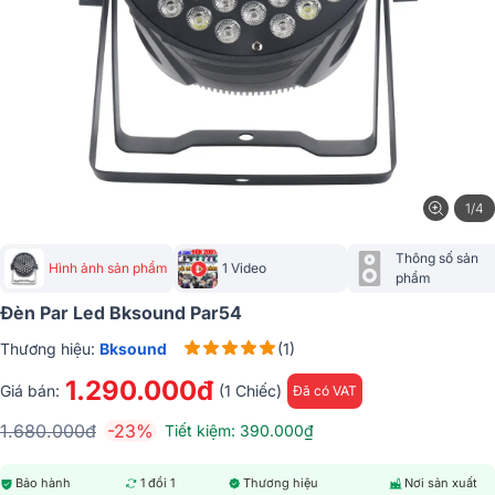
1/4
Thông số sản 
Hình ảnh sản phẩm
1 Video
phẩm
Đèn Par Led Bksound Par54
Thương hiệu:
Bksound
(1)
1.290.000đ
Giá bán:
(1 Chiếc)
Đã có VAT
1.680.000đ
-23%
Tiết kiệm: 390.000₫
Bảo hành
1 đổi 1
Thương hiệu
Nơi sản xuất