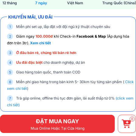
12 tháng
7 ngày
Việt Nam
Trung Quốc (China)
KHUYẾN MÃI, ƯU ĐÃI
Miễn phí set up, lắp đặt với đội ngũ kỹ thuật chuyên sâu
Giảm ngay
100.000đ
khi Check-in
Facebook & Map
(Áp dụng hóa
đơn trên 3tr).
Xem chi tiết
Ở đâu bán rẻ, chúng tôi bán rẻ hơn
Ưu đãi đặc biệt
cho doanh nghiệp, dự án
Giao hàng toàn quốc, thanh toán COD
Miễn phí giao hàng trong bán kính 5- 30km tùy từng sản phẩm (
Click
xem chi tiết
)
Trả góp online, offline thủ tục đơn giản, lãi suất thấp từ 0%
(click xem
chi tiết)
0
ĐẶT MUA NGAY
Mua Online Hoặc Tại Cửa Hàng