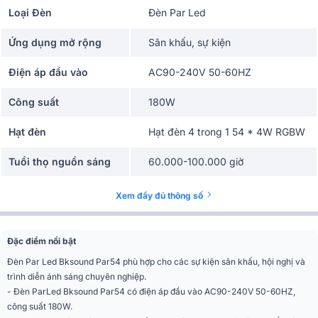
Loại Đèn
Đèn Par Led
Ứng dụng mở rộng
Sân khấu, sự kiện
Điện áp đầu vào
AC90-240V 50-60HZ
Công suất
180W
Hạt đèn
Hạt đèn 4 trong 1 54 * 4W RGBW
Tuổi thọ nguồn sáng
60.000-100.000 giờ
Góc ống kính
15 độ 25 độ 35 độ 45 độ (tùy chọn)
Xem đầy đủ thông số
Chế độ kênh
8\9 kênh
Đặc điểm nổi bật
DMX512, điều khiển master-slave,
Điều khiển
tự hành, điều khiển bằng giọng nói
Đèn Par Led Bksound Par54 phù hợp cho các sự kiện sân khấu, hội nghị và
trình diễn ánh sáng chuyên nghiệp.
Vỏ
vỏ nhôm đúc
- Đèn ParLed Bksound Par54 có điện áp đầu vào AC90-240V 50-60HZ,
CÔNG TY TNHH QUỐC TẾ BK
công suất 180W.
Nhập khẩu & Phân
SOUND VIỆT NAM và CÔNG TY