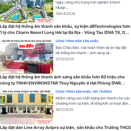
ngày càng chú trọng trải nghiệm khách
h&agr...
29/04/2026
Lắp đặt hệ thống âm thanh sân khấu, sự kiện dBTechnologies hơn
1 tỷ cho Charm Resort Long Hải tại Bà Rịa - Vũng Tàu (DVA T8, DVA
S30N...)
CÔNG TRÌNH ĐÈN SÂN KHẤU
Bảo Châu Elec vừa hoàn thiện dự án lắp đặt
hệ thống âm thanh - ánh sáng sâ...
22/12/2025
Lắp đặt hệ thống âm thanh ánh sáng sân khấu hơn 60 triệu cho
công ty TNHH ENVIRONSTAR Thủy Nguyên ở Hải Phòng (PAR
60X9W, Dalton TS-18A8000,...)
CÔNG TRÌNH SÂN KHẤU, HỘI TRƯỜNG
Nhằm nâng cao chất lượng âm thanh cho các
chương trình sự kiện, lễ tổng kết và hoạt độn...
16/12/2025
Lắp đặt dàn Line Array Actpro sự kiện, sân khấu cho Trường THCS