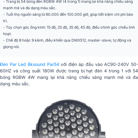
- Trang bị 54 bóng đèn RGBW 4W (4 trong 1) mang lại khả năng chiếu sáng
phối
TNHH THƯƠNG MẠI VÀ ĐIỆN TỬ
mạnh mẽ và đa dạng màu sắc.
BẢO CHÂU
- Tuổi thọ nguồn sáng từ 60.000 đến 100.000 giờ, giúp tiết kiệm chi phí bảo
trì.
- Tùy chọn góc ống kính: 15 độ, 25 độ, 35 độ, 45 độ, điều chỉnh góc chiếu linh
hoạt.
- Chế độ 8 hoặc 9 kênh, điều khiển qua DMX512, master-slave, tự động và
giọng nói.
Đèn Par Led Bksound Par54
với điện áp đầu vào AC90-240V 50
60HZ và công suất 180W được trang bị hạt đèn 4 trong 1 với 54
bóng RGBW 4W mang lại khả năng chiếu sáng mạnh mẽ và đa
dạng màu sắc.