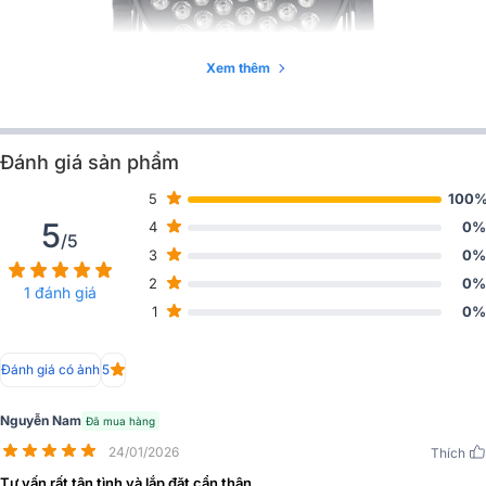
Xem thêm
Đánh giá sản phẩm
5
100
5
Tuổi thọ của nguồn sáng từ 60.000 đến 100.000 giờ giúp đảm bảo
4
0%
/5
độ bền và tiết kiệm chi phí bảo trì.
3
0%
2
0%
Sản phẩm có tùy chọn góc ống kính đa dạng: 15 độ, 25 độ, 35 độ
1 đánh giá
và 45 độ, cho phép điều chỉnh góc chiếu linh hoạt.
1
0%
Đánh giá có ảnh
5
Nguyễn Nam
Đã mua hàng
24/01/2026
Thích
Tư vấn rất tận tình và lắp đặt cẩn thận.