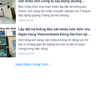
sân khấu cho Công ty xây dựng Quang
Thắng ở Hải Phòng (Alto AT2000 II, BIK CA-
Bảo Châu Elec vừa hoàn thiện lắp đặt hệ thống âm
J604, SVT PAR 20x12W,...)
thanh, ánh sáng sân khấu chuyên nghiệp cho Công ty
Xây dựng Quang Thắng tại Hải Phòng.
19/06/2025
Lắp đặt hệ thống đèn sân khấu hơn 42tr cho
Ngân hàng Vietcombank Đông Sài Gòn tại
TP HCM (SVT Par 20x12W, ZDGL ZD-
Hệ thống ánh sáng sân khấu không chỉ đóng vai trò
YT295, Kingkong 240 DMX)
tạo ra không gian ấn tượng mà còn là yếu tố quan
trọng trong việc nâng
29/03/2025
Xem thêm công trình