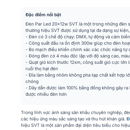
Đặc điểm nổi bật
Đèn Par Led 20x12w SVT là một trong những đèn s
thương hiệu SVT được sử dụng tại đa dạng sự kiện,
- Đèn có 3 chế độ chạy: DMX, tự động và cảm biế
- Công suất đầu ra ổn định 300w giúp cho đèn hoạt
- Bo mạch điều khiển chính xác các chức năng tự
- Đóng đèn có 4 màu độc lập với độ sáng cao, màu
- Quạt gió kích thước 12xm, công suất gió cực lớn
ruổi thọ hạt đèn
- Đĩa làm bằng nhôm không pha tạp chất kết hợp lớ
chóng
- Dây dẫn được làm 100% bằng đồng không gây ra hi
được nhiều đèn hơn
Trong lĩnh vực ánh sáng sân khấu chuyên nghiệp, đèn 
các hiệu ứng màu sắc sáng tạo và thu hút khán giả.
Đ
hiệu SVT là một sản phẩm đại diện tiêu biểu cho hiệ