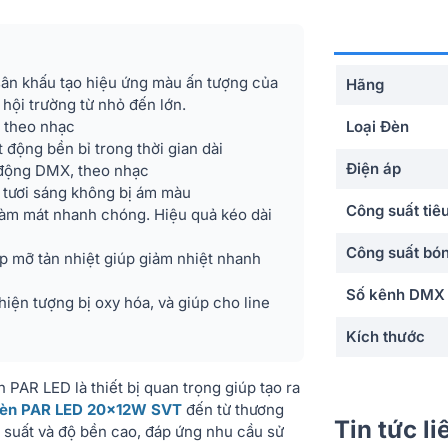
ân khấu tạo hiệu ứng màu ấn tượng của
Hãng
 hội trường từ nhỏ đến lớn.
n theo nhạc
Loại Đèn
 động bền bỉ trong thời gian dài
Điện áp
 động DMX, theo nhạc
 tươi sáng không bị ám màu
Công suất tiêu
 làm mát nhanh chóng. Hiệu quả kéo dài
Công suất bó
p mỡ tản nhiệt giúp giảm nhiệt nhanh
Số kênh DMX
ện tượng bị oxy hóa, và giúp cho line
Kích thước
Trọng lượng
PAR LED là thiết bị quan trọng giúp tạo ra
èn PAR LED 20x12W SVT
đến từ thương
Nhập khẩu & 
Tin tức l
u suất và độ bền cao, đáp ứng nhu cầu sử
phối