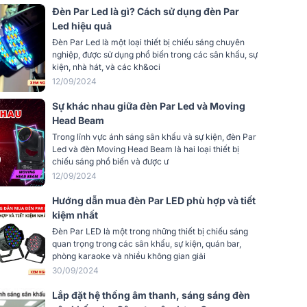
Đèn Par Led là gì? Cách sử dụng đèn Par
Led hiệu quả
Đèn Par Led là một loại thiết bị chiếu sáng chuyên
nghiệp, được sử dụng phổ biến trong các sân khấu, sự
kiện, nhà hát, và các kh&oci
12/09/2024
Sự khác nhau giữa đèn Par Led và Moving
Head Beam
Trong lĩnh vực ánh sáng sân khấu và sự kiện, đèn Par
Led và đèn Moving Head Beam là hai loại thiết bị
chiếu sáng phổ biến và được ư
12/09/2024
Hướng dẫn mua đèn Par LED phù hợp và tiết
kiệm nhất
Đèn Par LED là một trong những thiết bị chiếu sáng
quan trọng trong các sân khấu, sự kiện, quán bar,
phòng karaoke và nhiều không gian giải
30/09/2024
Lắp đặt hệ thống âm thanh, sáng sáng đèn