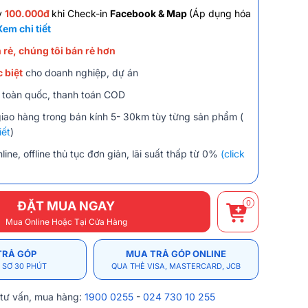
y
100.000đ
khi Check-in
Facebook & Map
(Áp dụng hóa
Xem chi tiết
 rẻ, chúng tôi bán rẻ hơn
 biệt
cho doanh nghiệp, dự án
 toàn quốc, thanh toán COD
giao hàng trong bán kính 5- 30km tùy từng sản phẩm (
iết
)
line, offline thủ tục đơn giản, lãi suất thấp từ 0%
(click
0
ĐẶT MUA NGAY
Mua Online Hoặc Tại Cửa Hàng
TRẢ GÓP
MUA TRẢ GÓP ONLINE
 SƠ 30 PHÚT
QUA THẺ VISA, MASTERCARD, JCB
 tư vấn, mua hàng:
1900 0255
-
024 730 10 255