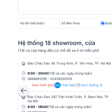
SVT PAR 20x12W là sự lựa chọn hoàn hảo cho nhiều l
biểu diễn âm nhạc, hội trường, và các chương trình 
hiệu quả tạo hiệu ứng ánh sáng đồng bộ nhờ 3 chế
phục cho mọi khán giả.
Anh
Hãy đến ngay showroom
Bảo Châu elec
hoặc liên hệ 
chi tiết về hệ thống ánh sáng sự kiện phù hợp cho n
Hệ thống 18 showroom, cửa
(Tất cả cửa hàng đều có chỗ đỗ xe ô tô miễn phí)
hàng âm thanh
Bảo Châu Elec 45 Trung Kính, P. Yên Hòa, TP. Hà Nội
8:00 - 20h00
(Tất cả các ngày trong tuần)
0868661299
-
02438595555
Xem hình ảnh
|
Chat Zalo
|
Xem đường đi
Zalo
Bảo Châu Elec 287 Trần Khát Chân, P. Bạch Mai, TP
Hà Nội
8:00 - 18h00
(Tất cả các ngày trong tuần)