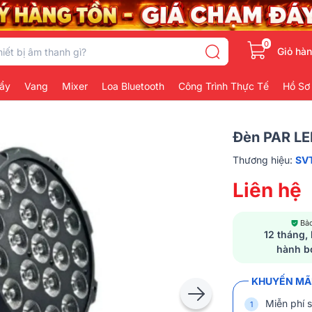
0
Giỏ hà
ẩy
Vang
Mixer
Loa Bluetooth
Công Trình Thực Tế
Hồ Sơ
Đèn PAR L
Thương hiệu:
SV
Liên hệ
Bả
12 tháng,
hành b
KHUYẾN MÃI
Miễn phí s