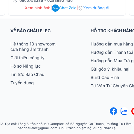
0865753386
-
02839901456
Xem hình ảnh
|
Chat Zalo
|
Xem đường đi
Zalo
VỀ BẢO CHÂU ELEC
HỖ TRỢ KHÁCH HÀN
Hệ thống 18 showroom,
Hướng dẫn mua hàng 
cửa hàng âm thanh
Hướng dẫn Thanh toá
Giới thiệu công ty
Hướng dẫn Mua Trả 
Hồ sơ Năng lực
Gửi góp ý, khiếu nại
Tin tức Bảo Châu
Build Cấu Hình
Tuyển dụng
Tư Vấn Từ Chuyên G
 Địa chỉ: Tầng 6, tòa nhà MD Complex, số 68 Nguyễn Cơ Thạch, Phường Từ Liêm, Th
baochauelec@gmail.com. Chịu trách nhiệm nội dung: Nhật Lệ.