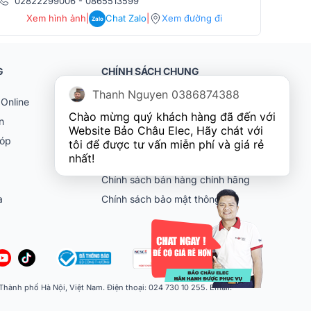
02822299006
-
0865513599
086
Xem hình ảnh
|
Chat Zalo
|
Xem đường đi
Zalo
G
CHÍNH SÁCH CHUNG
Thanh Nguyen 0386874388
Online
Khách hàng doanh nghiệp (B2B)
Chào mừng quý khách hàng đã đến với 
n
Chính sách bảo hành
Website Bảo Châu Elec, Hãy chát với 
góp
Chính sách đổi trả
tôi để được tư vấn miễn phí và giá rẻ 
nhất!
Chính sách vận chuyển
Chính sách bán hàng chính hãng
ia
Chính sách bảo mật thông tin
ành phố Hà Nội, Việt Nam. Điện thoại: 024 730 10 255. Email: