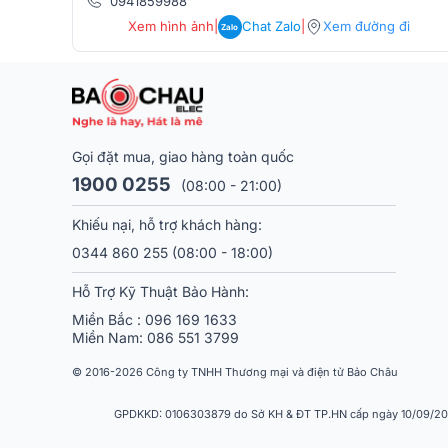
0941859988
Xem hình ảnh
|
Chat Zalo
|
Xem đường đi
Zalo
Gọi đặt mua, giao hàng toàn quốc
1900 0255
(08:00 - 21:00)
Khiếu nại, hỗ trợ khách hàng:
0344 860 255
(08:00 - 18:00)
Hỗ Trợ Kỹ Thuật Bảo Hành:
Miền Bắc :
096 169 1633
Miền Nam:
086 551 3799
© 2016-2026 Công ty TNHH Thương mại và điện tử Bảo Châu
GPDKKD: 0106303879 do Sở KH & ĐT TP.HN cấp ngày 10/09/2013.