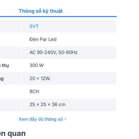
Thông số kỹ thuật
SVT
Đèn Par Led
AC 90-240V, 50-60Hz
 thụ
300 W
ng
20 x 12W.
8CH
25 x 25 x 36 cm
5kg
Xem đầy đủ thông số
Phân
Công ty TNHH Ánh Sáng Sắc Việt -
iên quan
SVT