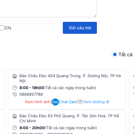
oại hình sự kiện nhự nhỏ đến lớn như buổi
sân khấu. Khả năng điều khiển linh hoạt và
 độ hoạt động của đèn mang lại độ chênh
Gửi câu hỏi
Chị
tới hotline
1900.0255
để nhận được tư vấn
hu cầu của bạn.
Tất cả
Bảo Châu Elec 454 Quang Trung, P. Dương Nội, TP Hà
Nội
8:00 - 18h00
(Tất cả các ngày trong tuần)
0868957788
Xem hình ảnh
|
Chat Zalo
|
Xem đường đi
Zalo
Bảo Châu Elec 63 Phổ Quang, P. Tân Sơn Hoà, TP Hồ
Chí Minh
8:00 - 20h00
(Tất cả các ngày trong tuần)