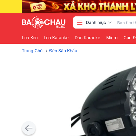
Danh mục
Loa Kéo
Loa Karaoke
Dàn Karaoke
Micro
Cục Đ
›
Trang Chủ
Đèn Sân Khấu