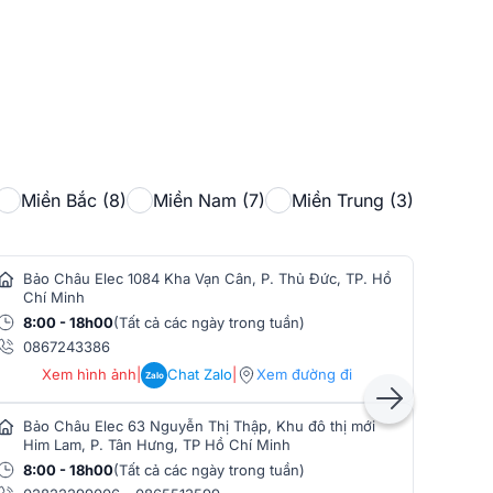
Miền Bắc (8)
Miền Nam (7)
Miền Trung (3)
Bảo Châu Elec 1084 Kha Vạn Cân, P. Thủ Đức, TP. Hồ
Bảo
Chí Minh
Min
8:00 - 18h00
(Tất cả các ngày trong tuần)
8:0
0867243386
086
Xem hình ảnh
|
Chat Zalo
|
Xem đường đi
Zalo
Bảo Châu Elec 63 Nguyễn Thị Thập, Khu đô thị mới
Bảo
Him Lam, P. Tân Hưng, TP Hồ Chí Minh
Phò
8:00 - 18h00
(Tất cả các ngày trong tuần)
8:0