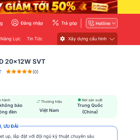
ng
Đăng nhập
Trả góp
Hotline
 Năng Lực
Tin Tức
Xây dựng cấu hình
ED 20x12W SVT
T
(0)
o hành
Nơi sản xuất
Thương hiệu
 không bảo
Trung Quốc
Việt Nam
óng đèn
(China)
, ƯU ĐÃI
et up, lắp đặt với đội ngũ kỹ thuật chuyên sâu