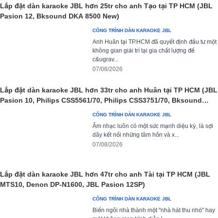
Lắp đặt dàn karaoke JBL hơn 25tr cho anh Tạo tại TP HCM (JBL
sự thoải mái cho người dùng ở nhiều tông giọng khác nhau.
Pasion 12, Bksound DKA 8500 New)
CÔNG TRÌNH DÀN KARAOKE JBL
Công nghệ SPX Digital mang đến hiệu ứng Reverb và Delay chân
Anh Huân tại TP.HCM đã quyết định đầu tư một
thực, được xử lý độc lập nhờ bộ DSP riêng biệt, đảm bảo độ chính xác
không gian giải trí tại gia chất lượng để
và chi tiết trong từng dải âm. JBL VX9 còn hỗ trợ EQ linh hoạt với 15
c&ugrav...
băng tần cho nhạc nền và 20 băng tần cho từng micro, giúp tinh chỉnh
07/08/2026
tối đa theo không gian và nhu cầu sử dụng. Cùng với giao diện thân
thiện, dễ thao tác và khả năng tùy chỉnh linh hoạt, JBL VX9 hứa hẹn sẽ
Lắp đặt dàn karaoke JBL hơn 33tr cho anh Huân tại TP HCM (JBL
là lựa chọn hàng đầu cho những ai yêu cầu sự chuyên nghiệp và hoàn
Pasion 10, Philips CSS5561/70, Philips CSS3751/70, Bksound
hảo trong trải nghiệm âm thanh.
SW612 MKII...)
CÔNG TRÌNH DÀN KARAOKE JBL
>>> Xem chi tiết sản phẩm:
Vang số
JBL VX9
Âm nhạc luôn có một sức mạnh diệu kỳ, là sợi
dây kết nối những tâm hồn và x...
Micro không dây JBL VM300
07/08/2026
Micro không dây
JBL VM300 được sử dụng cho nhiều mục đích, t
karaoke, sân khấu, biểu diễn cho đến giảng dạy, thuyết trình, hội
Lắp đặt dàn karaoke JBL hơn 47tr cho anh Tài tại TP HCM (JBL
thảo… với thiết kế hiện đại, cầm chắc tay.
MTS10, Denon DP-N1600, JBL Pasion 12SP)
CÔNG TRÌNH DÀN KARAOKE JBL
Biến ngôi nhà thành một "nhà hát thu nhỏ" hay