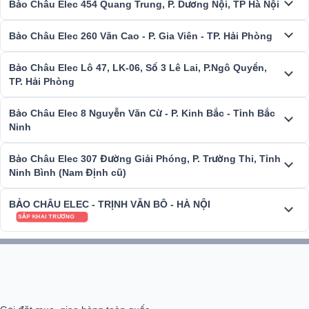
ghé các showroom của hệ thống
Bảo Châu Elec
trải nghiệm â
Bảo Châu Elec 454 Quang Trung, P. Dương Nội, TP Hà Nội
thanh thực tế và có cơ hội rinh về nhiều quà tặng, ưu đãi hấp dẫn nhé!
Bảo Châu Elec 260 Văn Cao - P. Gia Viên - TP. Hải Phòng
>>> Tham khảo:
Top 12 Dàn Karaoke Gia Đình Hay Nhất Hiện Nay
(Cập nhật mới nhất)
Bảo Châu Elec Lô 47, LK-06, Số 3 Lê Lai, P.Ngô Quyền,
TP. Hải Phòng
Bảo Châu Elec 8 Nguyễn Văn Cừ - P. Kinh Bắc - Tỉnh Bắc
Ninh
Bảo Châu Elec 307 Đường Giải Phóng, P. Trường Thi, Tỉnh
Ninh Bình (Nam Định cũ)
BẢO CHÂU ELEC - TRỊNH VĂN BÔ - HÀ NỘI
SẮP KHAI TRƯƠNG