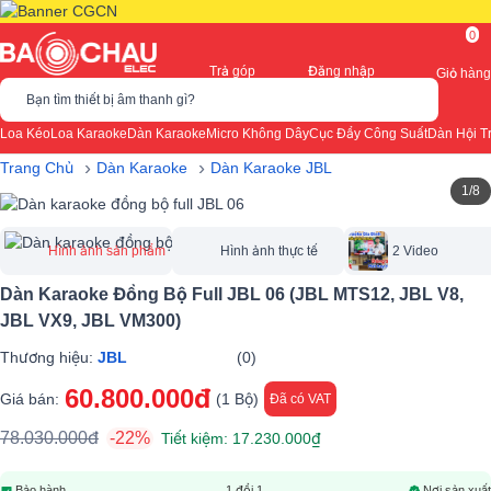
0
Trả góp
Đăng nhập
Giỏ hàng
Bạn tìm thiết bị âm thanh gì?
Loa Kéo
Loa Karaoke
Dàn Karaoke
Micro Không Dây
Cục Đẩy Công Suất
Dàn Hội T
›
›
Trang Chủ
Dàn Karaoke
Dàn Karaoke JBL
1/8
Hình ảnh sản phẩm
Hình ảnh thực tế
2 Video
Dàn Karaoke Đồng Bộ Full JBL 06 (JBL MTS12, JBL V8,
JBL VX9, JBL VM300)
Thương hiệu:
JBL
(0)
60.800.000đ
Giá bán:
(1 Bộ)
Đã có VAT
78.030.000đ
-22%
Tiết kiệm: 17.230.000₫
Bảo hành
1 đổi 1
Nơi sản xuất