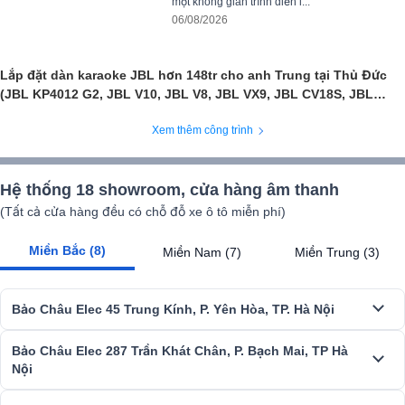
một không gian trình diễn l...
06/08/2026
Lắp đặt dàn karaoke JBL hơn 148tr cho anh Trung tại Thủ Đức
(JBL KP4012 G2, JBL V10, JBL V8, JBL VX9, JBL CV18S, JBL
VM300, TIYN M8...)
Xem thêm công trình
Hệ thống 18 showroom, cửa hàng âm thanh
Sản phẩm sử dụng sóng UHF phổ biến hiện nay cho khả năng hoạt
động ổn định, giảm thiểu hiện tượng hụt sóng gây mất tiếng. JBL
(Tất cả cửa hàng đều có chỗ đỗ xe ô tô miễn phí)
VM300 có 200 kênh tần số nên phạm vi hoạt động rộng khoảng 30m.
Miền Bắc (8)
Miền Nam (7)
Miền Trung (3)
Micro sở hữu độ nhạy cao nên bắt âm chuẩn và hút âm rất tốt, nâng
đỡ giọng hát yếu, hụt hơi cho tiếng hát ấm áp, tròn đầy, trải nghiệm ca
hát chuyên nghiệp.
Bảo Châu Elec 45 Trung Kính, P. Yên Hòa, TP. Hà Nội
Dàn karaoke đồng bộ full JBL 06 Hot New 2025
đang được bán tạ
Bảo Châu Elec với mức giá tốt nhất,
khách hàng có nhu cầu sở hữu
Bảo Châu Elec 287 Trần Khát Chân, P. Bạch Mai, TP Hà
Nội
sản phẩm chính hãng có thể để lại thông tin dưới bài viết, liên hệ
hotline
1900 0255
để được hỗ trợ và tư vấn về sản phẩm. Hoặc có th