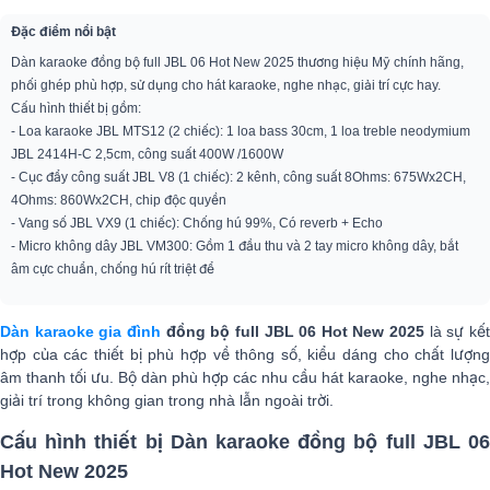
Micro không dây
JBL VM300 (đầu thu và 2 tay micro)
Đặc điểm nổi bật
Dàn karaoke đồng bộ full JBL 06 Hot New 2025 thương hiệu Mỹ chính hãng,
phối ghép phù hợp, sử dụng cho hát karaoke, nghe nhạc, giải trí cực hay.
Cấu hình thiết bị gồm:
- Loa karaoke JBL MTS12 (2 chiếc): 1 loa bass 30cm, 1 loa treble neodymium
JBL 2414H-C 2,5cm, công suất 400W /1600W
- Cục đẩy công suất JBL V8 (1 chiếc): 2 kênh, công suất 8Ohms: 675Wx2CH,
4Ohms: 860Wx2CH, chip độc quyền
- Vang số JBL VX9 (1 chiếc): Chống hú 99%, Có reverb + Echo
- Micro không dây JBL VM300: Gồm 1 đầu thu và 2 tay micro không dây, bắt
âm cực chuẩn, chống hú rít triệt để
Dàn karaoke gia đình
đồng bộ full JBL 06 Hot New 2025
là sự kế
hợp của các thiết bị phù hợp về thông số, kiểu dáng cho chất lượng
âm thanh tối ưu. Bộ dàn phù hợp các nhu cầu hát karaoke, nghe nhạc,
giải trí trong không gian trong nhà lẫn ngoài trời.
Cấu hình thiết bị Dàn karaoke đồng bộ full JBL 06
Hot New 2025