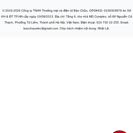
© 2016-2026 Công ty TNHH Thương mại và điện tử Bảo Châu. GPDKKD: 0106303879 do Sở
KH & ĐT TP.HN cấp ngày 10/09/2013. Địa chỉ: Tầng 6, tòa nhà MD Complex, số 68 Nguyễn Cơ
Thạch, Phường Từ Liêm, Thành phố Hà Nội, Việt Nam. Điện thoại: 024 730 10 255. Email:
baochauelec@gmail.com. Chịu trách nhiệm nội dung: Nhật Lệ.