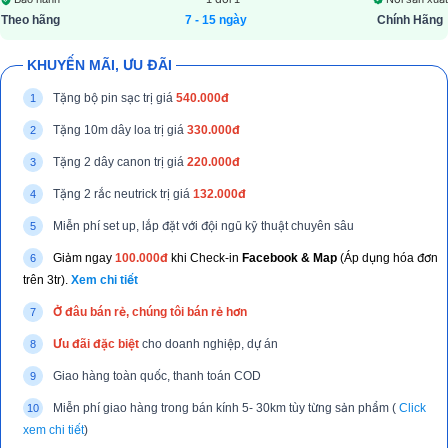
Theo hãng
7 - 15 ngày
Chính Hãng
KHUYẾN MÃI, ƯU ĐÃI
Tặng bộ pin sạc trị giá
540.000đ
Tặng 10m dây loa trị giá
330.000đ
Tặng 2 dây canon trị giá
220.000đ
Tặng 2 rắc neutrick trị giá
132.000đ
Miễn phí set up, lắp đặt với đội ngũ kỹ thuật chuyên sâu
Giảm ngay
100.000đ
khi Check-in
Facebook & Map
(Áp dụng hóa đơn
trên 3tr).
Xem chi tiết
Ở đâu bán rẻ, chúng tôi bán rẻ hơn
Ưu đãi đặc biệt
cho doanh nghiệp, dự án
Giao hàng toàn quốc, thanh toán COD
Miễn phí giao hàng trong bán kính 5- 30km tùy từng sản phẩm (
Click
xem chi tiết
)