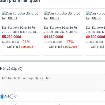
Sản phẩm liên quan
Cục đẩy công suất JBL V8
Cục đẩy công suất
JBL V8 là thiết bị khuếch đại âm thanh mới nhấ
của JBL, sở hữu chip khuếch đại độc quyền cùng nhiều công nghệ
tiên tiến mang đến trải nghiệm giải trí hiệu suất cao, liền mạch.
Dàn Karaoke Đồng Bộ Full
Dàn Karaoke Đồng Bộ Full
Dàn Karaoke Đ
JBL 01 (JBL Pasion 10, JBL
JBL 09 (JBL XS15, JBL V10,
JBL 06 (JBL M
V4, JBL VX9, Pasion 12SP,
JBL VX9, JBL VM300)
JBL VX9, JBL
55.210.000đ
84.610.000đ
60.800.000
JBL VM300)
-21%
-17%
69.890.000đ
101.800.000đ
78.030.000đ
Quà trị giá
900.000đ
Quà trị giá
1.020.000đ
Quà trị giá
Hỏi và đáp (0)
Anh
Chị