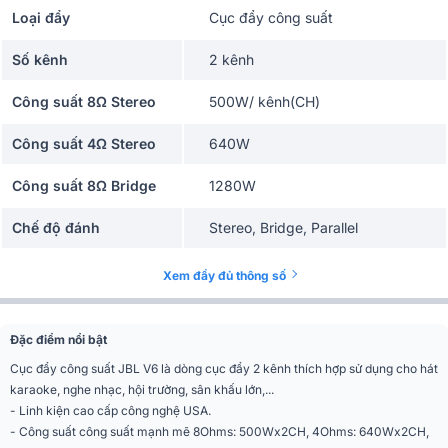
Loại đẩy
Cục đẩy công suất
Số kênh
2 kênh
Công suất 8Ω Stereo
500W/ kênh(CH)
Công suất 4Ω Stereo
640W
Công suất 8Ω Bridge
1280W
Chế độ đánh
Stereo, Bridge, Parallel
Độ nhạy(SPL)
0.775V
Xem đầy đủ thông số
Phân khúc
Tiêu chuẩn
Đặc điểm nổi bật
Tần số
100 dB
Cục đẩy công suất JBL V6 là dòng cục đẩy 2 kênh thích hợp sử dụng cho hát
karaoke, nghe nhạc, hội trường, sân khấu lớn,...
THD+N
200
- Linh kiện cao cấp công nghệ USA.
- Công suất công suất mạnh mẽ 8Ohms: 500Wx2CH, 4Ohms: 640Wx2CH,
Tăng điện áp
38dB