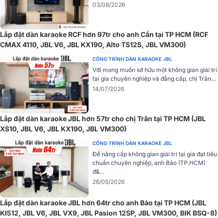
03/08/2026
Lắp đặt dàn karaoke RCF hơn 97tr cho anh Cần tại TP HCM (RCF
CMAX 4110, JBL V6, JBL KX190, Alto TS12S, JBL VM300)
Sử dụng chip khuếch đại độc quyền JBL
CÔNG TRÌNH DÀN KARAOKE JBL
Với mong muốn sở hữu một không gian giải trí
Được trang bị chip khuếch đại độc quyền của JBL, cục đẩy công
tại gia chuyên nghiệp và đẳng cấp, chị Trân...
suất có khả năng xử lý tín hiệu âm thanh một cách tối ưu nhất. Chip
14/07/2026
khuếch đại này có chức năng tăng áp độ đầu vào và đẩy tín hiệu
đến loa một cách hiệu quả, tối ưu hóa hiệu suất của thiết bị và đảm
bảo đường truyền âm thanh ổn định nhất có thể. Đồng thời, chip
Lắp đặt dàn karaoke JBL hơn 57tr cho chị Trân tại TP HCM (JBL
khuếch đại độc quyền JBL cũng giúp giảm thiểu các tác động tiêu
XS10, JBL V6, JBL KX190, JBL VM300)
cực có thể ảnh hưởng đến hiệu suất âm thanh.
CÔNG TRÌNH DÀN KARAOKE JBL
Chất âm chân thực
Để nâng cấp không gian giải trí tại gia đạt tiêu
chuẩn chuyên nghiệp, anh Bảo (TP.HCM)
Điều khiển dải tần từ 20Hz đến 20kHz với độ chính xác đạt +-1dB,
đ&...
mang lại hiệu suất khuếch đại tuyệt vời và âm thanh chất lượng cao.
26/05/2026
Cục đẩy công suất JBL V6 có độ méo thấp đạt ≤0,5% giúp loại bỏ
các hiện tượng méo âm và méo tiếng, mang đến trải nghiệm âm
Lắp đặt dàn karaoke JBL hơn 64tr cho anh Bảo tại TP HCM (JBL
thanh chân thật và trong trẻo nhất.
KI512, JBL V6, JBL VX9, JBL Pasion 12SP, JBL VM300, BIK BSQ-8)