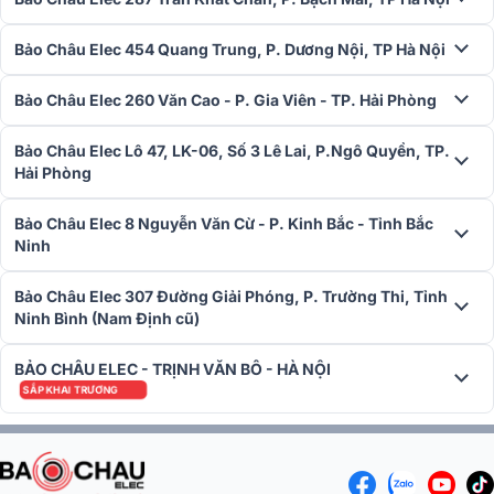
độ bên trong thiết bị, ngăn ngừa việc quá nóng gây ra hư hỏng linh
kiện bên trong cục đẩy. Lưới lọc bụi đảm bảo không khí được lưu
thông tốt và giảm thiểu nguy cơ hỏng hóc do bụi bẩn. Điều này giúp
Bảo Châu Elec 454 Quang Trung, P. Dương Nội, TP Hà Nội
cho cục đẩy công suất hoạt động ổn định và có tuổi thọ cao hơn.
Bảo Châu Elec 260 Văn Cao - P. Gia Viên - TP. Hải Phòng
Dễ dàng phối ghép
Cục đẩy công suất JBL V6 có tính ứng dụng cao và có thể phối
Bảo Châu Elec Lô 47, LK-06, Số 3 Lê Lai, P.Ngô Quyền, TP.
Hải Phòng
ghép dễ dàng với nhiều loại thiết bị âm thanh như vang số, vang cơ,
đầu karaoke, loa karaoke để tạo ra hệ thống âm thanh chuyên
nghiệp.
Bảo Châu Elec 8 Nguyễn Văn Cừ - P. Kinh Bắc - Tỉnh Bắc
Ninh
Bảo Châu Elec 307 Đường Giải Phóng, P. Trường Thi, Tỉnh
Ninh Bình (Nam Định cũ)
BẢO CHÂU ELEC - TRỊNH VĂN BÔ - HÀ NỘI
SẮP KHAI TRƯƠNG