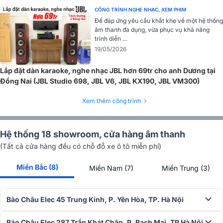
CÔNG TRÌNH NGHE NHẠC, XEM PHIM
Để đáp ứng yêu cầu khắt khe về một hệ thống
âm thanh đa dụng, vừa phục vụ khả năng
trình diễn ...
19/05/2026
Lắp đặt dàn karaoke, nghe nhạc JBL hơn 69tr cho anh Dương tại
Đồng Nai (JBL Studio 698, JBL V6, JBL KX190, JBL VM300)
Xem thêm công trình
Hệ thống 18 showroom, cửa hàng âm thanh
(Tất cả cửa hàng đều có chỗ đỗ xe ô tô miễn phí)
Miền Bắc (8)
Miền Nam (7)
Miền Trung (3)
Hoạt động bền bỉ
Bảo Châu Elec 45 Trung Kính, P. Yên Hòa, TP. Hà Nội
Cục đẩy công suất JBL V6 hoạt động bền bỉ với các linh kiện hiện
đại, phần quạt gió và lưới lọc bụi giúp giảm thiểu sự cố giúp hạ nhiệt
Bảo Châu Elec 287 Trần Khát Chân, P. Bạch Mai, TP Hà Nội