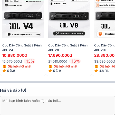
Cục Đẩy Công Suất 2 Kênh
Cục Đẩy Công Suất 2 Kênh
Cục Đẩy Công
JBL V4
JBL V8
JBL V10
10.880.000đ
17.690.000đ
28.390.00
-13%
-16%
12.570.000đ
21.010.000đ
33.580.000đ
Giá luôn tốt nhất
Giá luôn tốt nhất
Giá luôn tố
5 (13)
5 (21)
4.8 (16)
Hỏi và đáp (0)
Các cổng kết nối và thông số cơ bản cũng được đặt phía sau của
thiết bị, đi kèm với một quạt tản nhiệt để giải nhiệt và đảm bảo hoạt
động bền bỉ. Với thiết kế này, việc phối ghép, vận hành và kiểm soát
các tham số âm thanh trên cục đẩy công suất JBL V4 trở nên thuận