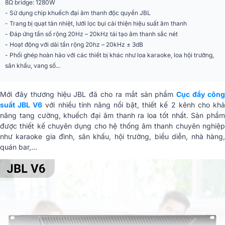
8Ω bridge: 1280W
20KQ cân bằng, 10KQ không cân
- Sử dụng chip khuếch đại âm thanh độc quyền JBL
Trở kháng đầu vào
bằng
- Trang bị quạt tản nhiệt, lưới lọc bụi cải thiện hiệu suất âm thanh
- Đáp ứng tần số rộng 20Hz – 20kHz tái tạo âm thanh sắc nét
Cổng ra
Cài dây + Neutrik
- Hoạt động với dải tần rộng 20hz – 20kHz ± 3dB
- Phối ghép hoàn hảo với các thiết bị khác như loa karaoke, loa hội trường,
Kích thước (RxCxS)
482 x 88 x 238,5 mm
sân khấu, vang số...
Trọng lượng
11kg
Mới đây thương hiệu JBL đã cho ra mắt sản phẩm
Cục đẩy côn
suất JBL V6
với nhiều tính năng nổi bật, thiết kế 2 kênh cho kh
năng tang cường, khuếch đại âm thanh ra loa tốt nhất. Sản phẩm
được thiết kế chuyên dụng cho hệ thống âm thanh chuyên nghiệp
như karaoke gia đình, sân khấu, hội trường, biểu diễn, nhà hàng,
quán bar,…