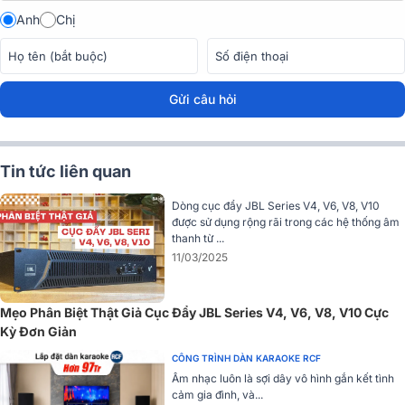
tiện và dễ dàng hơn.
Anh
Chị
Đánh giá chất lượng Cục đẩy công suất JBL V6
Thiết kế 2 kênh
Gửi câu hỏi
Cục đẩy công suất JBL V6 là thiết bị khuếch đại 2 kênh với công
suất mỗi kênh là 500W ở trở kháng 8 Ohms, 640W ở trở kháng 4
Ohms cực đại lên tới 1280W ở chế độ 8Ω bridge. Với âm thanh rõ
ràng, mạnh mẽ, nó phù hợp cho nhiều loại loa karaoke và loa sub.
Tin tức liên quan
Dòng cục đẩy JBL Series V4, V6, V8, V10
được sử dụng rộng rãi trong các hệ thống âm
thanh từ ...
11/03/2025
Mẹo Phân Biệt Thật Giả Cục Đẩy JBL Series V4, V6, V8, V10 Cực
Kỳ Đơn Giản
CÔNG TRÌNH DÀN KARAOKE RCF
Âm nhạc luôn là sợi dây vô hình gắn kết tình
cảm gia đình, và...