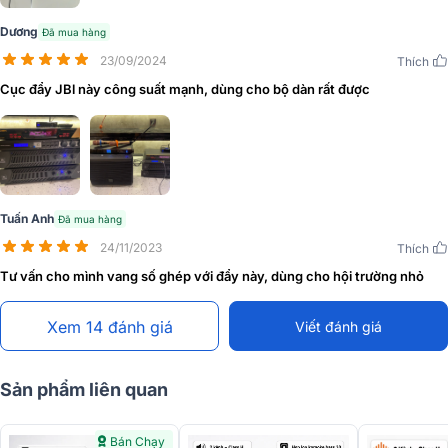
Dương
Đã mua hàng
23/09/2024
Thích
Cục đẩy JBl này công suất mạnh, dùng cho bộ dàn rất được
Tuấn Anh
Đã mua hàng
24/11/2023
Thích
Tư vấn cho mình vang số ghép với đẩy này, dùng cho hội trường nhỏ
Xem 14 đánh giá
Viết đánh giá
Phần mặt trước của thiết bị thiết kế hai núm vặn volume cho hai
Sản phẩm liên quan
kênh công suất cùng hàng đèn LED báo hiệu trạng thái của mỗi
kênh, bao gồm tín hiệu, cắt, trạng thái bảo vệ, ngăn ngừa đoản
mạch và quá tải.
Bán Chạy