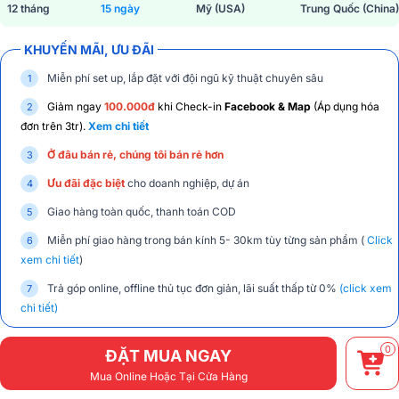
12 tháng
15 ngày
Mỹ (USA)
Trung Quốc (China)
KHUYẾN MÃI, ƯU ĐÃI
Miễn phí set up, lắp đặt với đội ngũ kỹ thuật chuyên sâu
Giảm ngay
100.000đ
khi Check-in
Facebook & Map
(Áp dụng hóa
đơn trên 3tr).
Xem chi tiết
Ở đâu bán rẻ, chúng tôi bán rẻ hơn
Ưu đãi đặc biệt
cho doanh nghiệp, dự án
Giao hàng toàn quốc, thanh toán COD
Miễn phí giao hàng trong bán kính 5- 30km tùy từng sản phẩm (
Click
xem chi tiết
)
Trả góp online, offline thủ tục đơn giản, lãi suất thấp từ 0%
(click xem
chi tiết)
0
ĐẶT MUA NGAY
Mua Online Hoặc Tại Cửa Hàng