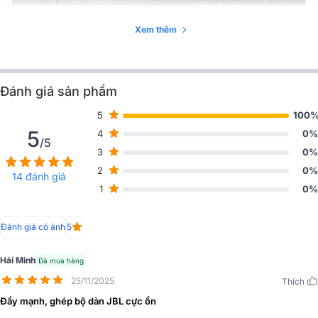
Xem thêm
Đánh giá sản phẩm
5
100
5
4
0%
/5
3
0%
Tính năng nổi bật Cục đẩy công suất JBL V6:
2
0%
14 đánh giá
1
0%
- Cục đẩy công suất kích thước 2U phù hợp với tủ thiết bị chuyên
nghiệp.
Đánh giá có ảnh
5
- Bảng điều khiển phía trước thiết kế đơn giản, trực quan và tiện
dụng.
Hải Minh
Đã mua hàng
- Hỗ trợ 3 chế độ chơi: Stereo, Parallel, Bridge.
25/11/2025
Thích
- Cung cấp công suất đầu ra đáng kể: 8Ohms: 500Wx2CH, 4Ohms:
Đẩy mạnh, ghép bộ dàn JBL cực ổn
640Wx2CH, 8Ω bridge: 1280W