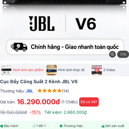
1/10
Hình ảnh sản phẩm
Hình ảnh thực tế
3 Video
Cục Đẩy Công Suất 2 Kênh JBL V6
Thương hiệu:
JBL
(14)
16.290.000đ
Giá bán:
(1 Chiếc)
Đã có VAT
19.150.000đ
-15%
Tiết kiệm: 2.860.000₫
Bảo hành
1 đổi 1
Thương hiệu
Nơi sản xuất