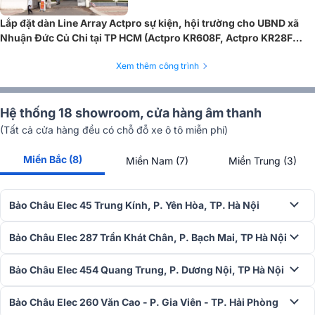
Lắp đặt dàn Line Array Actpro sự kiện, hội trường cho UBND xã
Nhuận Đức Củ Chi tại TP HCM (Actpro KR608F, Actpro KR28F
New...)
Xem thêm công trình
Hệ thống 18 showroom, cửa hàng âm thanh
(Tất cả cửa hàng đều có chỗ đỗ xe ô tô miễn phí)
Miền Bắc (8)
Miền Nam (7)
Miền Trung (3)
Độ bền cao
Bảo Châu Elec 45 Trung Kính, P. Yên Hòa, TP. Hà Nội
Sản phẩm có độ bền cao nhờ sử dụng linh kiện chất lượng và được
tích hợp những mạch bảo vệ chuyên nghiệp giúp tự động ngắt khi
Bảo Châu Elec 287 Trần Khát Chân, P. Bạch Mai, TP Hà Nội
quá tải để đảm bảo an toàn cho cục đẩy, main và loa.
Bảo Châu Elec 454 Quang Trung, P. Dương Nội, TP Hà Nội
Bảo Châu Elec 260 Văn Cao - P. Gia Viên - TP. Hải Phòng