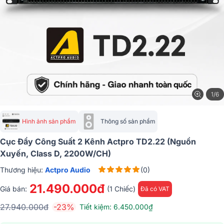
1/6
Hình ảnh sản phẩm
Thông số sản phẩm
Cục Đẩy Công Suất 2 Kênh Actpro TD2.22 (Nguồn
Xuyến, Class D, 2200W/CH)
Thương hiệu:
Actpro Audio
(0)
21.490.000đ
Giá bán:
(1 Chiếc)
Đã có VAT
27.940.000đ
-23%
Tiết kiệm: 6.450.000₫