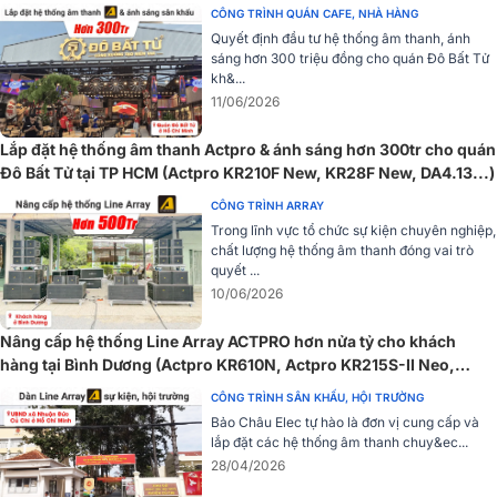
UTA1802DSP, UTA1804DSP,…)
CÔNG TRÌNH QUÁN CAFE, NHÀ HÀNG
Quyết định đầu tư hệ thống âm thanh, ánh
sáng hơn 300 triệu đồng cho quán Đô Bất Tử
kh&...
11/06/2026
Mạch Class D
Lắp đặt hệ thống âm thanh Actpro & ánh sáng hơn 300tr cho quán
Cục đẩy công suất Actpro TD2.22 sử dụng mạch khuếch đại Class
Đô Bất Tử tại TP HCM (Actpro KR210F New, KR28F New, DA4.13...)
D giúp tối ưu hóa hiệu quả điện năng, giảm thiểu tổn thất năng
CÔNG TRÌNH ARRAY
lượng và tăng độ hiệu quả trong việc cung cấp công suất, nâng cao
Trong lĩnh vực tổ chức sự kiện chuyên nghiệp,
hiệu quả sử dụng bền bỉ cho thiết bị.
chất lượng hệ thống âm thanh đóng vai trò
quyết ...
Dải tần rộng
10/06/2026
Cục đẩy có dải tần rộng từ 20hz - 20kHz, cho phép tái tạo âm
thanh hoàn hảo ở các dải tần và không xảy ra hiện tượng tiêu cực
Nâng cấp hệ thống Line Array ACTPRO hơn nửa tỷ cho khách
như tạp âm, méo tiếng.
hàng tại Bình Dương (Actpro KR610N, Actpro KR215S-II Neo,
Audiocenter Avanda 218A,...)
CÔNG TRÌNH SÂN KHẤU, HỘI TRƯỜNG
Bảo Châu Elec tự hào là đơn vị cung cấp và
lắp đặt các hệ thống âm thanh chuy&ec...
28/04/2026