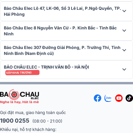
Bảo Châu Elec Lô 47, LK-06, Số 3 Lê Lai, P.Ngô Quyền, TP.
Hải Phòng
Bảo Châu Elec 8 Nguyễn Văn Cừ - P. Kinh Bắc - Tỉnh Bắc
Ninh
Bảo Châu Elec 307 Đường Giải Phóng, P. Trường Thi, Tỉnh
Ninh Bình (Nam Định cũ)
BẢO CHÂU ELEC - TRỊNH VĂN BÔ - HÀ NỘI
SẮP KHAI TRƯƠNG
Dễ dàng phối ghép
Cục đẩy công suất Actpro TD2.22 dễ dàng phối ghép với các thiết
bị khác như loa karaoke, loa hội trường sân khấu, mang lại âm thanh
hoàn hảo cho bộ dàn âm thanh và đáp ứng mọi nhu cầu giải trí của
người dùng.
Gọi đặt mua, giao hàng toàn quốc
1900 0255
(08:00 - 21:00)
Khiếu nại, hỗ trợ khách hàng: