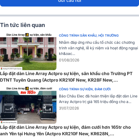
Gửi câu hỏi
TD2.22
Công suất 2200W
Cục đẩy công suất Actpro TD2.22 là sản phẩm được thiết kế với 2
Tin tức liên quan
kênh và công suất mỗi kênh đạt 2200W ở trở kháng 8 Ohm và
CÔNG TRÌNH SÂN KHẤU, HỘI TRƯỜNG
3600W ở trở kháng 4 Ohm, vượt trội so với nhiều sản phẩm cùng
Nhằm đáp ứng nhu cầu tổ chức các chương
loại trên thị trường. Sản phẩm mang lại chất lượng âm thanh mạnh
trình văn nghệ, lễ kỷ niệm và hoạt động ngoại
mẽ, bùng nổ hơn và phù hợp để phối ghép với các cặp loa, sub có
kh&oac...
kích thước lớn.
01/08/2026
Lắp đặt dàn Line Array Actpro sự kiện, sân khấu cho Trường PT
DTNT Tuyên Quang (Actpro KR210F New, KR28F New,
UTA1802DSP,…)
CÔNG TRÌNH SỰ KIỆN, ĐÁM CƯỚI
Bảo Châu Elec đã hoàn thiện lắp đặt dàn Line
Array Actpro trị giá 165 triệu đồng cho a...
31/07/2026
Lắp đặt dàn Line Array Actpro sự kiện, đám cưới hơn 165tr cho
anh Yên tại Hưng Yên (Actpro KR210F New, KR628N,