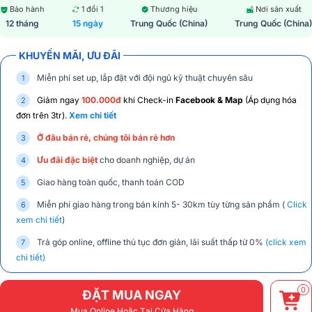
Bảo hành
1 đổi 1
Thương hiệu
Nơi sản xuất
12 tháng
15 ngày
Trung Quốc (China)
Trung Quốc (China)
KHUYẾN MÃI, ƯU ĐÃI
Miễn phí set up, lắp đặt với đội ngũ kỹ thuật chuyên sâu
Giảm ngay
100.000đ
khi Check-in
Facebook & Map
(Áp dụng hóa
đơn trên 3tr).
Xem chi tiết
Ở đâu bán rẻ, chúng tôi bán rẻ hơn
Ưu đãi đặc biệt
cho doanh nghiệp, dự án
Giao hàng toàn quốc, thanh toán COD
Miễn phí giao hàng trong bán kính 5- 30km tùy từng sản phẩm (
Click
xem chi tiết
)
Trả góp online, offline thủ tục đơn giản, lãi suất thấp từ 0%
(click xem
chi tiết)
0
ĐẶT MUA NGAY
Mua Online Hoặc Tại Cửa Hàng