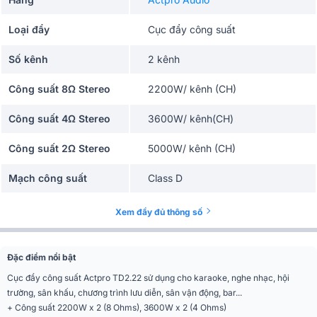
Loại đẩy
Cục đẩy công suất
Số kênh
2 kênh
Công suất 8Ω Stereo
2200W/ kênh (CH)
Công suất 4Ω Stereo
3600W/ kênh(CH)
Công suất 2Ω Stereo
5000W/ kênh (CH)
Mạch công suất
Class D
Biến áp
Nguồn xuyến
Xem đầy đủ thông số
Nguồn sử dụng
Cắm điện trực tiếp
Đặc điểm nổi bật
Chế độ đánh
Stereo, Parallel
Cục đẩy công suất Actpro TD2.22 sử dụng cho karaoke, nghe nhạc, hội
trường, sân khấu, chương trình lưu diễn, sân vận động, bar...
Tần số đáp tuyến
20Hz - 20kHz
+ Công suất 2200W x 2 (8 Ohms), 3600W x 2 (4 Ohms)