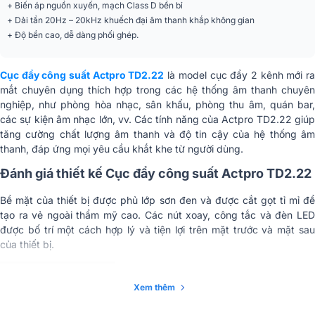
+ Biến áp nguồn xuyến, mạch Class D bền bỉ
Tổng méo hài (THD)
0,02%
+ Dải tần 20Hz – 20kHz khuếch đại âm thanh khắp không gian
+ Độ bền cao, dễ dàng phối ghép.
Tỉ lệ S/N
108dB
Nguồn điện
200-240V
Cục đẩy công suất Actpro TD2.22
là model cục đẩy 2 kênh mới r
mắt chuyên dụng thích hợp trong các hệ thống âm thanh chuyên
Karaoke, Sân khấu, Hội trường, Sự
Ứng dụng mở rộng
nghiệp, như phòng hòa nhạc, sân khấu, phòng thu âm, quán bar,
kiện
các sự kiện âm nhạc lớn, vv. Các tính năng của Actpro TD2.22 giúp
Màu sắc
Đen
tăng cường chất lượng âm thanh và độ tin cậy của hệ thống âm
thanh, đáp ứng mọi yêu cầu khắt khe từ người dùng.
Chất liệu
Vỏ kim loại
Đánh giá thiết kế Cục đẩy công suất Actpro TD2.22
Phân khúc
Cao cấp
Bề mặt của thiết bị được phủ lớp sơn đen và được cắt gọt tỉ mỉ để
tạo ra vẻ ngoài thẩm mỹ cao. Các nút xoay, công tắc và đèn LED
được bố trí một cách hợp lý và tiện lợi trên mặt trước và mặt sau
của thiết bị.
Xem thêm