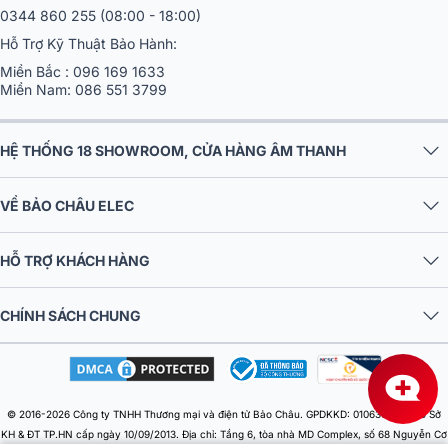
0344 860 255
(08:00 - 18:00)
Hỗ Trợ Kỹ Thuật Bảo Hành:
Miền Bắc :
096 169 1633
Miền Nam:
086 551 3799
HỆ THỐNG 18 SHOWROOM, CỬA HÀNG ÂM THANH
VỀ BẢO CHÂU ELEC
HỖ TRỢ KHÁCH HÀNG
CHÍNH SÁCH CHUNG
Thông số kỹ thuật:
Loại: 2 kênh
© 2016-2026 Công ty TNHH Thương mại và điện tử Bảo Châu. GPDKKD: 0106303879 do Sở
Công suất 8Ω stereo: 2200W x 2
KH & ĐT TP.HN cấp ngày 10/09/2013. Địa chỉ: Tầng 6, tòa nhà MD Complex, số 68 Nguyễn Cơ
Công suất 4Ω stereo: 3600W x 2