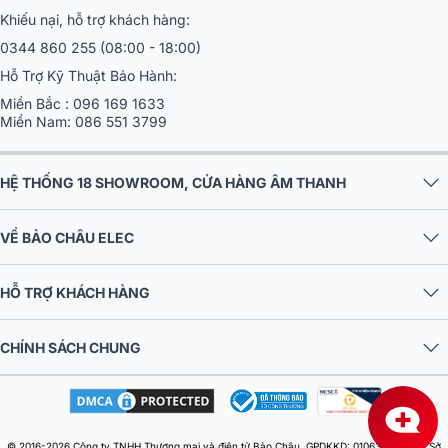
Hãy liên hệ ngay với
chúng tôi
qua hotline
1900.0255
để nhận đượ
Khiếu nại, hỗ trợ khách hàng:
tư vấn chi tiết về sản phẩm và các sản phẩm khác bạn quan tâm.
0344 860 255
(08:00 - 18:00)
Hỗ Trợ Kỹ Thuật Bảo Hành:
Miền Bắc :
096 169 1633
Miền Nam:
086 551 3799
HỆ THỐNG 18 SHOWROOM, CỬA HÀNG ÂM THANH
VỀ BẢO CHÂU ELEC
HỖ TRỢ KHÁCH HÀNG
CHÍNH SÁCH CHUNG
© 2016-2026 Công ty TNHH Thương mại và điện tử Bảo Châu. GPDKKD: 0106303879 do Sở