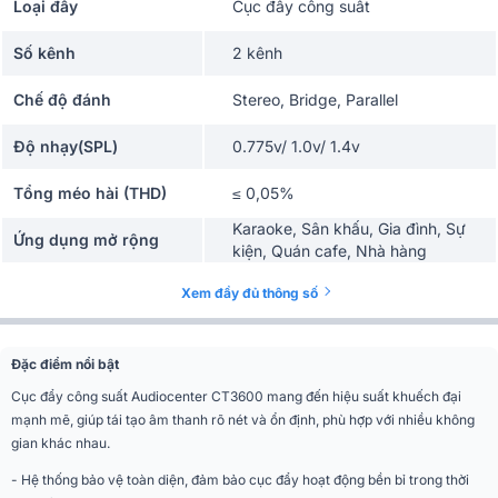
Loại đẩy
Cục đẩy công suất
Số kênh
2 kênh
Chế độ đánh
Stereo, Bridge, Parallel
Độ nhạy(SPL)
0.775v/ 1.0v/ 1.4v
Tổng méo hài (THD)
≤ 0,05%
Karaoke, Sân khấu, Gia đình, Sự
Ứng dụng mở rộng
kiện, Quán cafe, Nhà hàng
Màu sắc
Đen
Xem đầy đủ thông số
Phân khúc
Tiêu chuẩn
Đặc điểm nổi bật
Công suất 8Ω Stereo
1200W/CH
Cục đẩy công suất Audiocenter CT3600 mang đến hiệu suất khuếch đại
mạnh mẽ, giúp tái tạo âm thanh rõ nét và ổn định, phù hợp với nhiều không
Công suất 4 stereo
1800W/CH
gian khác nhau.
Công suất 8 bridge
3600WCH
- Hệ thống bảo vệ toàn diện, đảm bảo cục đẩy hoạt động bền bỉ trong thời