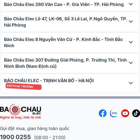
Bảo Châu Elec 260 Văn Cao - P. Gia Viên - TP. Hải Phòng
Bảo Châu Elec Lô 47, LK-06, Số 3 Lê Lai, P.Ngô Quyền, TP.
Hải Phòng
Bảo Châu Elec 8 Nguyễn Văn Cừ - P. Kinh Bắc - Tỉnh Bắc
Ninh
Bảo Châu Elec 307 Đường Giải Phóng, P. Trường Thi, Tỉnh
Ninh Bình (Nam Định cũ)
BẢO CHÂU ELEC - TRỊNH VĂN BÔ - HÀ NỘI
SẮP KHAI TRƯƠNG
Cục đẩy công suất Audiocenter CT3600
không chỉ là một cục đẩ
công suất thông thường mà còn là sự kết tinh của công nghệ âm
thanh hiện đại và chất lượng vượt trội. Đây chính là giải pháp tối ưu
cho những ai mong muốn một sản phẩm giá trị cao, bền bỉ và phù
Gọi đặt mua, giao hàng toàn quốc
hợp với mọi nhu cầu âm thanh chuyên nghiệp.
1900 0255
(08:00 - 21:00)