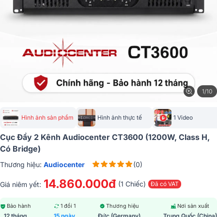
1/10
Hình ảnh sản phẩm
Hình ảnh thực tế
1 Video
Cục Đẩy 2 Kênh Audiocenter CT3600 (1200W, Class H,
Có Bridge)
Thương hiệu:
Audiocenter
(0)
14.860.000đ
(1 Chiếc)
Giá niêm yết:
Đã có VAT
Bảo hành
1 đổi 1
Thương hiệu
Nơi sản xuất
12 tháng
15 ngày
Đức (Germany)
Trung Quốc (China)