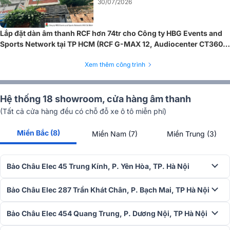
30/07/2026
Lắp đặt dàn âm thanh RCF hơn 74tr cho Công ty HBG Events and
Sports Network tại TP HCM (RCF G-MAX 12, Audiocenter CT3600,
Độ bền vượt trội qua kiểm tra nghiêm ngặt
JBL VX9...)
Xem thêm công trình
Mỗi cục đẩy CT3600 trước khi xuất xưởng đều phải trải qua 235
điểm kiểm tra chất lượng theo tiêu chuẩn ISO9001. Ngoài ra, thiết bị
còn được thử nghiệm bởi các máy móc hiện đại như Audio
Hệ thống 18 showroom, cửa hàng âm thanh
Precision, máy kiểm tra rung động, máy kiểm tra nhiệt độ cao/thấp,
(Tất cả cửa hàng đều có chỗ đỗ xe ô tô miễn phí)
đảm bảo khả năng vận hành bền bỉ và ổn định lâu dài.
Miền Bắc (8)
Miền Nam (7)
Miền Trung (3)
Ứng dụng lý tưởng
Với hiệu suất mạnh mẽ, thiết kế nhỏ gọn và hệ thống bảo vệ toàn
diện, cục đẩy Audiocenter CT3600 là lựa chọn lý tưởng cho đa
Bảo Châu Elec 45 Trung Kính, P. Yên Hòa, TP. Hà Nội
dạng ứng dụng như không gian âm nhạc sống động tại quán bar,
sàn nhảy, nhà hàng,... Hệ thống đấp ứng nhu cầu âm thanh rõ ràng
Bảo Châu Elec 287 Trần Khát Chân, P. Bạch Mai, TP Hà Nội
và mạnh mẽ trong không gian rộng lớn. Hơn nữa, bộ dàn mang đến
trải nghiệm âm thanh chuyên nghiệp trong các buổi diễn lưu động,..
Bảo Châu Elec 454 Quang Trung, P. Dương Nội, TP Hà Nội