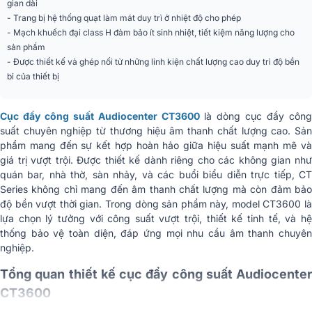
gian dài
Chế độ đánh
Stereo/Parellet/Bridge
- Trang bị hệ thống quạt làm mát duy trì ở nhiệt độ cho phép
- Mạch khuếch đại class H đảm bảo ít sinh nhiệt, tiết kiệm năng lượng cho
Crossover
120Hz, -3dB
sản phẩm
- Được thiết kế và ghép nối từ những linh kiện chất lượng cao duy trì độ bền
Điện thế đầu vào
16dBu
bỉ của thiết bị
≥20kΩ(cân bằng), ≥10kΩ(không
Trở kháng
cân bằng)
Cục đẩy công suất Audiocenter CT3600
là dòng cục đẩy công
suất chuyên nghiệp từ thương hiệu âm thanh chất lượng cao. Sản
Crosstalk
≥ 60 dB
phẩm mang đến sự kết hợp hoàn hảo giữa hiệu suất mạnh mẽ và
giá trị vượt trội. Được thiết kế dành riêng cho các không gian như
Độ ồn ratio
≥100dB
quán bar, nhà thờ, sàn nhảy, và các buổi biểu diễn trực tiếp, CT
Series không chỉ mang đến âm thanh chất lượng mà còn đảm bảo
Hệ số giảm chấn
≥300
độ bền vượt thời gian. Trong dòng sản phẩm này, model CT3600 là
lựa chọn lý tưởng với công suất vượt trội, thiết kế tinh tế, và hệ
Mạch khuếch đại
Class H
thống bảo vệ toàn diện, đáp ứng mọi nhu cầu âm thanh chuyên
nghiệp.
Cổng kết nối đầu vào
Male XLR+Female XLR
Tổng quan thiết kế cục đẩy công suất Audiocenter
Cổng kết nối đầu ra
Speakon+Binding Post
CT3600
Tủ rack
2U