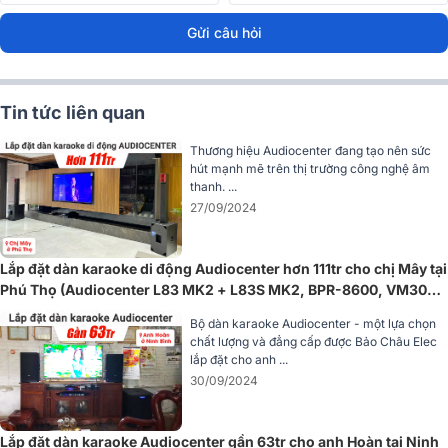
CT3600 sử dụng công nghệ khuếch đại Class H, giảm thiểu hiện
tượng sinh nhiệt và tăng hiệu quả năng lượng, đảm bảo hoạt động
Gửi câu hỏi
ổn định ngay cả khi vận hành liên tục. Công nghệ này cũng giúp
giảm méo tiếng với tổng méo hài thấp hơn 0.05%, mang lại âm
thanh trong trẻo và chân thực.
Tin tức liên quan
Thương hiệu Audiocenter đang tạo nên sức
hút mạnh mẽ trên thị trường công nghệ âm
thanh. ...
27/09/2024
Lắp đặt dàn karaoke di động Audiocenter hơn 111tr cho chị Mây tại
Phú Thọ (Audiocenter L83 MK2 + L83S MK2, BPR-8600, VM300,
…)
Bộ dàn karaoke Audiocenter - một lựa chọn
chất lượng và đẳng cấp được Bảo Châu Elec
lắp đặt cho anh ...
30/09/2024
=> Xem thêm:
Cục đẩy Audiocenter
Hệ thống bảo vệ toàn diện
Lắp đặt dàn karaoke Audiocenter gần 63tr cho anh Hoàn tại Ninh