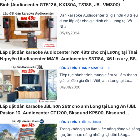
Cũng như các sản phẩm khác thuộc dòng CT, CT3600 cũng được
Bình (Audiocenter GT512A, KX180A, TS18S, JBL VM300)
trang bị các cơ chế bảo vệ tiên tiến như: Bảo vệ ngắn mạch giúp
Dàn karaoke Audiocenter trị giá hơn 48 triệu
tránh hư hỏng khi xảy ra sự cố, bảo vệ DC và bảo vệ quá nhiệt, đảm
được lắp đặt cho gia đình chị Lương tại Võ
bảo độ bền lâu dài cho loa và thiết bị,.. Tất cả tính năng bảo vệ đảm
Nhai...
bảo sản phẩm được hoạt động một cách hoàn hảo, bền bỉ trong thời
05/12/2024
gian dài và giảm thiểu các tổn hại thấp nhất có thể.
Chất lượng âm thanh đỉnh cao với VLTM crossover
Lắp đặt dàn karaoke Audiocenter hơn 48tr cho chị Lương tại Thái
CT3600 sử dụng mạch VLTM crossover với độ dốc 12dB/octave,
Nguyên (Audiocenter MA15, Audiocenter S3118A, X6 Luxury, BS-
điểm cắt 120Hz, mang đến khả năng tái tạo âm thanh sống động và
790S,…)
CÔNG TRÌNH DÀN KARAOKE JBL
cân bằng. Điều này đặc biệt phù hợp khi kết hợp với các hệ thống
Tiếp tục hành trình mang niềm vui âm thanh
loa bass tạo nên những dải âm trầm sâu lắng và giàu năng lượng.
giải trí đến gia đình Việt, anh Long tại Lo...
06/08/2026
Lắp đặt dàn karaoke JBL hơn 29tr cho anh Long tại Long An (JBL
Pasion 10, Audiocenter CT1200, Bksound KP500, Bksound
SW212, BCE U900 Plus X)
CÔNG TRÌNH HỘI TRƯỜNG
Trong không gian làm việc năng động và sáng
tạo, âm nhạc cùng những sự kiện b&ug...