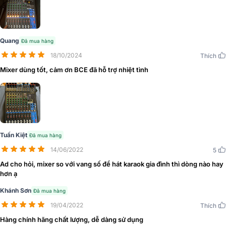
Quang
Đã mua hàng
18/10/2024
Thích
Mixer dùng tốt, cảm ơn BCE đã hỗ trợ nhiệt tình
1. Hệ thống đầu vào 12 kênh - Xử lý linh hoạt mọi
nguồn âm thanh
Mixer Yamaha MG12XU
là mẫu mixer analog cao cấp nằm trong
Tuấn Kiệt
Đã mua hàng
dòng MG Series nổi tiếng của Yamaha, được thiết kế để mang lại
14/06/2022
5
khả năng điều khiển âm thanh linh hoạt và chuyên nghiệp. Thiết bị
sở hữu 12 kênh đầu vào mạnh mẽ, giúp xử lý nhiều nguồn tín hiệu
Ad cho hỏi, mixer so với vang số để hát karaok gia đình thì dòng nào hay
cùng lúc mà vẫn đảm bảo độ ổn định và cân bằng tuyệt đối.
hơn ạ
Khánh Sơn
Cụ thể, mixer có:
Đã mua hàng
19/04/2022
Thích
4 kênh mono (MIC/LINE) với jack combo XLR/TRS, có thể kết
Hàng chính hãng chất lượng, dễ dàng sử dụng
nối micro, nhạc cụ hoặc thiết bị xử lý tín hiệu khác.