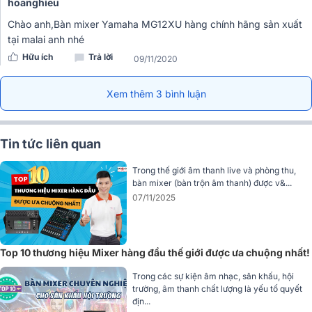
hoanghieu
mix trở nên mạnh mẽ và chuyên nghiệp hơn.
Tối ưu âm thanh nhanh chóng, đặc biệt trong các buổi biểu
Chào anh,Bàn mixer Yamaha MG12XU hàng chính hãng sản xuất
diễn live hoặc setup sân khấu.
tại malai anh nhé
Hữu ích
Trả lời
Không cần kiến thức kỹ thuật chuyên sâu, người mới vẫn có thể dễ
09/11/2020
dàng tinh chỉnh âm thanh “ngon tai” chỉ trong vài giây.
Xem thêm 3 bình luận
4. Hiệu ứng kỹ thuật số SPX - 24 chương trình âm
thanh cao cấp tích hợp
Tin tức liên quan
Bàn mixer Yamaha
MG12XU
tích hợp bộ xử lý hiệu ứng kỹ thuật số
SPX - công nghệ huyền thoại từng được sử dụng trên nhiều thiết bị
Trong thế giới âm thanh live và phòng thu,
bàn mixer (bàn trộn âm thanh) được v&...
âm thanh cao cấp của Yamaha.
07/11/2025
Bộ xử lý này cung cấp 24 chương trình hiệu ứng chuyên nghiệp,
bao gồm:
Reverb (Hall, Room, Plate): Tạo chiều sâu, không gian cho âm
thanh.
Top 10 thương hiệu Mixer hàng đầu thế giới được ưa chuộng nhất!
Delay, Echo: Giúp tái tạo tiếng vọng tự nhiên, lý tưởng cho
Trong các sự kiện âm nhạc, sân khấu, hội
vocal.
trường, âm thanh chất lượng là yếu tố quyết
Chorus, Flanger: Thêm màu sắc và chiều rộng cho nhạc cụ.
địn...
Distortion, Auto Wah…: Dành cho các nghệ sĩ muốn sáng tạo