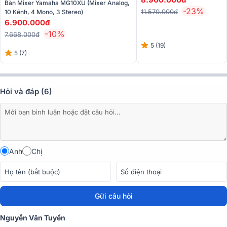
Bàn Mixer Yamaha MG10XU (Mixer Analog,
-23%
11.570.000đ
10 Kênh, 4 Mono, 3 Stereo)
6.900.000đ
-10%
7.668.000đ
5 (19)
5 (7)
2. Tiền khuếch đại mic D-PRE Class-A - Tái hiện âm
thanh trung thực, chi tiết vượt trội
Hỏi và đáp (6)
Một trong những điểm mạnh giúp
Yamaha MG12XU
được giới kỹ
thuật viên đánh giá cao chính là mạch tiền khuếch đại D-PRE Class-
A - công nghệ độc quyền từ Yamaha.
Thiết kế inverted Darlington của D-PRE sử dụng hai transistor song
song để tăng cường điện áp và cải thiện phản hồi tín hiệu, mang
Anh
Chị
đến âm thanh mượt mà, chi tiết và trung thực hơn so với các
preamp thông thường.
Ưu điểm nổi bật:
Gửi câu hỏi
Âm thanh tự nhiên, dải tần mở rộng, tái tạo trung thực từ âm
trầm sâu đến dải cao sáng.
Nguyễn Văn Tuyến
Độ méo thấp, giảm nhiễu và biến dạng tín hiệu, giúp âm thanh