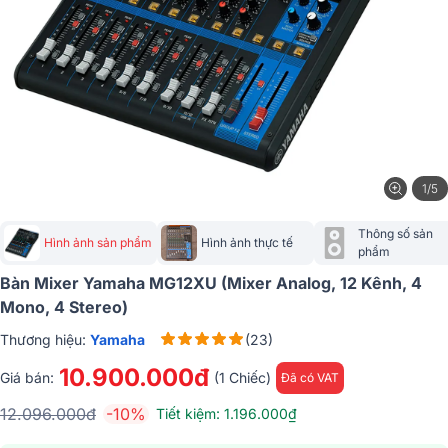
1/5
Thông số sản 
Hình ảnh sản phẩm
Hình ảnh thực tế
phẩm
Bàn Mixer Yamaha MG12XU (Mixer Analog, 12 Kênh, 4
Mono, 4 Stereo)
Thương hiệu:
Yamaha
(23)
10.900.000đ
Giá bán:
(1 Chiếc)
Đã có VAT
12.096.000đ
-10%
Tiết kiệm: 1.196.000₫