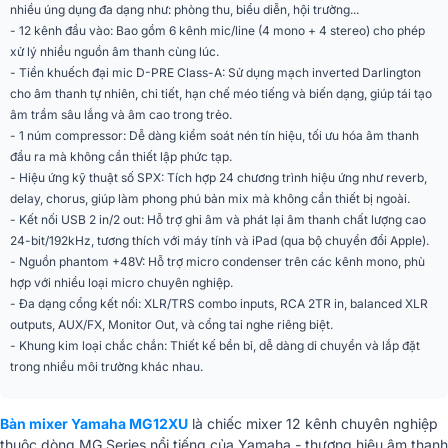
nhiều úng dụng đa dạng như: phòng thu, biểu diễn, hội trường...
Model
Yamaha MG12XU
- 12 kênh đầu vào: Bao gồm 6 kênh mic/line (4 mono + 4 stereo) cho phép
xử lý nhiều nguồn âm thanh cùng lúc.
Loại Mixer
Bàn mixer analog
- Tiền khuếch đại mic D-PRE Class-A: Sử dụng mạch inverted Darlington
cho âm thanh tự nhiên, chi tiết, hạn chế méo tiếng và biến dạng, giúp tái tạo
Digital I/O
Tuân thủ USB Audio Class 2.0
âm trầm sâu lắng và âm cao trong trẻo.
- 1 núm compressor: Dễ dàng kiểm soát nén tín hiệu, tối ưu hóa âm thanh
Tần số lấy mẫu
Tối đa 192 kHz
đầu ra mà không cần thiết lập phức tạp.
- Hiệu ứng kỹ thuật số SPX: Tích hợp 24 chương trình hiệu ứng như reverb,
Độ sâu bit
24-bit
delay, chorus, giúp làm phong phú bản mix mà không cần thiết bị ngoài.
24 chương trình thuật toán SPX, 1
- Kết nối USB 2 in/2 out: Hỗ trợ ghi âm và phát lại âm thanh chất lượng cao
Khả năng trộn âm
điều khiển PARAMETER, 1 FOOT
24-bit/192kHz, tương thích với máy tính và iPad (qua bộ chuyển đổi Apple).
thanh
SW
- Nguồn phantom +48V: Hỗ trợ micro condenser trên các kênh mono, phù
4 Mono (Mic/line), 2 Monitor Out, 2
hợp với nhiều loại micro chuyên nghiệp.
Các kênh đầu vào
Stereo (line)
- Đa dạng cổng kết nối: XLR/TRS combo inputs, RCA 2TR in, balanced XLR
2 STEREO OUT + 1 MONITOR OUT
outputs, AUX/FX, Monitor Out, và cổng tai nghe riêng biệt.
Các kênh đầu ra
+ 1 PHONES + 4 AUX SEND + 4
- Khung kim loại chắc chắn: Thiết kế bền bỉ, dễ dàng di chuyển và lắp đặt
GROUP OUT
trong nhiều môi trường khác nhau.
Năng lượng tiêu thụ
22W
Bàn mixer Yamaha MG12XU
là chiếc
mixer 12 kênh chuyên nghiệp
1-knob compressor
Có
thuộc dòng MG Series nổi tiếng của Yamaha - thương hiệu âm thanh