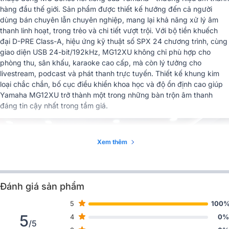
-128dBu ( đầu vào ), -102dB ( đầu
hàng đầu thế giới. Sản phẩm được thiết kế hướng đến cả
người
Độ ồn
ra )
dùng bán chuyên lẫn chuyên nghiệp
, mang lại khả năng xử lý âm
thanh linh hoạt, trong trẻo và chi tiết vượt trội. Với
bộ tiền khuếch
Kích thước (Rộng x
308 x 422 x 118 mm
đại D-PRE Class-A
,
hiệu ứng kỹ thuật số SPX 24 chương trình
, cùng
Cao x Sâu)
giao diện USB 24-bit/192kHz
, MG12XU không chỉ phù hợp cho
phòng thu, sân khấu, karaoke cao cấp
, mà còn lý tưởng cho
Trọng lượng
4.2kg
livestream, podcast
và
phát thanh trực tuyến
. Thiết kế khung kim
loại chắc chắn, bố cục điều khiển khoa học và độ ổn định cao giúp
Nhiệt độ vận hành
0 đến +40˚C
Yamaha MG12XU trở thành một trong những bàn trộn âm thanh
Sách hướng dẫn, thông số kỹ
đáng tin cậy nhất trong tầm giá.
thuật, dây nguồn AC, thông tin tải
Phụ kiện
Cubase AI, bộ gắn rack (RK-
MG12XU), công tắc chân ( Foot
Xem thêm
Switch FC5)
Kích thước (RxCxS)
308 x 118 x 422mm
Trọng lượng
4.2kg
Đánh giá sản phẩm
5
100
Nhập khẩu & Phân
CÔNG TY TNHH ÂM NHẠC
phối
YAMAHA VIỆT NAM
5
4
0%
/5