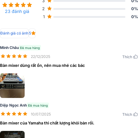
3
0%
2
0%
23 đánh giá
1
0%
Đánh giá có ảnh
5
Bàn Mixer Yamaha MG12XU "cập bến" tại Bảo Châu Elec!
Minh Châu
Đã mua hàng
22/12/2025
Thích
Bàn mixer dùng rất ổn, nên mua nhé các bác
Diệp Ngọc Anh
Đã mua hàng
10/07/2025
Thích
Bàn mixer của Yamaha thì chất lượng khỏi bàn rồi.