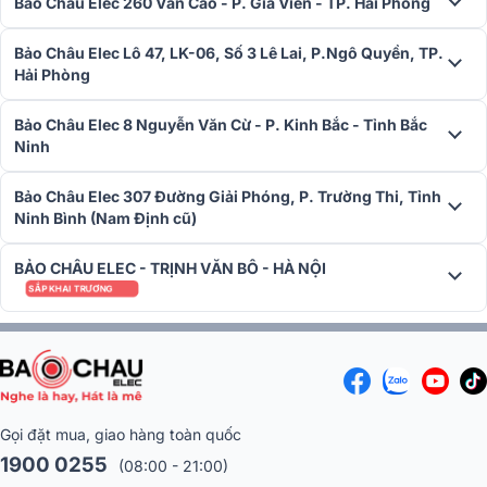
Bảo Châu Elec 260 Văn Cao - P. Gia Viên - TP. Hải Phòng
Đây là điểm cộng lớn cho người làm studio hoặc kỹ thuật viên sân
khấu, khi họ có thể sử dụng đa dạng micro và thiết bị ngoại vi chỉ
Bảo Châu Elec Lô 47, LK-06, Số 3 Lê Lai, P.Ngô Quyền, TP.
với một bàn mixer duy nhất.
Hải Phòng
>>> Tham khảo:
Bảo Châu Elec 8 Nguyễn Văn Cừ - P. Kinh Bắc - Tỉnh Bắc
Ninh
Top 10 Bàn mixer chuyên nghiệp cho sân
Bảo Châu Elec 307 Đường Giải Phóng, P. Trường Thi, Tỉnh
khấu hội trường
Ninh Bình (Nam Định cũ)
Bàn mixer là thiết bị không thể thiếu trong bộ
dàn âm thanh sân khấu, hội trường. Cùng Bảo
BẢO CHÂU ELEC - TRỊNH VĂN BÔ - HÀ NỘI
Châu Elec tìm hiểu top 10 bàn mixer chuyên
SẮP KHAI TRƯƠNG
nghiệp, đáng mua tại đây
7. Hệ thống bus linh hoạt - Kiểm soát đa vùng âm
thanh
Mixer Yamaha MG12XU
được trang bị hệ thống bus đa nhiệm gồm:
2 Group Bus + 1 Stereo Bus
Gọi đặt mua, giao hàng toàn quốc
2 AUX Send (bao gồm FX Send)
1900 0255
(08:00 - 21:00)