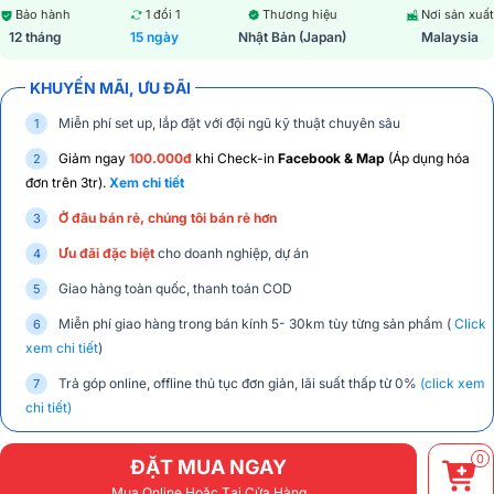
Bảo hành
1 đổi 1
Thương hiệu
Nơi sản xuất
12 tháng
15 ngày
Nhật Bản (Japan)
Malaysia
KHUYẾN MÃI, ƯU ĐÃI
Miễn phí set up, lắp đặt với đội ngũ kỹ thuật chuyên sâu
Giảm ngay
100.000đ
khi Check-in
Facebook & Map
(Áp dụng hóa
đơn trên 3tr).
Xem chi tiết
Ở đâu bán rẻ, chúng tôi bán rẻ hơn
Ưu đãi đặc biệt
cho doanh nghiệp, dự án
Giao hàng toàn quốc, thanh toán COD
Miễn phí giao hàng trong bán kính 5- 30km tùy từng sản phẩm (
Click
xem chi tiết
)
Trả góp online, offline thủ tục đơn giản, lãi suất thấp từ 0%
(click xem
chi tiết)
0
ĐẶT MUA NGAY
Mua Online Hoặc Tại Cửa Hàng