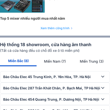
mixer.
Tương thích với phần mềm Cubase AI đi kèm - nền tảng DAW
chuyên nghiệp hỗ trợ thu âm, chỉnh sửa và mix nhạc hoàn
Top 5 mixer nhiều người mua nhất năm
chỉnh.
Với khả năng này, Yamaha MG12XU không chỉ phục vụ tốt trong
Xem thêm công trình
biểu diễn live mà còn là giải pháp lý tưởng cho podcast, livestream,
hoặc sản xuất âm nhạc tại nhà, mang lại âm thanh “chuẩn phòng
thu” trong một thiết bị nhỏ gọn.
Hệ thống 18 showroom, cửa hàng âm thanh
(Tất cả cửa hàng đều có chỗ đỗ xe ô tô miễn phí)
6. Nguồn phantom +48V - Tương thích hoàn hảo với
Miền Bắc (8)
Miền Nam (7)
Miền Trung (3)
micro condenser
Để hỗ trợ thiết bị thu âm cao cấp, Yamaha trang bị cho MG12XU
Bảo Châu Elec 45 Trung Kính, P. Yên Hòa, TP. Hà Nội
nguồn phantom +48V trên các kênh mono.
Tính năng này giúp:
Bảo Châu Elec 287 Trần Khát Chân, P. Bạch Mai, TP Hà Nội
Cấp nguồn cho micro condenser chuyên dụng, vốn yêu cầu
điện áp ổn định để hoạt động.
Bảo Châu Elec 454 Quang Trung, P. Dương Nội, TP Hà Nội
Kết nối dễ dàng với DI Box hoặc preamp ngoài, không cần bộ
cấp nguồn riêng biệt.