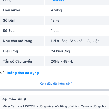
Loại mixer
Analog
Số kênh
12 kênh
Số Bus
1 bus
Nhu cầu mở rộng
Hội trường, Sân khấu , Sự kiện
Hiệu ứng
24 hiệu ứng
Tần số đáp tuyến
20Hz - 48kHz
Tổng méo hài (THD)
0.03%
Hướng dẫn sử dụng
Nguồn điện
100-240V~50/60Hz
Xem đầy đủ thông số
Cổng kết nối
AUX 3.5mm, USB, XLR
Đặc điểm nổi bật
Phân khúc
Cao cấp
Mixer Yamaha MG12XU là dòng mixer nổi tiếng của hãng Yamaha dùng cho