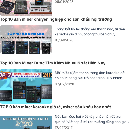
05/01/2023
phong cách âm nhạc độc đáo.
Với bảng điều khiển hiệu ứng riêng biệt, người dùng có thể tùy
Top 10 Bàn mixer chuyên nghiệp cho sân khấu hội trường
chỉnh thời gian, độ sâu và cường độ để tạo nên bản mix đậm cá tính
mà không cần thiết bị ngoài.
Trong bất kỳ hệ thống âm thanh nào, từ dàn
karaoke gia đình, phòng thu bán chuy...
Mixer Yamaha MG12XU chính là lựa chọn hoàn hảo cho ca sĩ, DJ,
10/09/2020
ban nhạc hoặc kỹ sư âm thanh cần một mixer có khả năng xử lý
hiệu ứng toàn diện.
Top 10 Bàn Mixer Được Tìm Kiếm Nhiều Nhất Hiện Nay
5. Giao diện USB 24-bit/192kHz - Thu âm chất
lượng phòng thu
Mỗi thiết bị âm thanh trong dàn karaoke đều
có chức năng, vai trò nhất định. Tuy nhiên ...
Một điểm mạnh khác khiến
Yamaha MG12XU
được ưa chuộng
07/02/2020
chính là khả năng hoạt động như một audio interface.
Mixer hỗ trợ USB 2.0 (2-in/2-out) với độ phân giải lên đến 24-
bit/192kHz, cho phép:
TOP 9 bàn mixer karaoke giá rẻ, mixer sân khấu hay nhất
Ghi âm trực tiếp từ mixer sang máy tính mà không cần thiết bị
Nếu bạn đọc bài viết này chắc hẳn đã xem
trung gian.
qua bài viết top 5 mixer thường dùng cho gia...
Phát lại âm thanh chất lượng cao từ PC hoặc iPad ra hệ thống
17/07/2017