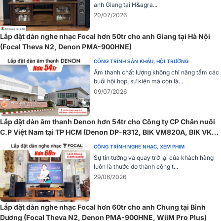
bảng...Với sự hỗ trợ của AAC còn cho bạn thưởng thức chất lượng
anh Giang tại H&agra...
âm thanh cao hơn.
20/07/2026
Lắp đặt dàn nghe nhạc Focal hơn 50tr cho anh Giang tại Hà Nội
(Focal Theva N2, Denon PMA-900HNE)
CÔNG TRÌNH SÂN KHẤU, HỘI TRƯỜNG
Âm thanh chất lượng không chỉ nâng tầm các
buổi hội họp, sự kiện mà còn là...
09/07/2026
Lắp đặt dàn âm thanh Denon hơn 54tr cho Công ty CP Chăn nuôi
C.P Việt Nam tại TP HCM (Denon DP-R312, BIK VM820A, BIK VK-
Ampli Denon PMA-600NE có thể ghép nối với 8 thiết bị cho bạn
R51...)
CÔNG TRÌNH NGHE NHẠC, XEM PHIM
thoải mái kết nối những thiết bị thông minh khác. Thoải mái nghe
Sự tin tưởng và quay trở lại của khách hàng
những bản nhạc yêu thích từ nhiều nguồn khác nhau, chỉ cần đăng
luôn là thước đo thành công t...
ký thiết bị lần đầu ghép nối, mỗi khi chơi lại bạn không cần ghép nối
29/06/2026
lại.
Thông số kỹ thuật Ampy Denon PMA-600NE
Lắp đặt dàn nghe nhạc Focal hơn 60tr cho anh Chung tại Bình
Model: PMA-600NE
Dương (Focal Theva N2, Denon PMA-900HNE, WiiM Pro Plus)