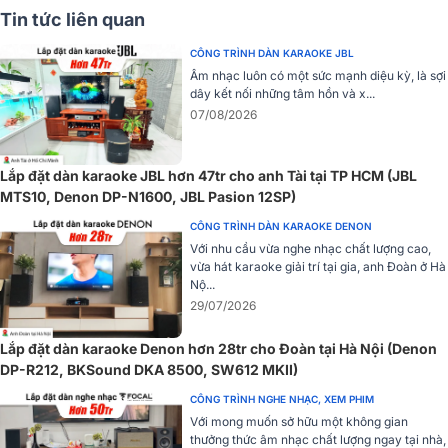
Tin tức liên quan
CÔNG TRÌNH DÀN KARAOKE JBL
➣ Tham khảo
:
Amply Denon PMA 1600NE
chính hãng, giá rẻ nhất
Âm nhạc luôn có một sức mạnh diệu kỳ, là sợi
!
dây kết nối những tâm hồn và x...
07/08/2026
Ampli Denon PMA-600NE được xây dựng hệ thống linh kiện cẩn
Lắp đặt dàn karaoke JBL hơn 47tr cho anh Tài tại TP HCM (JBL
thận để đảm bảo đáp ứng tần số cho phép lên đến 100kHz trong
MTS10, Denon DP-N1600, JBL Pasion 12SP)
quá trình hoạt động. Amply còn xử lý tốt các nguồn âm ở độ phân
giải cao, kiểm soát âm thanh và công suất liên tục, triệt tiêu nhiễu
CÔNG TRÌNH DÀN KARAOKE DENON
âm nhiễu sóng cho độ phân giải ổn định.
Với nhu cầu vừa nghe nhạc chất lượng cao,
vừa hát karaoke giải trí tại gia, anh Đoàn ở Hà
Trang bị mạch cung cấp điện với biến áp lõi EI lớn và tụ điện hỗ trợ
Nộ...
việc tối ưu âm thanh với cường độ thấp ngay cả khi năng lượng
29/07/2026
không đủ cung cấp.
Lắp đặt dàn karaoke Denon hơn 28tr cho Đoàn tại Hà Nội (Denon
Kết nối Bluetooth và thiết bị thông minh
DP-R212, BKSound DKA 8500, SW612 MKII)
Đây là một công nghệ rất cần thiết để đáp ứng nhu cầu lớn của
CÔNG TRÌNH NGHE NHẠC, XEM PHIM
người dùng. Trang bị tính năng kết nối Bluetooth cho Ampli Denon
Với mong muốn sở hữu một không gian
PMA-600NE cho phép bạn kết nối với điện thoại, máy tính
thưởng thức âm nhạc chất lượng ngay tại nhà,