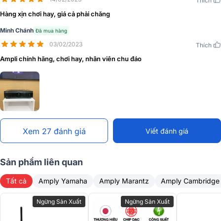
Thích
Ampli Denon PMA-600NE sử dụng cấu hình mạch khuếch đại cao,
Hàng xịn chơi hay, giá cả phải chăng
giảm số lượng mạch và thành phần tín hiệu âm thanh đi qua, đường
Minh Chánh
Đã mua hàng
dẫn tính hiệu ngắn chứ không thực hiện khuếch đại với bộ tiền
khuếch đại. Thực hiện khuếch đại với bộ khuếch cao hơn một cấp
03/02/2023
Thích
cho chất lượng âm thanh sống động, bùng nổ và chất lượng.
Ampli chính hãng, chơi hay, nhân viên chu đáo
Xem 27 đánh giá
Viết đánh giá
Sản phẩm liên quan
Tất cả
Amply Yamaha
Amply Marantz
Amply Cambridge
Ngừng Sản Xuất
Ngừng Sản Xuất