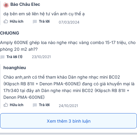
được can nhiễu bên ngoài cho chất lượng tốt nhất.
Bảo Châu Elec
Linh kiện hiện đại
dạ bên em sẽ liên hệ tư vấn anh cụ thể ạ
Hữu ích
Trả lời
07/03/2024
Hãng Denon là một trong những thương hiệu hàng đầu về sản phẩm
âm thanh. Chất lượng linh kiện mỗi sản phẩm của hàng luôn là yếu
CHUONG
tố chú trọng hàng đầu. Do vậy hệ thống linh kiện của Ampli Denon
Amply 600NE ghép loa nào nghe nhạc vàng combo 15-17 triệu, cho
PMA-600NE cũng không phải ngoại lệ.
phòng 20 m2 ah??
Trả lời (1)
23/10/2021
hoanghieu
Chào anh,anh có thể tham khảo Dàn nghe nhạc mini BC02
(Klipsch RB 81II + Denon PMA-600NE) đang có giá khuyến mại là
17tr340 tại đây ah
Dàn nghe nhạc mini BC02 (Klipsch RB 81II +
Denon PMA-600NE)
Hữu ích
Trả lời
24/10/2021
Xem thêm 3 bình luận