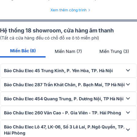
Loại: Amply nghe nhạc chuyên dụng
Xem thêm công trình
Số kênh: 2
Công suất: 45 W + 45 W (8Ω, 20 Hz đến 20 kHz, THD
0,07%) 70 W + 70 W (4Ω, 1 kHz, THD 0,7%, JEITA)
Tổng méo hài: 0,01% (đầu ra định mức, ở mức -3 dB), tải 8, 1
Hệ thống 18 showroom, cửa hàng âm thanh
kHz
(Tất cả cửa hàng đều có chỗ đỗ xe ô tô miễn phí)
Trở kháng: 4 - 16 ohm
Đầu vào: Đầu vào không cân bằng x 4, đầu vào PHONO
Miền Bắc (8)
Miền Nam (7)
Miền Trung (3)
(MM) x 1, Đầu vào kỹ thuật số đồng trục x1, đầu vào kỹ thuật
số quang x2
Đầu ra: Đầu ra không cân bằng (RECORDER) x 1, đầu ra loa
Bảo Châu Elec 45 Trung Kính, P. Yên Hòa, TP. Hà Nội
siêu trầm x 1, đầu ra tai nghe x 1
Bluetooth: Có (phiên bản V4.2)
Bảo Châu Elec 287 Trần Khát Chân, P. Bạch Mai, TP Hà Nội
Điều khiển hồng ngoại: Có
Tiêu thụ điện năng: 190 W
Bảo Châu Elec 454 Quang Trung, P. Dương Nội, TP Hà Nội
Kích thước (W x H x D): 434 x 122 x 307 mm
Trọng lượng: 7,4 kg
Bảo Châu Elec 260 Văn Cao - P. Gia Viên - TP. Hải Phòng
Ampli Denon PMA-600NE là dòng sản phẩm hot được Bảo Châu
Elec phân phối chính hãng cùng với nhiều ưu đãi hấp dẫn. Hãy
Bảo Châu Elec Lô 47, LK-06, Số 3 Lê Lai, P.Ngô Quyền, TP.
nhanh tay truy cập website baochauelec.com hoặc liên hệ với
Hải Phòng
chúng tôi theo số Hotline 1900 0255 để biết thêm thông tin chi tiết