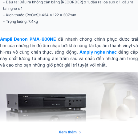
- Đầu ra: Đầu ra không cân bằng (RECORDER) x 1, đầu ra loa sub x 1, đầu ra
Tiêu thụ điện năng
190 W
tai nghe x 1
- Kích thước (RxCxS): 434 x 122 x 307mm
Kích thước (W x H x D)
434 x 122 x 307 mm
- Trọng lượng: 7.4kg
Trọng lượng
7,4 kg
Ampli Denon PMA-600NE
đã nhanh chóng chinh phục được trá
tim của những tín đồ âm nhạc bởi khả năng tái tạo âm thanh vinyl và
hi-res vô cùng chân thực, sống động.
Amply nghe nhạc
đẳng cấ
này chất lượng từ những âm trầm sâu và chắc đến những âm trong
và cao cho bạn những giờ phút giải trí tuyệt vời nhất.
Xem thêm