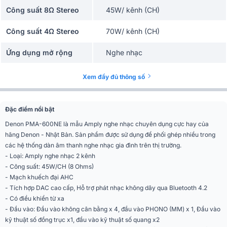
Công suất 8Ω Stereo
45W/ kênh (CH)
Công suất 4Ω Stereo
70W/ kênh (CH)
Ứng dụng mở rộng
Nghe nhạc
Điều khiển từ xa
Có
Xem đầy đủ thông số
Kết nối
Bluetooth 4.2
Đặc điểm nổi bật
Màu sắc
Black
Denon PMA-600NE là mẫu Amply nghe nhạc chuyên dụng cực hay của
hãng Denon - Nhật Bản. Sản phẩm được sử dụng để phối ghép nhiều trong
Phân khúc
Giá rẻ
các hệ thống dàn âm thanh nghe nhạc gia đình trên thị trường.
0,01% (đầu ra định mức, ở mức -3
- Loại: Amply nghe nhạc 2 kênh
Tổng méo hài
dB), tải 8, 1 kHz
- Công suất: 45W/CH (8 Ohms)
- Mạch khuếch đại AHC
Trở kháng
4 - 16 ohm
- Tích hợp DAC cao cấp, Hỗ trợ phát nhạc không dây qua Bluetooth 4.2
Đầu ra không cân bằng
- Có điều khiển từ xa
Đầu ra
(RECORDER) x 1, đầu ra loa siêu
- Đầu vào: Đầu vào không cân bằng x 4, đầu vào PHONO (MM) x 1, Đầu vào
trầm x 1, đầu ra tai nghe x 1
kỹ thuật số đồng trục x1, đầu vào kỹ thuật số quang x2