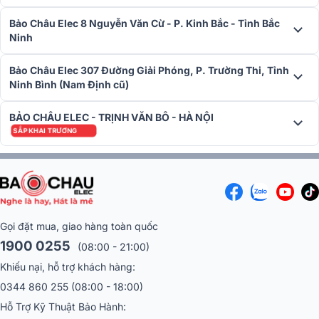
hoặc sở hữu cho mình mẫu sản phẩm amply chất lượng cao.
Bảo Châu Elec 8 Nguyễn Văn Cừ - P. Kinh Bắc - Tỉnh Bắc
Ninh
Các công trình lắp đặt có sử dụng Amply Denon PMA 600NE
Bảo Châu Elec 307 Đường Giải Phóng, P. Trường Thi, Tỉnh
Ninh Bình (Nam Định cũ)
BẢO CHÂU ELEC - TRỊNH VĂN BÔ - HÀ NỘI
SẮP KHAI TRƯƠNG
Gọi đặt mua, giao hàng toàn quốc
1900 0255
(08:00 - 21:00)
Khiếu nại, hỗ trợ khách hàng:
0344 860 255
(08:00 - 18:00)
Hỗ Trợ Kỹ Thuật Bảo Hành: