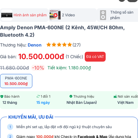
Thông số sản 
Hình ảnh sản phẩm
2 Video
phẩm
Amply Denon PMA-600NE (2 Kênh, 45W/CH 8Ohm,
Bluetooth 4.2)
Thương hiệu:
Denon
(27)
10.500.000đ
Giá bán:
(1 Chiếc)
Đã có VAT
11.680.000đ
-10%
Tiết kiệm: 1.180.000₫
PMA-600NE
10.500.000₫
Bảo hành
1 đổi 1
Thương hiệu
Nơi sản xuất
12 tháng
15 ngày
Nhật Bản (Japan)
Việt Nam
KHUYẾN MÃI, ƯU ĐÃI
Miễn phí set up, lắp đặt với đội ngũ kỹ thuật chuyên sâu
Giảm ngay
100.000đ
khi Check-in
Facebook & Map
(Áp dụng hóa