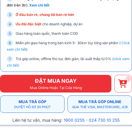
đơn trên 3tr).
Xem chi tiết
Ở đâu bán rẻ, chúng tôi bán rẻ hơn
Ưu đãi đặc biệt
cho doanh nghiệp, dự án
Giao hàng toàn quốc, thanh toán COD
Miễn phí giao hàng trong bán kính 5- 30km tùy từng sản phẩm (
Click
xem chi tiết
)
Trả góp online, offline thủ tục đơn giản, lãi suất thấp từ 0%
(click xem
chi tiết)
0
ĐẶT MUA NGAY
Mua Online Hoặc Tại Cửa Hàng
MUA TRẢ GÓP
MUA TRẢ GÓP ONLINE
DUYỆT HỒ SƠ 30 PHÚT
QUA THẺ VISA, MASTERCARD, JCB
Liên hệ tư vấn, mua hàng:
1900 0255
-
024 730 10 255