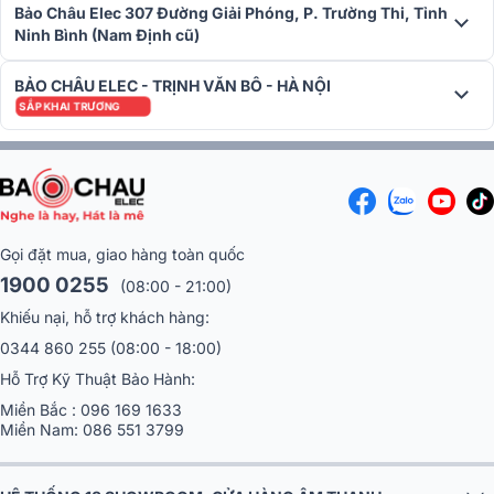
qua cổng USB, nhờ vậy mà người dùng có thể thu âm đoạn hát
Bảo Châu Elec 307 Đường Giải Phóng, P. Trường Thi, Tỉnh
karaoke của mình để nghe lại.
Ninh Bình (Nam Định cũ)
Hoạt động bền bỉ
BẢO CHÂU ELEC - TRỊNH VĂN BÔ - HÀ NỘI
SẮP KHAI TRƯƠNG
Amply BIK BJ-A88 sử dụng điện áp 220V – 240V 50Hz cho khả
năng tiêu thụ năng lượng thấp, sinh nhiệt ít giúp người dùng tiết
kiệm điện. Bạn có thể thoải mái sử dụng ampli suốt nhiều giờ liên tục
mà khả năng hoạt động vẫn luôn ổn định, được trang bị hệ thống
làm mát nên dễ dàng tản nhiệt, tránh bị nóng hoặc ảnh hưởng đến
thiết bị khác khi sử dụng lâu dài.
Gọi đặt mua, giao hàng toàn quốc
Tính ứng dụng cao
1900 0255
(08:00 - 21:00)
Khiếu nại, hỗ trợ khách hàng:
0344 860 255
(08:00 - 18:00)
Hỗ Trợ Kỹ Thuật Bảo Hành:
Miền Bắc :
096 169 1633
Miền Nam:
086 551 3799