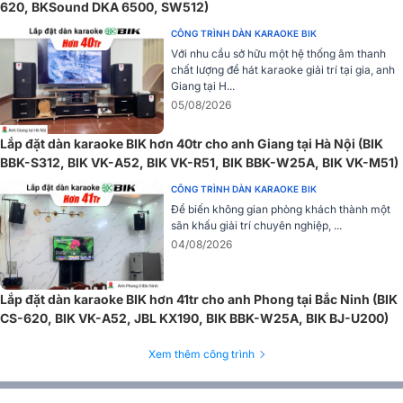
620, BKSound DKA 6500, SW512)
CÔNG TRÌNH DÀN KARAOKE BIK
Amply karaoke
AV BIK BJ A88 được nhà sản xuất tích hợp mạch
Với nhu cầu sở hữu một hệ thống âm thanh
chống hú tự động giúp hạn chế tối đa tình trạng hú rít của micro,
chất lượng để hát karaoke giải trí tại gia, anh
cho âm thanh đầu ra trong trẻo, mượt mà, lời ca tiếng hát thanh
Giang tại H...
thoát, nhẹ nhàng.
05/08/2026
Kết nối thiết bị dễ dàng
Lắp đặt dàn karaoke BIK hơn 40tr cho anh Giang tại Hà Nội (BIK
BBK-S312, BIK VK-A52, BIK VK-R51, BIK BBK-W25A, BIK VK-M51)
CÔNG TRÌNH DÀN KARAOKE BIK
Để biến không gian phòng khách thành một
sân khấu giải trí chuyên nghiệp, ...
04/08/2026
Lắp đặt dàn karaoke BIK hơn 41tr cho anh Phong tại Bắc Ninh (BIK
CS-620, BIK VK-A52, JBL KX190, BIK BBK-W25A, BIK BJ-U200)
Xem thêm công trình
Điểm nhấn ở Amply BIK BJ-A88 mà không phải thiết bị ampli nào