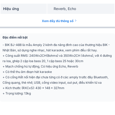
Hiệu ứng
Reverb, Echo
Tần số đáp tuyến
20Hz - 20kHz
Xem đầy đủ thông số
Tổng méo hài (THD)
0,09%
Đặc điểm nổi bật
Điện áp vào
220V/50Hz
- BIK BJ-A88 là mẫu Amply 2 kênh đa năng đỉnh cao của thương hiệu BIK -
Nhật Bản, sử dụng nghe nhạc, hát karaoke, xem phim đều rất hay.
Ứng dụng mở rộng
Karaoke, Xem phim
+ Công suất RMS: 240Wx2CH(8ohms) và 350Wx2CH (4ohms), với 4 đường
ra loa, ghép 2 cặp loa bass 20, 1 cặp bass 25 hoặc 30cm
Màn hình hiển thị
LED
+ Mạch chống hú tự động, Có hiệu ứng Echo, Reverb
+ Có thể thu âm đoạn hát karaoke
Điều khiển từ xa
Có
+ Có cổng Kết nối hiện đại chưa từng có ở các amply trước đây Bluetooth,
Cổng quang, thẻ nhớ, USB, cổng video input, out put, điều khiển từ xa
Kết nối
bluetooth
+ Kích thước (RXCxS): 430 x 148 x 327mm
+ Trọng lượng: 13kg
Cổng kết nối
Thẻ nhớ SD, Cổng quang (Optical)
Màu sắc
Đen