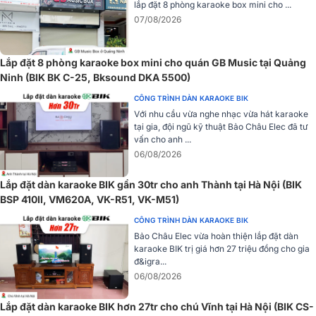
thống cho dễ dàng cho 2 phòng hát riêng biệt mà không sợ hỏng
lắp đặt 8 phòng karaoke box mini cho ...
hay chập cháy.
07/08/2026
Tự động cân bằng âm thanh
Lắp đặt 8 phòng karaoke box mini cho quán GB Music tại Quảng
Thiết kế cân bằng giữa 2 kênh, cho khả năng chủ động xử lý các tín
Ninh (BIK BK C-25, Bksound DKA 5500)
hiệu từ âm bass, âm mid hay âm treble cực kỳ nhạy bén và đồng
đều. Công nghệ Echo hiện đại cùng linh kiện cao cấp giúp cho
CÔNG TRÌNH DÀN KARAOKE BIK
Amply BIK BJ-A88 đem đến chất âm tốt, độ động cao âm thanh
Với nhu cầu vừa nghe nhạc vừa hát karaoke
bản nhạc với nhiều thể loại khác nhau vẫn giữ được độ trung thực,
tại gia, đội ngũ kỹ thuật Bảo Châu Elec đã tư
vấn cho anh ...
chi tiết
06/08/2026
Lắp đặt dàn karaoke BIK gần 30tr cho anh Thành tại Hà Nội (BIK
BSP 410II, VM620A, VK-R51, VK-M51)
CÔNG TRÌNH DÀN KARAOKE BIK
Bảo Châu Elec vừa hoàn thiện lắp đặt dàn
karaoke BIK trị giá hơn 27 triệu đồng cho gia
đ&igra...
06/08/2026
Lắp đặt dàn karaoke BIK hơn 27tr cho chú Vĩnh tại Hà Nội (BIK CS-