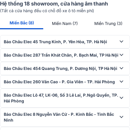
Hệ thống 18 showroom, cửa hàng âm thanh
cũng có được đó là khả năng kết nối Bluetooth không dây, đọc dữ
(Tất cả cửa hàng đều có chỗ đỗ xe ô tô miễn phí)
liệu thẻ SD hay chức năng ghi âm tích hợp sẵn,…Nhờ đó ampli được
kết nối với các thiết bị điện thoại thông minh được dễ dàng hơn đáp
Miền Bắc (8)
Miền Nam (7)
Miền Trung (3)
ứng mọi nhu cầu khắt khe của người dùng về hát karaoke, nghe
nhạc, xem phim...
Thu âm khi hát karaoke
Bảo Châu Elec 45 Trung Kính, P. Yên Hòa, TP. Hà Nội
Bảo Châu Elec 287 Trần Khát Chân, P. Bạch Mai, TP Hà Nội
Bảo Châu Elec 454 Quang Trung, P. Dương Nội, TP Hà Nội
Bảo Châu Elec 260 Văn Cao - P. Gia Viên - TP. Hải Phòng
Bảo Châu Elec Lô 47, LK-06, Số 3 Lê Lai, P.Ngô Quyền, TP.
Hải Phòng
Bảo Châu Elec 8 Nguyễn Văn Cừ - P. Kinh Bắc - Tỉnh Bắc
Ninh
Amply AV BIK BJ-A88 còn được tích hợp tính năng thu âm thông