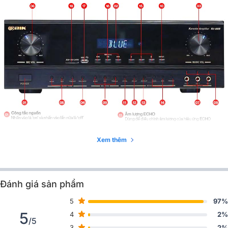
Chất liệu
Vỏ kim loại
Phân khúc
Tiêu chuẩn
Công nghệ Echo
Full Digital, mạch chống hú tự động
THD+N
0.08%
Ngõ vào Mic
5 cổng
430 (Rộng) x 148 (Cao) x 327
Kích thước
(Sâu) mm
Trọng lượng
13kg
Xem thêm
Đánh giá sản phẩm
5
97%
5
4
2%
/5
3
2%