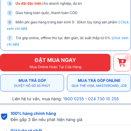
Ưu đãi đặc biệt
cho doanh nghiệp, dự án
Giao hàng toàn quốc, thanh toán COD
Miễn phí giao hàng trong bán kính 5- 30km tùy từng sản phẩm (
Click
xem chi tiết
)
Trả góp online, offline thủ tục đơn giản, lãi suất thấp từ 0%
(click xem
chi tiết)
0
ĐẶT MUA NGAY
Mua Online Hoặc Tại Cửa Hàng
MUA TRẢ GÓP
MUA TRẢ GÓP ONLINE
DUYỆT HỒ SƠ 30 PHÚT
QUA THẺ VISA, MASTERCARD, JCB
Liên hệ tư vấn, mua hàng:
1900 0255
-
024 730 10 255
100% hàng chính hãng
Đền gấp 3 lần nếu phát hiện hàng giả
Giá luôn rẻ nhất