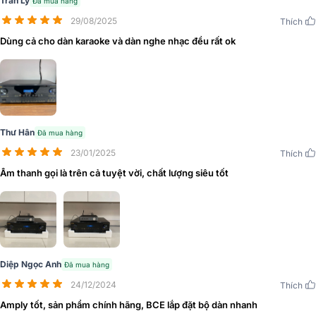
Trần Ly
Đã mua hàng
29/08/2025
Thích
Dùng cả cho dàn karaoke và dàn nghe nhạc đều rất ok
Mặt Sau Amply BIK A88
Thư Hân
Đã mua hàng
23/01/2025
Thích
Âm thanh gọi là trên cả tuyệt vời, chất lượng siêu tốt
Diệp Ngọc Anh
Đã mua hàng
24/12/2024
Điều khiển Amply BIK A88
Thích
Amply tốt, sản phẩm chính hãng, BCE lắp đặt bộ dàn nhanh
Ampli BIK BJ-A88
là một trong những dòng sản phẩm Ampli đ