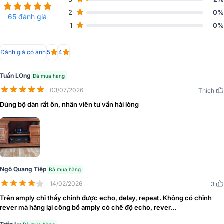
2
0%
65 đánh giá
1
0%
Mặt Trước Amply BIK A88
Đánh giá có ảnh
5
4
Tuấn LOng
Đã mua hàng
03/07/2026
Thích
Dùng bộ dàn rất ổn, nhân viên tư vấn hài lòng
Ngô Quang Tiệp
Đã mua hàng
14/02/2026
3
Trên amply chỉ thấy chỉnh được echo, delay, repeat. Không có chỉnh
rever mà hãng lại công bố amply có chế độ echo, rever…