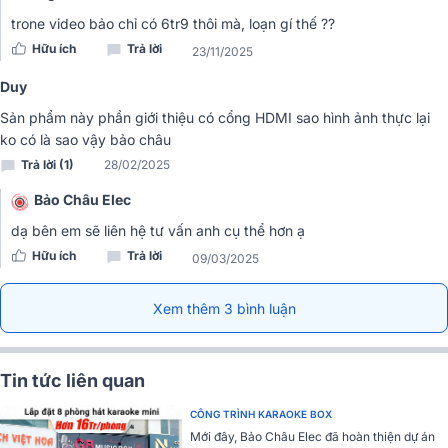
trone video bảo chỉ có 6tr9 thôi mà, loạn gí thế ??
Ampli BIK BJ-A88 sở hữu mức công suất 240W + 240W ở trở
Hữu ích
Trả lời
23/11/2025
kháng 8 Ohms và công suất 350W + 350W ở trở kháng 4Ω, amply
Duy
có 4 đường ra loa cho khả năng xử lý âm thanh cực tốt mang đến
chất âm sống động, khuếch đại mạnh mẽ. Khả năng hoạt động bền
Sản phẩm này phần giới thiệu có cổng HDMI sao hình ảnh thực lại
bỉ trong nhiều giờ đồng hồ mà âm thanh vẫn luôn ổn định.
ko có là sao vậy bảo châu
Trả lời (1)
28/02/2025
Bảo Châu Elec
dạ bên em sẽ liên hệ tư vấn anh cụ thể hơn ạ
Hữu ích
Trả lời
09/03/2025
Xem thêm 3 bình luận
Tin tức liên quan
CÔNG TRÌNH KARAOKE BOX
Amply BIK BJ-A88 có thể giúp người dùng kết nối độc lập 2 hệ
Mới đây, Bảo Châu Elec đã hoàn thiện dự án