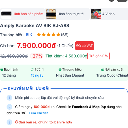
Hình ảnh sản phẩm
Hình ảnh thực tế
4 Video
Amply Karaoke AV BIK BJ-A88
Thương hiệu:
BIK
(65)
7.900.000đ
Giá bán:
(1 Chiếc)
Đã có VAT
12.460.000đ
-37%
Tiết kiệm: 4.560.000₫
Trả góp 0%
Bảo hành
1 đổi 1
Thương hiệu
Nơi sản xuất
12 tháng
15 ngày
Nhật Bản (Japan)
Trung Quốc (China)
KHUYẾN MÃI, ƯU ĐÃI
Miễn phí set up, lắp đặt với đội ngũ kỹ thuật chuyên sâu
Giảm ngay
100.000đ
khi Check-in
Facebook & Map
(Áp dụng hóa
đơn trên 3tr).
Xem chi tiết
Ở đâu bán rẻ, chúng tôi bán rẻ hơn