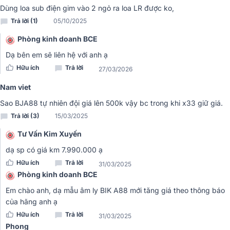
Dùng loa sub điện gim vào 2 ngỏ ra loa LR được ko,
Mặt trước là màn hình Led hiển thị chế độ hoạt động, công tắc
nguồn, các nút chức năng như điều chỉnh âm lượng, độ sáng màn
Trả lời (1)
05/10/2025
hình, các cổng kết nối USB, micro….được bố trí dễ hiểu và khoa học.
Phòng kinh doanh BCE
Mặt sau là khe tản nhiệt, các đường kết nối thiết bị khác và các
thông số kỹ thuật cơ bản cho người dùng dễ nắm bắt. Đi kèm là
Dạ bên em sẽ liên hệ với anh ạ
điều khiển từ xa cho việc điều chỉnh trở nên thuận tiện.
Hữu ích
Trả lời
27/03/2026
Đánh giá chất lượng Amply karaoke AV BIK BJ-A88
Nam viet
Công suất mạnh mẽ
Sao BJA88 tự nhiên đội giá lên 500k vậy bc trong khi x33 giữ giá.
Trả lời (3)
15/03/2025
Tư Vấn Kim Xuyến
dạ sp có giá km 7.990.000 ạ
Hữu ích
Trả lời
31/03/2025
Phòng kinh doanh BCE
Em chào anh, dạ mẫu âm ly BIK A88 mới tăng giá theo thông báo
của hãng anh ạ
Hữu ích
Trả lời
31/03/2025
Phong