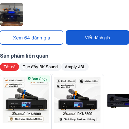
năng đáp ứng nhu cầu hát karaoke, nghe nhạc, xem phim mới được
nhà sản xuất BIK cho ra mắt thị trường. Được sản xuất với dây
truyền công nghệ hiện đại, quy trình kiểm tra nghiêm ngặt, kỹ lưỡng
của Nhật Bản hứa hẹn mang đến cho người dùng trải nghiệm chất
lượng âm thanh hoàn hảo, mới mẻ.
Xem 64 đánh giá
Viết đánh giá
Sản phẩm liên quan
Tất cả
Cục đẩy BK Sound
Amply JBL
Bán Chạy
Đánh giá thiết kế Amply karaoke AV BIK BJ-A88
Được thiết kế với hình dạng hộp chữ nhật, Ampli BIK BJ-A88 với